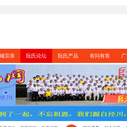
城宗亲
阮氏论坛
阮氏产品
有问有答
广
淘帖
日志
相册
分享
记录