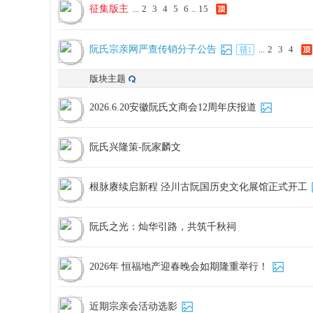
征集版主
...
2
3
4
5
6
..
15
网
阮氏宗亲网严查传销分子公告
...
2
3
4
版块主题
2026.6.20安徽阮氏文商会12周年庆报道
阮氏兴隆策-阮家麟文
根脉赓续启新程 泾川古阮国历史文化展馆正式开工
阮氏之光：灿华引路，共筑千秋祠
2026年 恒福地产迎春晚会如期隆重举行！
近期宗亲会活动选影