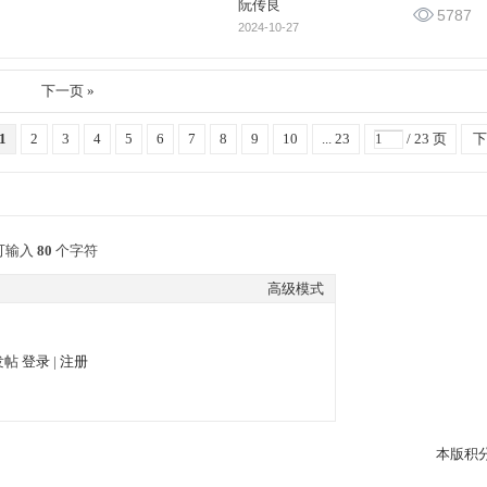
阮传良
5787
2024-10-27
下一页 »
1
2
3
4
5
6
7
8
9
10
... 23
/ 23 页
下
可输入
80
个字符
高级模式
发帖
登录
|
注册
本版积