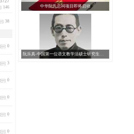
3727
中华阮氏总祠项目即将启动
146
38
0
阮乐真-中国第一位语文教学法硕士研究生导师
3
0
0
0
0