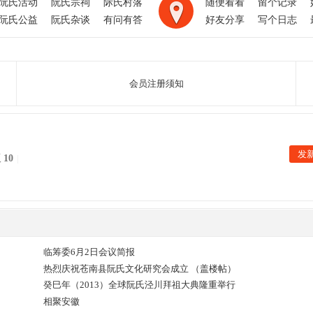
阮氏活动
阮氏宗祠
际氏村落
随便看看
留个记录
阮氏公益
阮氏杂谈
有问有答
好友分享
写个日志
会员注册须知
发
版
10
|
临筹委6月2日会议简报
热烈庆祝苍南县阮氏文化研究会成立 （盖楼帖）
癸巳年（2013）全球阮氏泾川拜祖大典隆重举行
相聚安徽