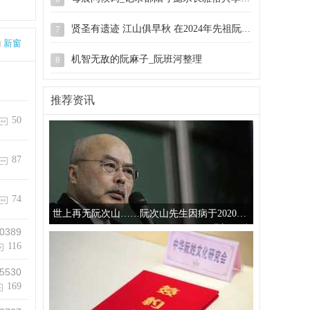
贤圣有遗迹 江山俱早秋 在2024年先祖阮弥之
7
新窗
机智无敌的阮麻子_阮班河整理
8
慈溪阮氏宗谱_敬思堂藏.同治戊辰(1868年)
9
推荐资讯
50
广东潭冈阮氏族谱第二册P146.RHY20260518
10
87
74
世上再无阮次山……阮次山先生因病于2020年5月17日在
0389
116
5530
169