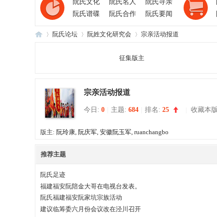
阮氏文化
阮氏名人
阮氏寻亲
阮氏谱碟
阮氏合作
阮氏要闻
阮氏论坛
阮姓文化研究会
宗亲活动报道
征集版主
阮
»
›
›
宗亲活动报道
今日:
0
|
主题:
684
|
排名:
25
|
收藏本
版主:
阮玲康
,
阮庆军
,
安徽阮玉军
,
ruanchangbo
推荐主题
氏
阮氏足迹
福建福安阮陪金大哥在电视台发表。
阮氏福建福安阮家坑宗族活动
建议临筹委六月份会议改在泾川召开