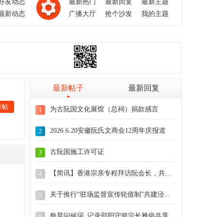
好友动态
最新热门
最新回复
最新主题
最新动态
广播大厅
抢个沙发
我的主题
最新帖子
最新回复
新帖
为古阮国文化展馆（总祠）捐款感言
1
2026.6.20安徽阮氏文商会12周年庆报道
2
古阮国施工许可证
3
【简讯】香港宗亲专程拜访阮会长，共商古阮
4
关于推行“驻场监督宣传轮值制”共建泾川总
5
每晨问候词_记录邵阳守懿宗长雅俗共享的文
6