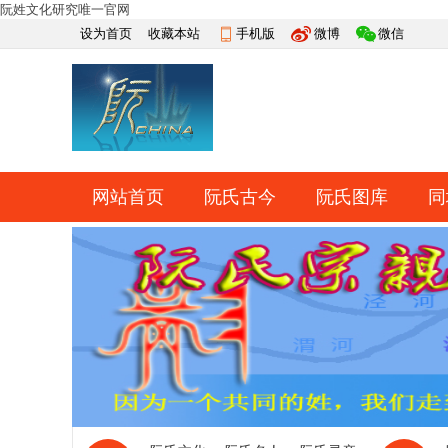
阮姓文化研究唯一官网
设为首页
收藏本站
手机版
微博
微信
网站首页
阮氏古今
阮氏图库
同
快捷导航
帮助
网上祭祀
排行榜
导读