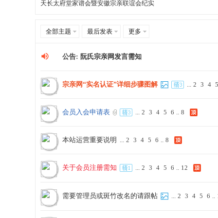
天长太府堂家谱会暨安徽宗亲联谊会纪实
1
全部主题
最后发表
更多
2
宗
3
公告:
阮氏宗亲网发言需知
4
5
宗亲网“实名认证”详细步骤图解
...
2
3
4
6
7
会员入会申请表
...
2
3
4
5
6
..
8
8
9
本站运营重要说明
...
2
3
4
5
6
..
8
亲
10
... 23
关于会员注册需知
...
2
3
4
5
6
..
12
/ 23
下
需要管理员或斑竹改名的请跟帖
...
2
3
4
5
6
..
页
一
页