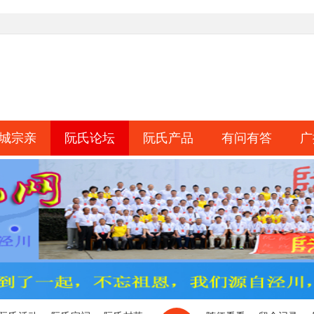
城宗亲
阮氏论坛
阮氏产品
有问有答
广
淘帖
日志
相册
分享
记录