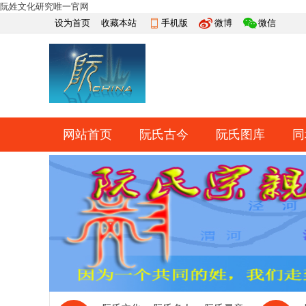
阮姓文化研究唯一官网
设为首页
收藏本站
手机版
微博
微信
网站首页
阮氏古今
阮氏图库
同
快捷导航
帮助
网上祭祀
排行榜
导读