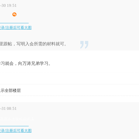
30 19:51
登录/注册后可看大图
里跟帖，写明入会所需的材料就可。
学习就会，向万涛兄弟学习。
显示全部楼层
31 08:51
) N' N! d, \4 }0 g1 n3 @ E
登录/注册后可看大图