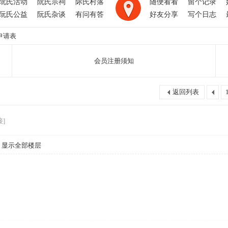
阮氏活动
阮氏宗祠
际氏村落
随便看看
留个记录
阮氏公益
阮氏杂谈
有问有答
好友分享
写个日志
申请表
会员注册须知
返回列表
]
显示全部楼层