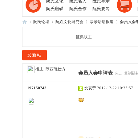
阮氏文化
阮氏名人
阮氏寻亲
阮氏谱碟
阮氏合作
阮氏要闻
阮氏论坛
阮姓文化研究会
宗亲活动报道
会员入会
征集版主
阮
»
›
›
›
发新帖
楼主:
陕西阮仕方
会员入会申请表
火...
[复制链接
197150743
发表于 2012-12-22 10:35:57
|
氏