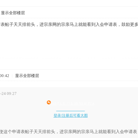
显示全部楼层
请表帖子天天排前头，进宗亲网的宗亲马上就能看到入会申请表，鼓励更
00:42
|
显示全部楼层
24 09:27
; w6 ]' z: U ^7 E- H6 Y0 @' P7 A
登录/注册后可看大图
使这个申请表帖子天天排前头，进宗亲网的宗亲马上就能看到入会申请表，鼓