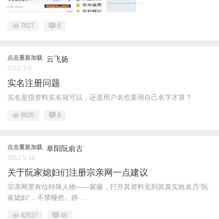
7827
8
点击重新加载
云飞扬
2012-7-5
实名注册问题
实名是指资料实名就可以，还是用户名也要用自己名字才算？
9605
9
点击重新加载
阜阳阮俞古
2012-5-16
关于阮家媳妇们注册宗亲网一点建议
宗亲网里有位特殊人物——紫藤，打开其资料见到其真实姓名乃“阮
家媳妇”，不禁哑然。静 ...
42537
46