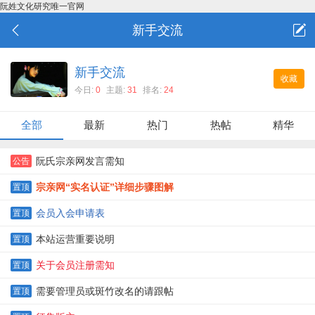
阮姓文化研究唯一官网
新手交流
新手交流
收藏
今日:
0
主题:
31
排名:
24
全部
最新
热门
热帖
精华
阮氏宗亲网发言需知
公告
宗亲网“实名认证”详细步骤图解
置顶
会员入会申请表
置顶
本站运营重要说明
置顶
关于会员注册需知
置顶
需要管理员或斑竹改名的请跟帖
置顶