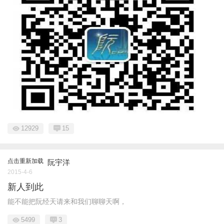
12929
15
点击重新加载
阮宇洋
2015-4-6
新人到此
能不能把阮经天请来和我们聊聊天啊，
5499
3