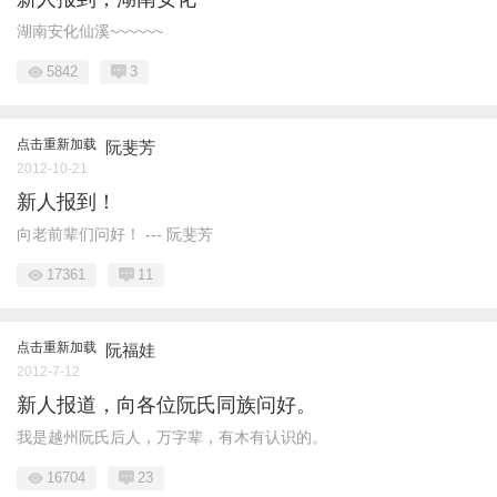
湖南安化仙溪~~~~~~
5842
3
点击重新加载
阮斐芳
2012-10-21
新人报到！
向老前辈们问好！ --- 阮斐芳
17361
11
点击重新加载
阮福娃
2012-7-12
新人报道，向各位阮氏同族问好。
我是越州阮氏后人，万字辈，有木有认识的。
16704
23