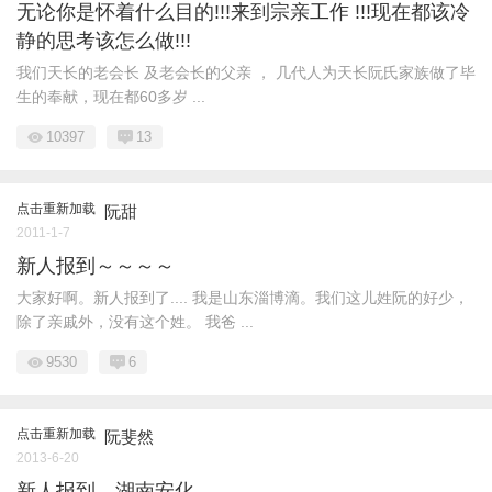
无论你是怀着什么目的!!!来到宗亲工作 !!!现在都该冷
静的思考该怎么做!!!
我们天长的老会长 及老会长的父亲 ， 几代人为天长阮氏家族做了毕
生的奉献，现在都60多岁 ...
10397
13
点击重新加载
阮甜
2011-1-7
新人报到～～～～
大家好啊。新人报到了.... 我是山东淄博滴。我们这儿姓阮的好少，
除了亲戚外，没有这个姓。 我爸 ...
9530
6
点击重新加载
阮斐然
2013-6-20
新人报到，湖南安化