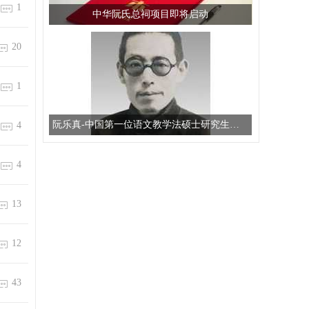
1
中华阮氏总祠项目即将启动
20
1
阮乐真-中国第一位语文教学法硕士研究生导师
4
4
13
12
43