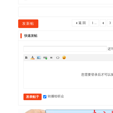
返 回
1 ...
3
发新帖
快速发帖
还
您需要登录后才可以
转播给听众
发表帖子