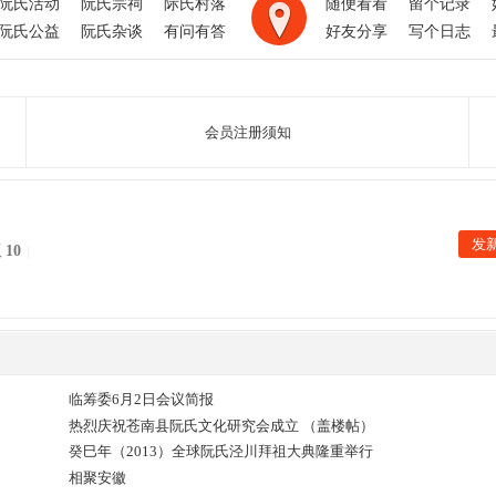
阮氏活动
阮氏宗祠
际氏村落
随便看看
留个记录
阮氏公益
阮氏杂谈
有问有答
好友分享
写个日志
会员注册须知
发
版
10
|
临筹委6月2日会议简报
热烈庆祝苍南县阮氏文化研究会成立 （盖楼帖）
癸巳年（2013）全球阮氏泾川拜祖大典隆重举行
相聚安徽