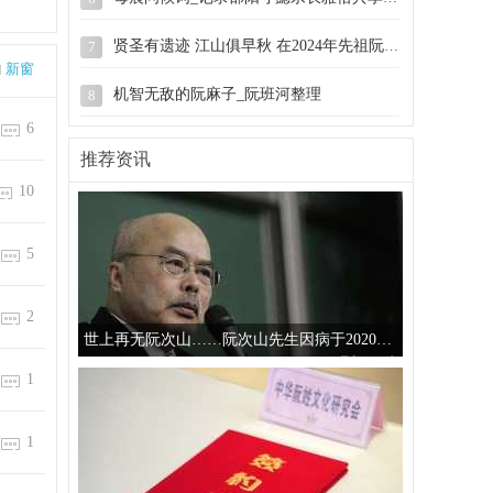
贤圣有遗迹 江山俱早秋 在2024年先祖阮弥之
7
新窗
机智无敌的阮麻子_阮班河整理
8
6
慈溪阮氏宗谱_敬思堂藏.同治戊辰(1868年)
9
推荐资讯
10
广东潭冈阮氏族谱第二册P146.RHY20260518
10
5
2
世上再无阮次山……阮次山先生因病于2020年5月17日在
1
1