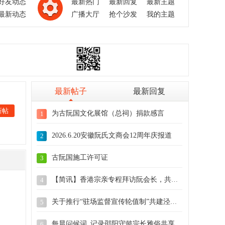
好友动态
最新热门
最新回复
最新主题
最新动态
广播大厅
抢个沙发
我的主题
最新帖子
最新回复
新帖
为古阮国文化展馆（总祠）捐款感言
1
2026.6.20安徽阮氏文商会12周年庆报道
2
古阮国施工许可证
3
【简讯】香港宗亲专程拜访阮会长，共商古阮
4
关于推行“驻场监督宣传轮值制”共建泾川总
5
每晨问候词_记录邵阳守懿宗长雅俗共享的文
6