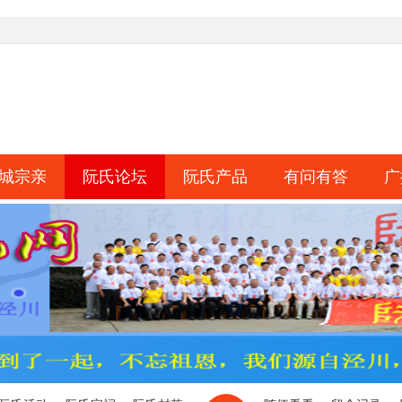
城宗亲
阮氏论坛
阮氏产品
有问有答
广
淘帖
日志
相册
分享
记录