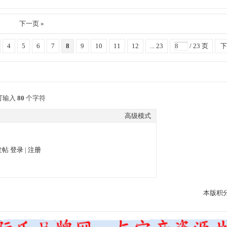
下一页 »
4
5
6
7
8
9
10
11
12
... 23
/ 23 页
下
可输入
80
个字符
高级模式
发帖
登录
|
注册
本版积