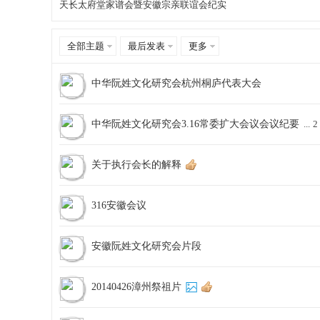
天长太府堂家谱会暨安徽宗亲联谊会纪实
1 ...
全部主题
最后发表
更多
宗
3
中华阮姓文化研究会杭州桐庐代表大会
4
5
中华阮姓文化研究会3.16常委扩大会议会议纪要
...
2
6
7
关于执行会长的解释
8
9
316安徽会议
亲
10
11
安徽阮姓文化研究会片段
12
... 23
20140426漳州祭祖片