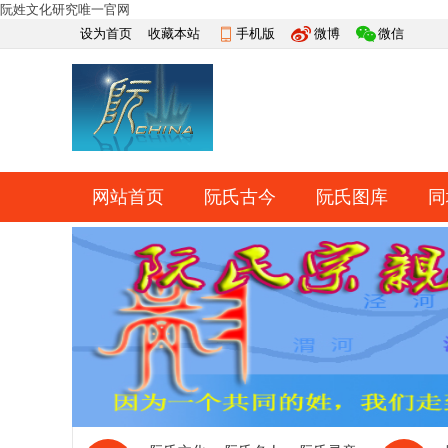
阮姓文化研究唯一官网
设为首页
收藏本站
手机版
微博
微信
网站首页
阮氏古今
阮氏图库
同
快捷导航
帮助
网上祭祀
排行榜
导读