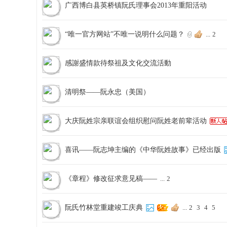
/ 23
下
广西博白县英桥镇阮氏理事会2013年重阳活动
页
一
页
网
“唯一官方网站”不唯一说明什么问题？
...
2
感謝盛情款待祭祖及文化交流活動
清明祭——阮永忠（美国）
大庆阮姓宗亲联谊会组织慰问阮姓老前辈活动
喜讯——阮志坤主编的《中华阮姓故事》已经出版
《章程》修改征求意见稿——
...
2
阮氏竹林堂重建竣工庆典
...
2
3
4
5