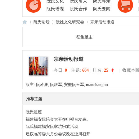
阮氏文化
阮氏名人
阮氏寻亲
阮氏谱碟
阮氏合作
阮氏要闻
阮氏论坛
阮姓文化研究会
宗亲活动报道
征集版主
阮
»
›
›
宗亲活动报道
今日:
0
|
主题:
684
|
排名:
25
|
收藏本
版主:
阮玲康
,
阮庆军
,
安徽阮玉军
,
ruanchangbo
推荐主题
氏
阮氏足迹
福建福安阮陪金大哥在电视台发表。
阮氏福建福安阮家坑宗族活动
建议临筹委六月份会议改在泾川召开