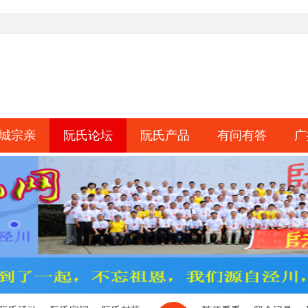
城宗亲
阮氏论坛
阮氏产品
有问有答
广
淘帖
日志
相册
分享
记录