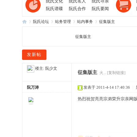
阮氏文化
阮氏名人
阮氏寻亲
阮氏谱碟
阮氏合作
阮氏要闻
阮氏论坛
站务管理
站内事务
征集版主
征集版主
阮
»
›
›
›
发新帖
楼主:
阮少文
征集版主
火...
[复制链接]
阮万涛
发表于 2011-4-14 17:40:36
|
热烈祝贺亮亮宗弟荣升宗亲网
氏