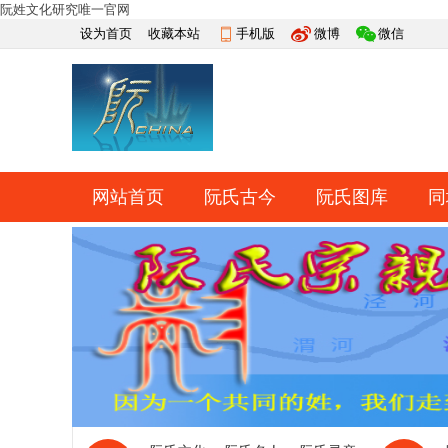
阮姓文化研究唯一官网
设为首页
收藏本站
手机版
微博
微信
网站首页
阮氏古今
阮氏图库
同
快捷导航
帮助
网上祭祀
排行榜
导读