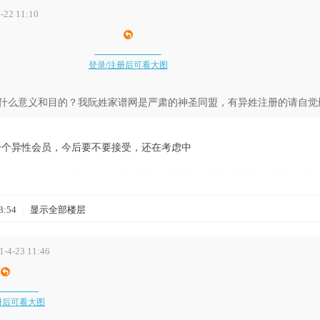
22 11:10
登录/注册后可看大图
什么意义和目的？我阮姓家谱网是严肃的神圣同盟，有异姓注册的请自觉
一个异性会员，今后要不要接受，还在考虑中
3:54
|
显示全部楼层
4-23 11:46
册后可看大图