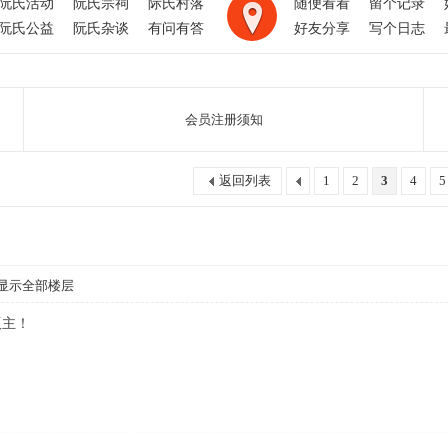
阮氏活动
阮氏宗祠
际氏村落
随便看看
留个记录
阮氏公益
阮氏杂谈
有问有答
好友分享
写个日志
会员注册须知
返回列表
1
2
3
4
5
显示全部楼层
版主！