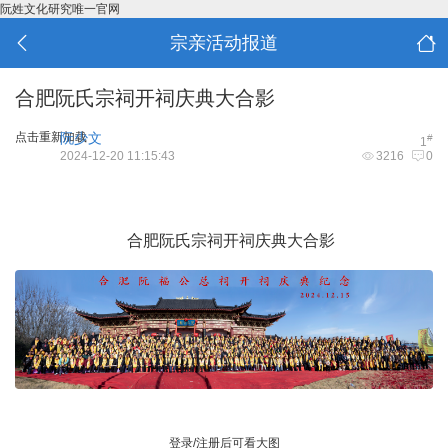
阮姓文化研究唯一官网
宗亲活动报道
合肥阮氏宗祠开祠庆典大合影
点击重新加载
阮少文
#
1
2024-12-20 11:15:43
3216
0
( R5 c9 o* Z) H: U& g4 r! z
8 p3 O# `, m! e" h6 W% A0 W# k
合肥阮氏宗祠开祠庆典大合影
登录/注册后可看大图