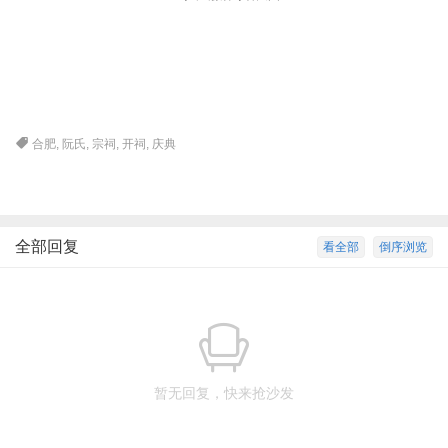
% R% L x; A( R; K5 B$ `# U
7 y- n9 T6 z: I) y; H# d& D- H
2 w/ y7 U) S0 g! U
合肥
,
阮氏
,
宗祠
,
开祠
,
庆典
全部回复
看全部
倒序浏览
暂无回复，快来抢沙发