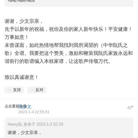
%AE%B8%E8
谢谢，少文宗亲，
先予以新年的祝福，祝你及你的家人新年快乐！平安健康！
万事如意！
未曾谋面，如此热情地帮我找到我所渴望的（中华阮氏之
歌）全谱。我要把这个赞美，激励和鞭策我阮氏家族永远和
谐前行的歌谱编入本枝家谱，让这歌声传颂万代。
致以真诚谢意！
支持
反对
点击重新加载
阮少文
#
45
2023-1-4 22:55:51
Henry阮 发表于 2023-1-2 02:29
谢谢，少文宗亲，