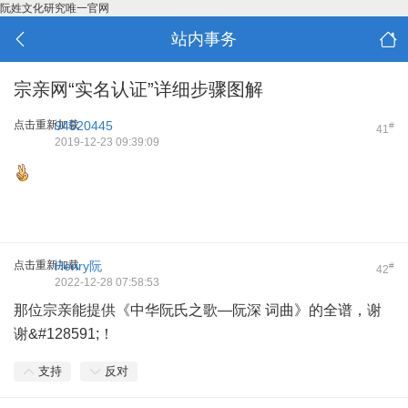
阮姓文化研究唯一官网
站内事务
宗亲网“实名认证”详细步骤图解
点击重新加载
94520445
#
41
2019-12-23 09:39:09
点击重新加载
Henry阮
#
42
2022-12-28 07:58:53
那位宗亲能提供《中华阮氏之歌—阮深 词曲》的全谱，谢
谢&#128591;！
支持
反对