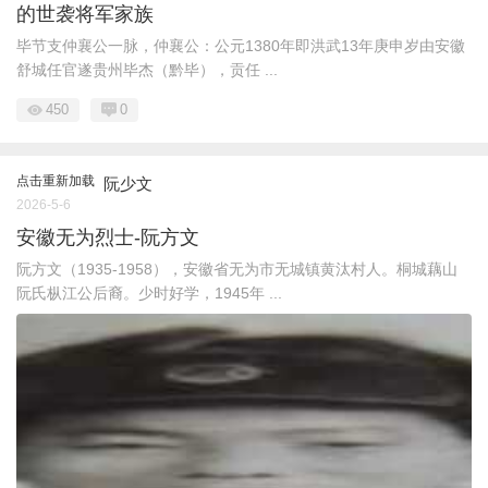
的世袭将军家族
毕节支仲襄公一脉，仲襄公：公元1380年即洪武13年庚申岁由安徽
舒城任官遂贵州毕杰（黔毕），贡任 ...
450
0
点击重新加载
阮少文
2026-5-6
安徽无为烈士-阮方文
阮方文（1935-1958），安徽省无为市无城镇黄汰村人。桐城藕山
阮氏枞江公后裔。少时好学，1945年 ...