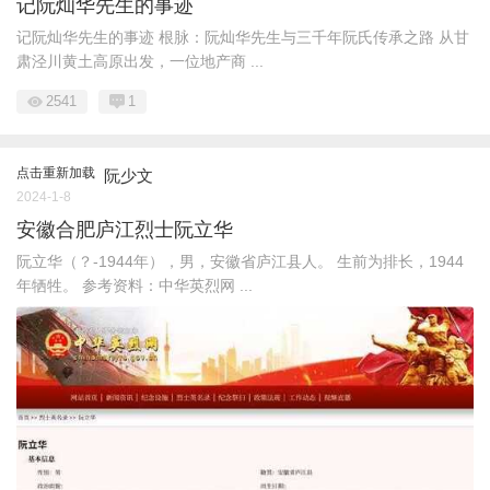
记阮灿华先生的事迹
记阮灿华先生的事迹 根脉：阮灿华先生与三千年阮氏传承之路 从甘
肃泾川黄土高原出发，一位地产商 ...
2541
1
点击重新加载
阮少文
2024-1-8
安徽合肥庐江烈士阮立华
阮立华（？-1944年），男，安徽省庐江县人。 生前为排长，1944
年牺牲。 参考资料：中华英烈网 ...