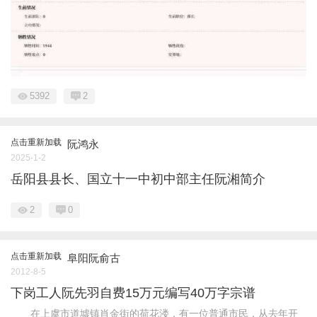
5392
2
点击重新加载
阮鸿永
2025-1-2
岳阳县县长、国立十一中初中部主任阮湘简介
2
0
点击重新加载
阜阳阮俞古
2012-8-5
下岗工人阮先羽自费15万元编写40万字宗谱
在上虞市道墟镇肖金街的荷花溇，有一位普通市民，从去年开