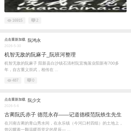
16915
2
点击重新加载
阮鸿永
2026-5-30
机智无敌的阮麻子_阮班河整理
机智无敌的阮麻子 阳新县白沙镇石清村阮宜堍落业阳新有700多
年，自古重义崇武，相传在 ...
487
0
点击重新加载
阮少文
2026-5-6
古蔺阮氏赤子 德范永存——记道德模范阮铁生先生
在川南古蔺的青山秀水间，在永乐镇（今河口村四组）的土地上，
曾闪耀着一颗温暖而坚定的星辰— ...