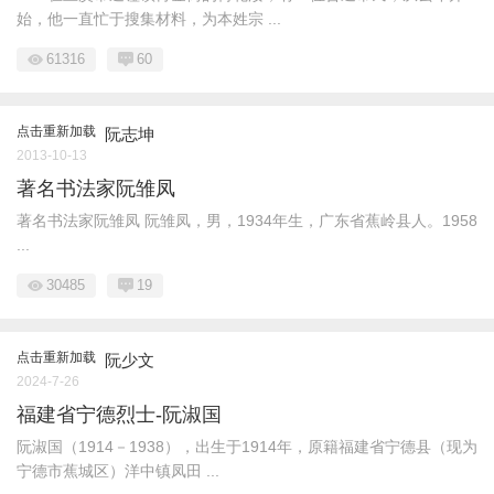
始，他一直忙于搜集材料，为本姓宗 ...
61316
60
点击重新加载
阮志坤
2013-10-13
著名书法家阮雏凤
著名书法家阮雏凤 阮雏凤，男，1934年生，广东省蕉岭县人。1958
...
30485
19
点击重新加载
阮少文
2024-7-26
福建省宁德烈士-阮淑国
阮淑国（1914－1938），出生于1914年，原籍福建省宁德县（现为
宁德市蕉城区）洋中镇凤田 ...