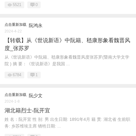
5521
0
点击重新加载
阮鸿永
2024-4-22
【转载】从《世说新语》中阮籍、嵇康形象看魏晋风
度_张苏罗
从《世说新语》中阮籍、嵇康形象看魏晋风度张苏罗(暨南大学文学
院 ) 摘 要：《世说新语》是我国 ...
6784
1
点击重新加载
阮少文
2024-1-8
湖北籍烈士-阮开宜
姓 名：阮开宜 性 别: 男 出生日期: 1891年4月 籍 贯: 湖北省 生前职
务: 乡苏维埃主席 牺牲日期: ...