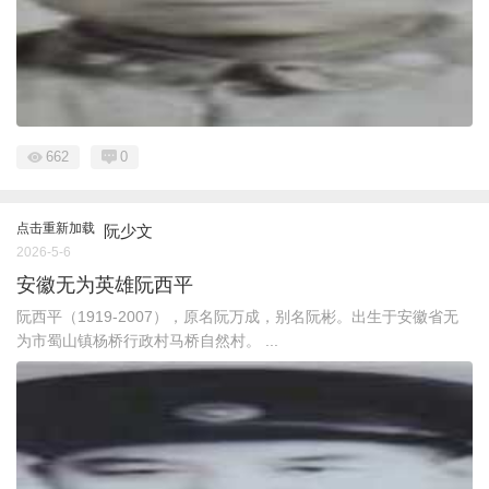
662
0
点击重新加载
阮少文
2026-5-6
安徽无为英雄阮西平
阮西平（1919-2007），原名阮万成，别名阮彬。出生于安徽省无
为市蜀山镇杨桥行政村马桥自然村。 ...