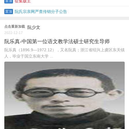
征集版主
置顶
阮氏宗亲网严查传销分子公告
置顶
点击重新加载
阮少文
2022-12-17
阮乐真-中国第一位语文教学法硕士研究生导师
阮乐真（1896.9—1972.12），又名阮真；浙江省绍兴上虞区东关镇
人，毕业于国立东南大学 ...