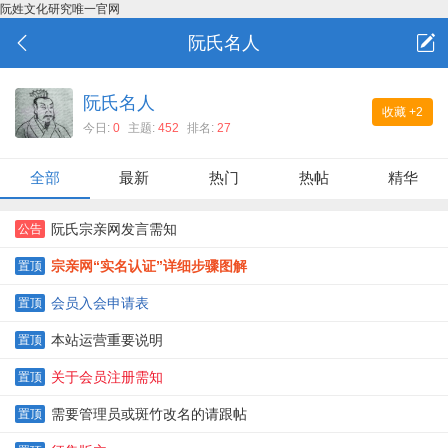
阮姓文化研究唯一官网
阮氏名人
阮氏名人
收藏
+2
今日:
0
主题:
452
排名:
27
全部
最新
热门
热帖
精华
阮氏宗亲网发言需知
公告
宗亲网“实名认证”详细步骤图解
置顶
会员入会申请表
置顶
本站运营重要说明
置顶
关于会员注册需知
置顶
需要管理员或斑竹改名的请跟帖
置顶