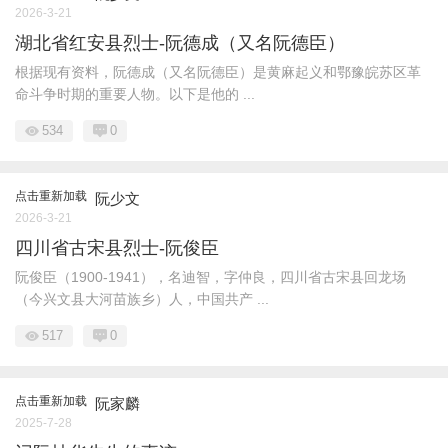
2026-3-21
湖北省红安县烈士-阮德成（又名阮德臣）
根据现有资料，阮德成（又名阮德臣）是黄麻起义和鄂豫皖苏区革
命斗争时期的重要人物。以下是他的 ...
534
0
点击重新加载
阮少文
2026-3-21
四川省古宋县烈士-阮俊臣
阮俊臣（1900-1941），名迪智，字仲良，四川省古宋县回龙场
（今兴文县大河苗族乡）人，中国共产 ...
517
0
点击重新加载
阮家麟
2025-7-28