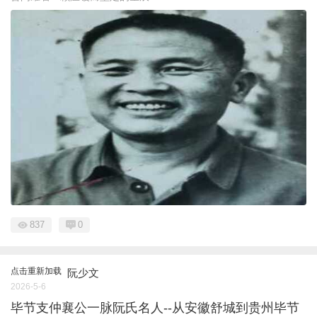
837
0
点击重新加载
阮少文
2026-5-6
毕节支仲襄公一脉阮氏名人--从安徽舒城到贵州毕节