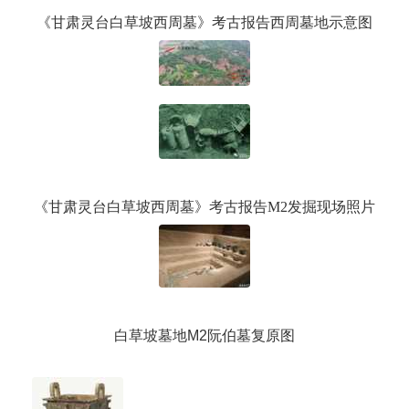
《甘肃灵台白草坡西周墓》考古报告西周墓地示意图
《甘肃灵台白草坡西周墓》考古报告
M2发掘现场照片
白草坡墓地
M2阮伯墓复原图