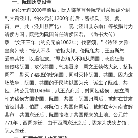
一、阮国历史沿革
约公元前
年前后，阮人部落首领阮季封采邑被分封
2000
到甘肃泾川。
约公元前
1200
年前后，密须氏、虢、虞、
芮、卢、共（泾川县西北）、阮（泾川县东南）等被赐封为
诸侯方国
，阮髡为阮国首任诸侯国君
。《尚书大传》
载：
“
文王三年（约公元前
1062
年）伐密须。
”
《诗经
大雅
·
·
皇矣》载：
“
密人不恭，敢拒大邦。侵阮徂共，王赫斯怒。
爰整其旅，以遏徂旅。
”
即密须人不顺从周国，态度狂傲，
曾侵略阮国，攻伐共国，气焰嚣张，周文王勃然大怒，整装
周军，剿灭了猖獗的密须国，同时灭掉阮国、共国。因为这
场战争，阮国、共国的子民均以国为氏，诞生了阮姓、共
姓。约公元前
1046
年，武王克商后，封同姓诸侯，建立周
朝的诸侯方国密国、阮国、共国；阮国归周后，被封在甘肃
省泾川县，伯爵，称阮伯；共国归周后，被封在今河南省辉
县市
，共国东迁后，阮国接收了共国原来的土地
。公元前
771
年，西周东迁。由于西周东迁之后，陇东为戎狄占领，
阮人东迁。