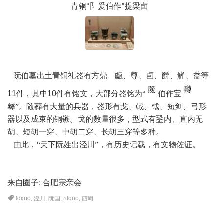
青铜
阝爰伯作
提梁卣
“
”
阮伯墓出土青铜礼器有方鼎、甗、尊、卣、爵、觯、盉等
11
件，其中
10
件有铭文，大部分器铭为“
伯作宝
彝
”。随葬有大量的兵器，器形有戈、戟、钺、短剑、弓形
器以及成束的铜镞。戈的数量很多，型式有銎内、直内无
胡、短胡一穿、中胡二穿、长胡三穿等多种。
由此，
“天下阮姓出泾川”，有历史记载，有文物佐证。
来自圈子:
合肥宗亲会
ldquo
,
泾川
,
阮国
,
rdquo
,
西周