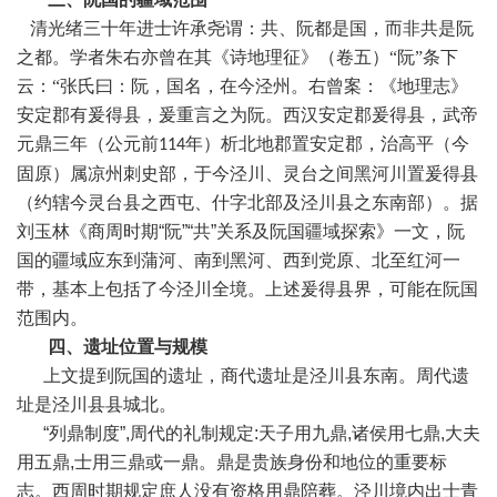
清光绪三十年进士许承尧谓：共、阮都是国，而非共是阮
之都。学者朱右亦曾在其《诗地理征》（卷五）
“阮”条下
云：“张氏曰：阮，国名，在今泾州。右曾案：《地理志》
安定郡有爰得县，爰重言之为阮。西汉安定郡爰得县，武帝
元鼎三年（公元前
年）析北地郡置安定郡，治高平（今
114
固原）属凉州刺史部，于今泾川、灵台之间黑河川置爰得县
（约辖今灵台县之西屯、什字北部及泾川县之东南部）。
据
刘玉林《商周时期
“
阮
”“
共
”
关系及阮国疆域探索》一文，阮
国的疆域应东到蒲河、南到黑河、西到党原、北至红河一
带，基本上包括了今泾
川全境。
上述爰得县界，可能在阮国
范围内。
四、遗址位置与规模
上文提到阮国的遗址，商代遗址是泾川县东南。周代遗
址是泾川县县城北。
“
列鼎制度
”,
周代的礼制规定
:
天子用九鼎
,
诸侯用七鼎
,
大夫
用五鼎
,
士用三鼎或一鼎。
鼎是贵族身份和地位的重要标
志。
西周时期规定庶人没有资格用鼎陪葬
。
泾川境内出士青