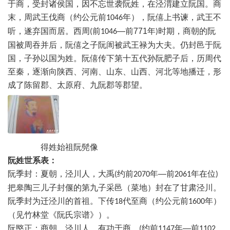
于商，受封诸侯国，因不忘世袭阮姓，在泾渭建立阮国。商
末，周武王伐商（约公元前
年），阮僖上书谏，武王不
1046
听，遂弃国而居。西周
前
—
前
771
年
时期，商朝的阮
(
1046
)
国被周吞并后，阮僖之子阮訚被武王禄为大夫。仍封邑于阮
国
，子孙以国为姓。阮僖传下第十五代孙阮肥子后，历周代
至秦，逐渐向陕西、河南、山东、山西、河北等地播迁
，形
成了
陈留郡
、
太原府
、
九阮郡
等郡望。
得姓始祖阮髡像
阮姓世系表：
阮季封：夏朝，泾川人，大禹
约前
年
—
前
年
在位
(
2070
2061
)
把皋陶三儿子封偃的第九子采邑（菜地）封在了甘肃泾川。
阮季封为迁泾川的首祖。下传
代至商
（约公元前
年）
18
1600
（见竹林堂《阮氏宗谱》）。
阮愍正：商朝，
泾川人，有功于商，
约前
年—前
(
1147
1102