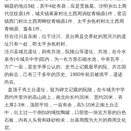
铜器的地点
9
处，
其中
4
处有鼎，应是贵族墓。
泾明
乡
出土商
代弦纹鼎
1
件，城关
镇
蒋家
村
出土西周涡纹青铜鼎
1
件，窑店
镇
西门
村
出土西周蝉纹青铜鼎
1
件、
太平乡
焦村
村
出土西周
青铜鼎、簋各
1
件。
符合泾川县东南，位于泾川、灵台两县交界处的黑河川的遗
址只有一处，即太平乡焦村村。
泾川县城北遗址，则有共池，阮陵山等遗址。共池，在今水
泉寺
(
今城关中学
)
院内，为一长方形石砌水池，中有瓦亭，
方广一亩，是史学界公认的、史书上记载最早的阮、共古国
的标志，己有三千多年的历史。
1980
年前后被填平，遗迹
尚在。
盘顶子夯土台遗址，疑为碑文记载的阮陵，在今城关中学
西约半里许的高山岗上，南北向长约
30
米、宽约
20
米，夯
土厚
2-3
米，顶部平坦，一亩有余，高
5-10
米正南土台正
中，出土过一个倒扣的绳纹陶罐，口部垫一块近方形的白色
石板，内有人头骨和硃砂粉未，台基周围为大片的商周文化
层。