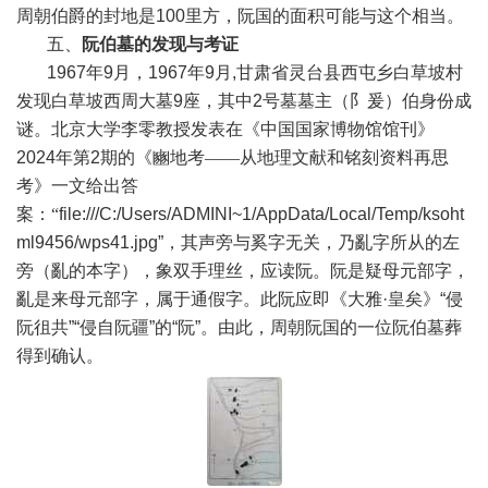
周朝伯爵的封地是
100
里方，阮国的面积可能与这个相当。
五、
阮伯墓的发现与考证
1967
年
9
月，
1967
年
9
月
,
甘肃省灵台县西屯
乡白草坡村
发现白草坡西周大墓
9
座，其中
2
号墓墓主（阝爰）伯身份成
谜。北京大学李零教授发表在《中国国家博物馆馆刊》
2024
年第
2
期的《豳地考——从地理文献和铭刻资料再思
考》一文给出答
案：“
file:///C:/Users/ADMINI~1/AppData/Local/Temp/ksoht
ml9456/wps41.jpg”，其声旁与奚字无关，乃亂字所从的左
旁（亂的本字），象双手理丝，应读阮。阮是疑母元部字，
亂是来母元部字，属于通假字。此阮应即《大雅·皇矣》“侵
阮徂共”“侵自阮疆”的“阮”。由此，周朝阮国的一位阮伯墓葬
得到确认。