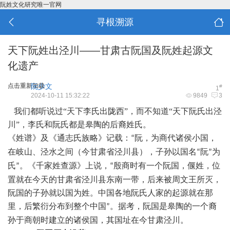
阮姓文化研究唯一官网
寻根溯源
天下阮姓出泾川——甘肃古阮国及阮姓起源文
化遗产
点击重新加载
阮少文
#
1
2024-10-11 15:32:22
9849
3
我们都听说过
“天下李氏出陇西”，而不知道“天下阮氏出泾
川”，李氏和阮氏都是
皋陶
的后裔姓氏。
《姓谱》及《通志氏族略》记载：
阮，为商代诸侯小国，
“
在
岐山
、泾水之间（今甘肃
省
泾川县），子孙以国名
阮
为
“
”
氏
。《千家姓查源》上说，
殷商时有一个阮国，偃姓，位
”
“
置就在今天的甘肃省泾川县东南一带，后来被周文王所灭，
阮国的子孙就以国为姓。中国各地阮氏人家的起源就在那
里，后繁衍分布到整个中国
。
据考，
阮国是皋陶的一个裔
”
孙于商朝时建立的诸侯国
，
其国址在今甘肃泾川。