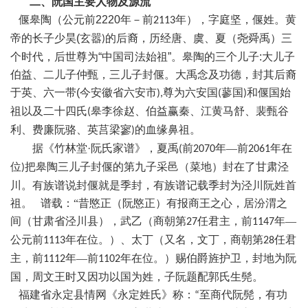
二、阮国主要人物及源流
偃皋陶（公元前
2220
年－前
年），字庭坚
，
偃
姓
。黄
2113
帝
的长子少昊
(
玄嚣
的后裔
，历经唐、虞、夏（尧舜禹）三
)
个时代，后世尊为
“
中国司法始祖
”
。皋陶的三个儿子
:
大儿子
伯益、二儿子仲甄
，三儿子
封偃
。
大禹念
及功德，封其后裔
于英
、六一带
(
今安徽省六安市
尊为六安国
蓼国
和偃国始
),
(
)
祖以及二十四氏
皋李徐赵、伯益赢秦、江黄马舒、裴甄谷
(
利、费廉阮骆、英莒梁寥
的血缘鼻祖。
)
据《竹林堂·阮氏家谱
》，夏禹
前
年—前
年
在
(
2070
2061
位
把皋陶三儿子封偃的第九子采邑（菜地）封在了甘肃泾
)
川。有族谱说封偃就是季封，有族谱记载季封为泾川阮姓首
祖。
谱载：
“昔愍正（阮愍正）有报商王之心，居汾渭之
间（甘肃省泾川县），武乙（商朝第
任君主，前
年—
27
1147
公元前
年在位。）、太丁（又名，文丁，商朝第
任君
1113
28
主，前
年—前
年在位。）赐伯爵旌护卫，封地为阮
1112
1102
国，周文王时又因功以国为姓，子阮题配郭氏生髡。
福建省永定县情网《永定姓氏》称：
至商代阮髡，有功
“