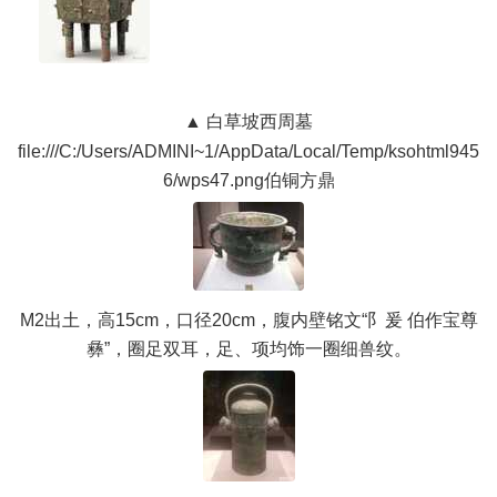
白草坡西周墓
▲
file:///C:/Users/ADMINI~1/AppData/Local/Temp/ksohtml945
6/wps47.png
伯铜方鼎
M2出土，高15cm，口径20cm，腹内壁铭文“阝爰 伯作宝尊
彝”，圈足双耳，足、项均饰一圈细兽纹。