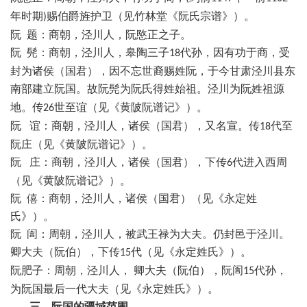
年时期
赐伯爵旌护卫（见竹林堂《阮氏宗谱》）。
)
阮
题：
商朝，泾川人，阮愍正之子。
阮
髡：
商朝，泾川人，
皋陶三子
代
孙，因有功于商，
受
18
封为诸侯（国君）
，因不忘世裔赐姓阮
，于
今甘肃泾川
县
东
南
部
建立阮
国。故
阮
髡为阮氏得姓始祖。
泾川为阮姓祖源
地。
传
世至谊
（见《黄陂阮谱记》）
。
26
阮
谊：
商朝，泾川人，诸侯（国君），
又名宣。传
代
至
18
阮
庄
（见《黄陂阮谱记》）
。
阮
庄：
商朝，泾川人，诸侯（国君），下传
代进入西周
6
（见《黄陂阮谱记》）
。
阮
僖：
商朝，泾川人，诸侯（国君）（见
《永定姓
氏》
）。
阮
訚
：周朝，泾川人，
被武王禄为大夫。仍封邑于
泾川。
卿大夫（阮伯），下传
代
（见
《永定姓氏》
）。
15
阮肥子：周朝，泾川人， 卿大夫（阮伯），阮
訚
代孙，
15
为阮国最后一代大夫
（见
《永定姓氏》
）。
三、阮国的疆域范围