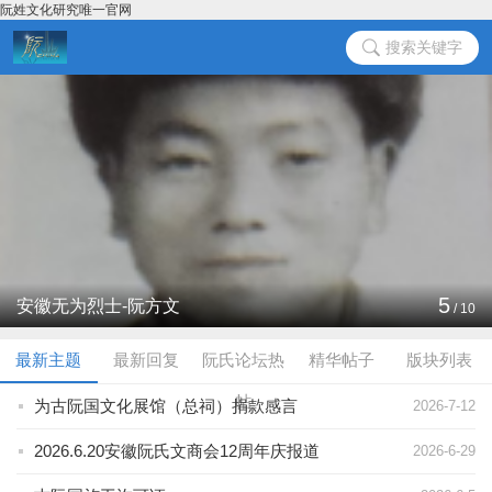
阮姓文化研究唯一官网
搜索关键字
5
安徽无为烈士-阮方文
/
10
最新主题
最新回复
阮氏论坛热
精华帖子
版块列表
帖
为古阮国文化展馆（总祠）捐款感言
2026-7-12
2026.6.20安徽阮氏文商会12周年庆报道
2026-6-29