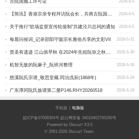
古阮国施工许可证
2026-6-5
【简讯】香港宗亲专程拜访阮会长，共商古阮国文化展馆建设！
2026-6-5
关于推行“驻场监督宣传轮值制”共建泾川总祠的通知
2026-6-5
每晨问候词_记录邵阳守懿宗长雅俗共享的文彩VII
2026-5-31
贤圣有遗迹 江山俱早秋 在2024年先祖阮弥之秋祭典礼活动上的讲话
2026-5-30
机智无敌的阮麻子_阮班河整理
2026-5-30
慈溪阮氏宗谱_敬思堂藏.同治戊辰(1868年)
2026-5-29
广东潭冈阮氏族谱第二册P146.RHY20260518
2026-5-18
手机版
|
电脑版
皖ICP备07008304号 皖公网安备 34010402700290号
Powered by Discuz!
X3.5
© 2001-2026
Discuz! Team
.