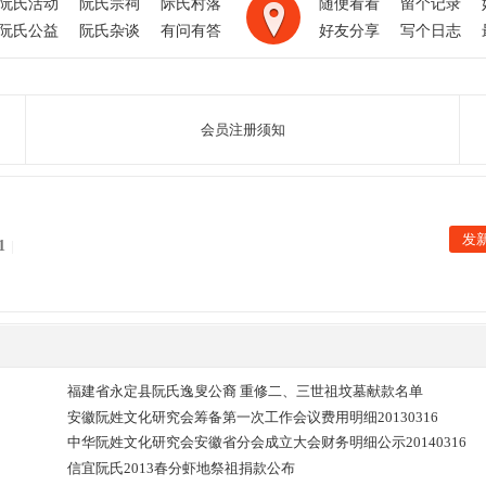
阮氏活动
阮氏宗祠
际氏村落
随便看看
留个记录
阮氏公益
阮氏杂谈
有问有答
好友分享
写个日志
会员注册须知
发
1
|
福建省永定县阮氏逸叟公裔 重修二、三世祖坟墓献款名单
安徽阮姓文化研究会筹备第一次工作会议费用明细20130316
中华阮姓文化研究会安徽省分会成立大会财务明细公示20140316
信宜阮氏2013春分虾地祭祖捐款公布