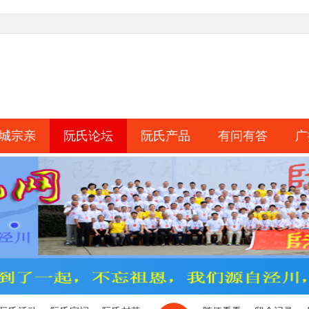
城宗亲
阮氏论坛
阮氏产品
有问有答
广
淘帖
日志
相册
分享
记录