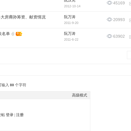
阮汉先
45169
2012-10-14
阮万涛
各大房裔孙筹资、献资情况
20993
2011-9-20
阮万涛
款名单
63902
2011-6-22
可输入
80
个字符
高级模式
发帖
登录
|
注册