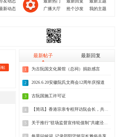
好友动态
最新热门
最新回复
最新主题
最新动态
广播大厅
抢个沙发
我的主题
最新帖子
最新回复
新帖
为古阮国文化展馆（总祠）捐款感言
1
2026.6.20安徽阮氏文商会12周年庆报道
2
古阮国施工许可证
3
【简讯】香港宗亲专程拜访阮会长，共商古阮
4
关于推行“驻场监督宣传轮值制”共建泾川总
5
每晨问候词_记录邵阳守懿宗长雅俗共享的文
6