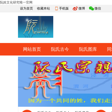
阮姓文化研究唯一官网
设为首页
收藏本站
手机版
微博
微信
网站首页
阮氏古今
阮氏图库
同
快捷导航
帮助
网上祭祀
排行榜
导读