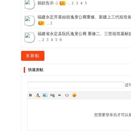
捐款告示
...
2
3
4
5
福建永定开基始祖逸叟公裔重修、新建上三代祖坟
...
2
福建省永定县阮氏逸叟公裔 重修二、三世祖坟墓献
...
2
3
4
5
6
发新帖
快速发帖
还
您需要登录后才可以