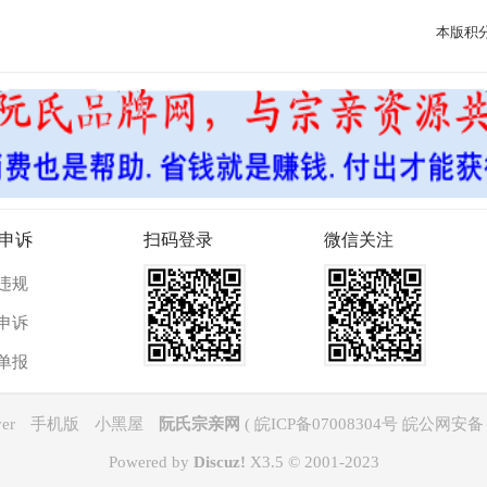
本版积
申诉
扫码登录
微信关注
违规
申诉
单报
er
手机版
小黑屋
阮氏宗亲网
(
皖ICP备07008304号 皖公网安备 3
Powered by
Discuz!
X3.5
© 2001-2023