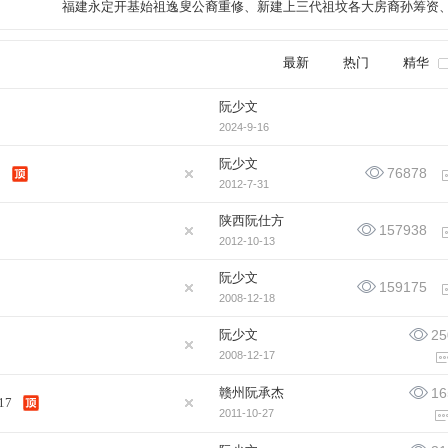
福建永定开基始祖逸叟公裔重修、新建上三代祖坟各大房裔孙筹资
情况
最新
热门
精华
阮少文
2024-9-16
阮少文
76878
5
2012-7-31
陕西阮仕方
157938
2012-10-13
阮少文
159175
2008-12-18
阮少文
25
2008-12-17
赣州阮承杰
16
17
2011-10-27