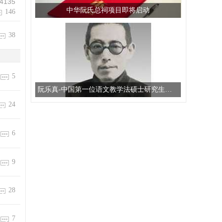
4135
中华阮氏总祠项目即将启动
146
38
5
阮乐真-中国第一位语文教学法硕士研究生导师
24
6
9
28
7