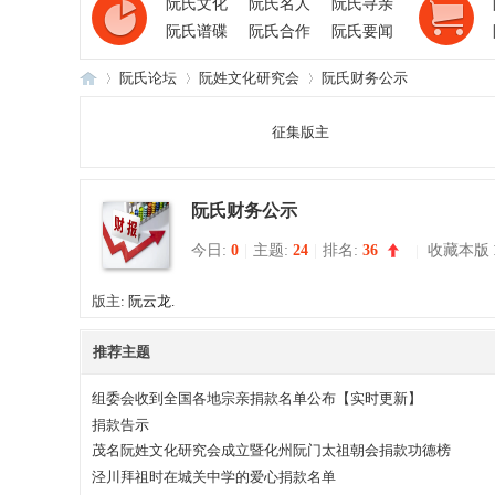
阮氏文化
阮氏名人
阮氏寻亲
阮氏谱碟
阮氏合作
阮氏要闻
阮氏论坛
阮姓文化研究会
阮氏财务公示
征集版主
阮
»
›
›
阮氏财务公示
今日:
0
|
主题:
24
|
排名:
36
|
收藏本版
版主:
阮云龙.
推荐主题
氏
组委会收到全国各地宗亲捐款名单公布【实时更新】
捐款告示
茂名阮姓文化研究会成立暨化州阮门太祖朝会捐款功德榜
泾川拜祖时在城关中学的爱心捐款名单