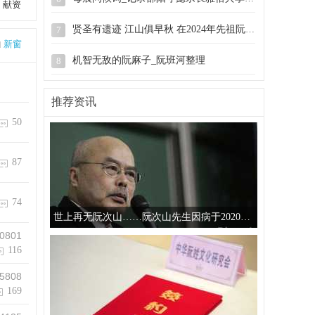
、献资
贤圣有遗迹 江山俱早秋 在2024年先祖阮弥之
7
新窗
机智无敌的阮麻子_阮班河整理
8
慈溪阮氏宗谱_敬思堂藏.同治戊辰(1868年)
9
推荐资讯
50
广东潭冈阮氏族谱第二册P146.RHY20260518
10
87
74
世上再无阮次山……阮次山先生因病于2020年5月17日在
0801
116
5808
169