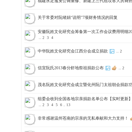
福建永定逸叟公裔重修、新建上三代祖坟各大房裔
关于常委对阮绪娟“说明”7项财务情况的回复
安徽阮姓文化研究会筹备第一次工作会议费用明细2013
...
2
3
4
中华阮姓文化研究会江西分会成立捐款
...
2
信宜阮氏2013春分虾地祭祖捐款公布
...
2
茂名阮姓文化研究会成立暨化州阮门太祖朝会捐款
组委会收到全国各地宗亲捐款名单公布【实时更新
...
2
3
4
5
6
..
13
非常感谢温州苍南的宗亲的无私奉献和大力支持！