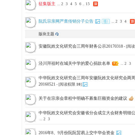
征集版主
...
2
3
4
5
6
..
15
网
阮氏宗亲网严查传销分子公告
...
2
3
4
版块主题
安徽阮姓文化研究会三周年财务公示20170318
- [阅
泾川拜祖时在城关中学的爱心捐款名单
...
2
3
中华阮姓文化研究会三周年安徽阮姓文化研究会两
20160521
- [阅读权限
10
]
关于在宗亲会章程中明确不募集巨额资金的建议
中华阮姓文化研究会安徽省分会成立大会财务明细公示20
...
2
3
2016年8、9月份阮阮贸易上交中华会资金