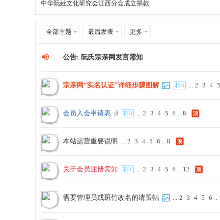
中华阮姓文化研究会江西分会成立捐款
全部主题
最后发表
更多
宗
公告:
阮氏宗亲网发言需知
宗亲网“实名认证”详细步骤图解
...
2
3
4
会员入会申请表
...
2
3
4
5
6
..
8
本站运营重要说明
...
2
3
4
5
6
..
8
亲
关于会员注册需知
...
2
3
4
5
6
..
12
需要管理员或斑竹改名的请跟帖
...
2
3
4
5
6
..