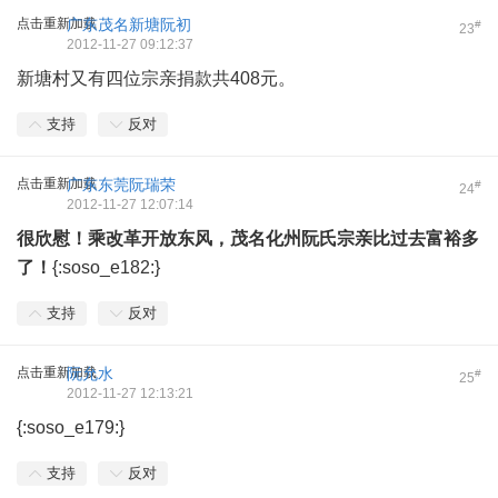
点击重新加载
广东茂名新塘阮初
#
23
2012-11-27 09:12:37
新塘村又有四位宗亲捐款共408元。
支持
反对
点击重新加载
广东东莞阮瑞荣
#
24
2012-11-27 12:07:14
很欣慰！乘改革开放东风，茂名化州阮氏宗亲比过去富裕多
了！
{:soso_e182:}
支持
反对
点击重新加载
阮允水
#
25
2012-11-27 12:13:21
{:soso_e179:}
支持
反对