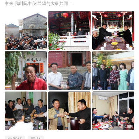
中来,我叫阮丰茂,希望与大家共同 ...
16图
8966
18