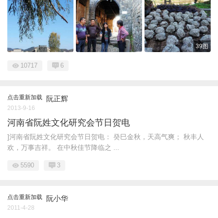
39图
10717
6
点击重新加载
阮正辉
2013-9-16
河南省阮姓文化研究会节日贺电
]河南省阮姓文化研究会节日贺电： 癸巳金秋，天高气爽； 秋丰人
欢，万事吉祥。 在中秋佳节降临之 ...
5590
3
点击重新加载
阮小华
2011-4-28