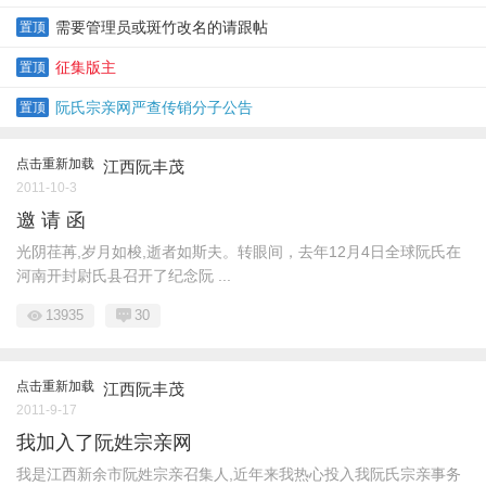
需要管理员或斑竹改名的请跟帖
置顶
征集版主
置顶
阮氏宗亲网严查传销分子公告
置顶
点击重新加载
江西阮丰茂
2011-10-3
邀 请 函
光阴荏苒,岁月如梭,逝者如斯夫。转眼间，去年12月4日全球阮氏在
河南开封尉氏县召开了纪念阮 ...
13935
30
点击重新加载
江西阮丰茂
2011-9-17
我加入了阮姓宗亲网
我是江西新余市阮姓宗亲召集人,近年来我热心投入我阮氏宗亲事务