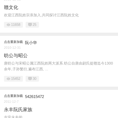
赣文化
欢迎江西阮姓宗亲加入,共同探讨江西阮姓文化
11658
25
点击重新加载
阮小华
2010-12-31
昉公与昭公
唐昉公与宋昭公属江西阮姓两大派系.昉公自唐由尉氏徙赣迄今1300
余年,子孙繁衍,遍布江西, ...
15452
30
点击重新加载
542615472
2011-12-7
永丰阮氏家族
吉安永丰的