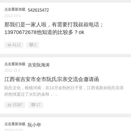
点击重新加载
542615472
2012-10-1
那我们是一家人啦，有需要打我叔叔电话；
13970672678他知道的比较多？ok
4112
2
点击重新加载
吉安阮海涛
2011-11-5
江西省吉安市全市阮氏宗亲交流会邀请函
阮氏文化，根植河南，在10月金秋的日子里，江西省新余阮氏宗亲
的热情盖过了火红的金秋， ...
15387
17
点击重新加载
阮小华
2010-12-31