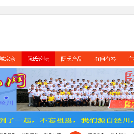
城宗亲
阮氏论坛
阮氏产品
有问有答
广
淘帖
日志
相册
分享
记录