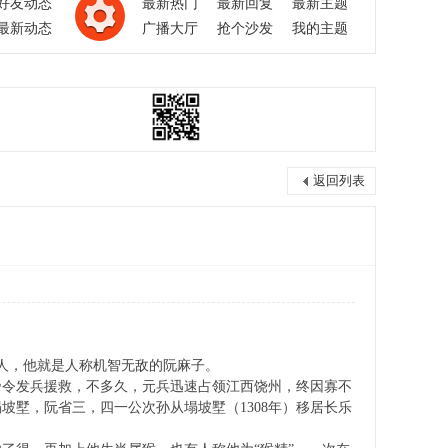
好友动态
最新热门
最新回复
最新主题
最新动态
广播大厅
抢个沙发
我的主题
返回列表
人，他就是人称机智无敌的阮麻子。
帝令发兵援救，不多久，元兵迅速占领江西饶州，终因寡不
墅，阮省三，四一公次孙从塌坡墅（1308年）移居长乐