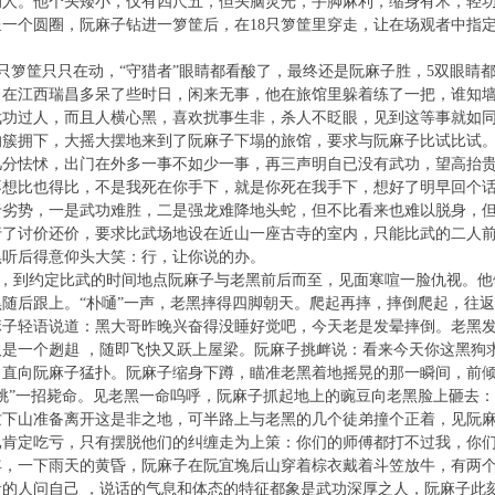
人。他个头矮小，仅有四尺五，但头脑灵光，手脚麻利，缩身有术，轻功
呈一个圆圈，阮麻子钻进一箩筐后，在18只箩筐里穿走，让在场观者中指
箩筐只只在动，“守猎者”眼睛都看酸了，最终还是阮麻子胜，5双眼睛
江西瑞昌多呆了些时日，闲来无事，他在旅馆里躲着练了一把，谁知墙
武功过人，而且人横心黑，喜欢扰事生非，杀人不眨眼，见到这等事就如
的簇拥下，大摇大摆地来到了阮麻子下塌的旅馆，要求与阮麻子比试比试
几分怯怵，出门在外多一事不如少一事，再三声明自已没有武功，望高抬
不想比也得比，不是我死在你手下，就是你死在我手下，想好了明早回个
于劣势，一是武功难胜，二是强龙难降地头蛇，但不比看来也难以脱身，
讨价还价，要求比武场地设在近山一座古寺的室内，只能比武的二人前
黑听后得意仰头大笑：行，让你说的办。
到约定比武的时间地点阮麻子与老黑前后而至，见面寒喧一脸仇视。他
随后跟上。“朴嗵”一声，老黑摔得四脚朝天。爬起再摔，摔倒爬起，往
麻子轻语说道：黑大哥昨晚兴奋得没睡好觉吧，今天老是发晕摔倒。老黑
又是一个趔趄 ，随即飞快又跃上屋梁。阮麻子挑衅说：看来今天你这黑狗
，直向阮麻子猛扑。阮麻子缩身下蹲，瞄准老黑着地摇晃的那一瞬间，前
桃”一招毙命。见老黑一命呜呼，阮麻子抓起地上的豌豆向老黑脸上砸去
山准备离开这是非之地，可半路上与老黑的几个徒弟撞个正着，见阮麻
已肯定吃亏，只有摆脱他们的纠缠走为上策：你们的师傅都打不过我，你
一下雨天的黄昏，阮麻子在阮宜堍后山穿着棕衣戴着斗笠放牛，有两个
音的人问自己 ，说话的气息和体态的特征都象是武功深厚之人，阮麻子此