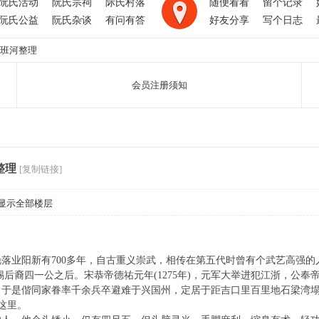
阮氏活动
阮氏宗祠
际氏村落
随便看看
留个记录
阮氏公益
阮氏杂谈
有问有答
好友分享
写个日志
阮班河整理
会员注册须知
整理
[复制链接]
显示全部楼层
业阳新有700多年，自古重义崇武，相传在第五代时曾有个武艺高强的
四一公之后。宋恭帝德祐元年(1275年)，元军大举进犯江浙，公奉
于是偕同家眷率千余兵卒避难于兴国州，定居于距吉口里百里地石梁湾塌坡
这里。