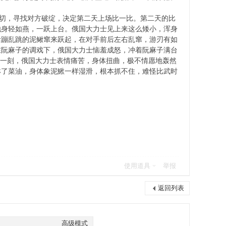
。
切，寻找对方破绽，决定第二天上场比一比。第二天的比
他身轻如燕，一跃上台。俄国大力士见上来这么矮小，浑身
活蹦乱跳的泥鳅窜来跃起，在对手前后左右乱窜，游刃有如
在阮麻子的调戏下，俄国大力士恼羞成怒，冲着阮麻子满台
那一刻，俄国大力士表情痛苦，身体扭曲，极不情愿地轰然
淋了菜油，身体象泥鰍一样湿滑，根本抓不住，难怪比武时
使用道具
举报
返回列表
高级模式