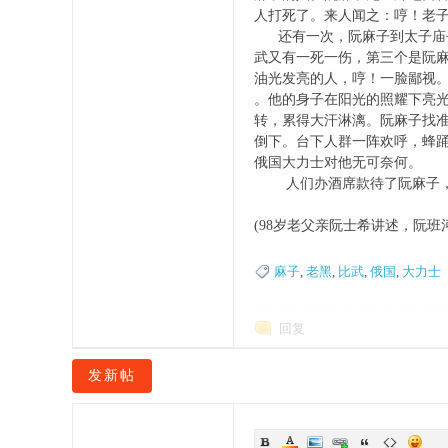
人打死了。来人闻之：哼！老
还有一次，阮麻子到太子庙去
武又有一死一伤，第三个是阮
网
油光发亮的人，哼！一脸鄙视
。他的身子在阳光的照耀下亮
转，累得大汗淋漓。阮麻子找准
倒下。台下人群一阵欢呼，蜂
俄国大力士对他无可奈何。
人们办酒席款待了阮麻子，并
(98岁老父亲阮士希讲述，阮班
麻子
,
老黑
,
比武
,
俄国
,
大力士
回复
发新帖