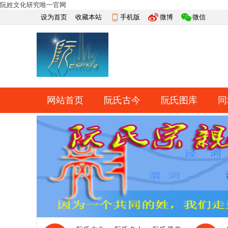
阮姓文化研究唯一官网
设为首页
收藏本站
手机版
微博
微信
网站首页
阮氏古今
阮氏图库
同
快捷导航
帮助
网上祭祀
排行榜
导读