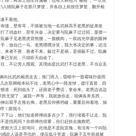
了得，再加上他生肖属猴，也有人称他为“猴精”。一次在
定5人猜阮麻子在那只箩筐，并各自上前按住箩筐，翻开检
都逮不着他。
有缝，壁有耳，不慎被当地一名武林高手老黑的徒弟发
同打了鸡血针，异常兴奋，决定要与阮麻子过过招，显摆一
。阮麻子见老黑虎背熊腰，一脸横肉，一双凶光毕露的眼神
贵手，放自已一马。老黑嘿嘿冷笑，我大爷决定的事，还没
话。来者不善，善者不来。躲过不是祸，是祸躲不过。阮麻
但事已至此，只得听天由命了。
往，不让旁人围观。其理由是比武打不过老黑，不当众丢
俩向比武的厢房走去，推门而入，昏暗中一股霉味扑面而
返几次双脚根本站不住，老黑心中一阵发怵，虚汗直冒，四
发狠道：死到临头了，还跟老子费话，拿命来。老黑边说边
求胜无望了，减我一声爷，我就放你走，咱俩各奔东西，
倾伸出双手左推右掏，老黑后仰裤裆破，重重后仰着地，抽
：哼！跟我斗。
子下山，他们知道师傅凶多吉少了，强行堵着不让走。阮
们不是找死吗？你师傅伤得重，你们赶快去施救吧。
虎彪大汉上前询问，此地是不是阮宜堍，有没有一个叫阮
刻感此人该是寻仇的，便压低斗笠道：阮麻子五年前就被