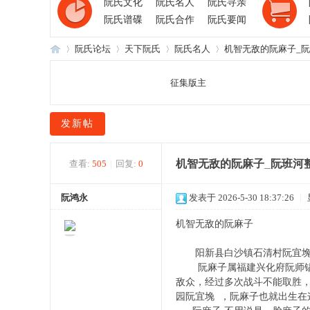
阮氏文化
阮氏名人
阮氏寻亲
阮氏谱碟
阮氏合作
阮氏要闻
阮氏论坛
天下阮氏
阮氏名人
机智无敌的阮麻子_
征集版主
阮
»
›
›
›
发新帖
机智无敌的阮麻子_阮班河
查看:
505
|
回复:
0
阮鸿永
发表于 2026-5-30 18:37:26
|
机智无敌的阮麻子
氏
阳新县白沙镇石清村阮宜堍落
阮麻子属福建兴化府阮师锡后裔
敌众，经过多次战斗不能取胜，
园阮宜堍 ，阮麻子也就出生在