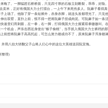
子来晚了。一脚猛蹬石桥桥面，只见四寸厚的石板立刻断裂，乖乖，好险
卖米，正好有俄国大力士打擂台，一上午下来死伤多人。阮麻子看得真
麻子上场了。他除了穿一条短裤外，赤身赤脚，就连头发都理光了。只见
。伸出双臂，直扑上前，恨不得一把将阮麻子捏成肉泥。可阮麻子如一条
光快速变幻而刺眼，左一拳，右一脚，打得俄国大力士握紧双拳嗷嗷叫。
一个机会，声东击西近身使出“猴子偷桃”，当手抓入俄国大力士裤裆的
踊上前想将阮麻子高高托起，可怎么努力都成功不了，原来阮麻子浑身都
用八抬大轿翻父子山将人们心中的这位大英雄送回阮宜堍。
河整理)