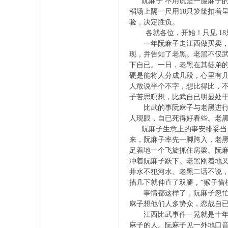
阮麻子 不用说是一脸麻子的
稻场上隔一尺用18只箩筐扣着
验，决定胜负。
各就各位，开始！只见 18只
一年阮麻子走江西做买卖，在
现，并告知了老黑。老黑不仅
宗
下自已。一日，老黑在其徒弟
硬是能将人分成几段，心里有
人敢说半个不字，想比得比，
子苦思暝想，比武自已明显处
比武的事阮麻子与老黑进行了
人现眼，自已死得好看些。老
阮麻子生意上的事安排妥当，
来，阮麻子率先一脚跨入，老黑
足着地一个飞旋抓住房梁。阮
亲
冲着阮麻子跃下。老黑刚着地
井水不犯河水。老黑二话不说
搐几下就伸直了双腿，“猴子偷
事情都这样了，阮麻子怱忙下
麻子想他们人多势众，恋战自
江西比武事件一晃就是十年，
麻子的人。阮麻子见一外地口