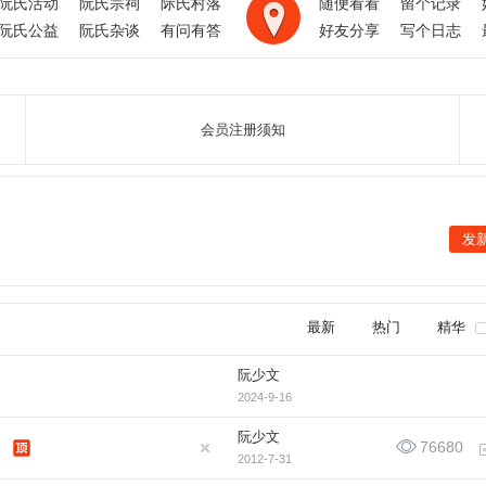
阮氏活动
阮氏宗祠
际氏村落
随便看看
留个记录
阮氏公益
阮氏杂谈
有问有答
好友分享
写个日志
会员注册须知
发
最新
热门
精华
阮少文
2024-9-16
阮少文
76680
5
2012-7-31