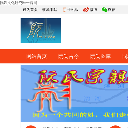
阮姓文化研究唯一官网
设为首页
收藏本站
手机版
微博
微信
网站首页
阮氏古今
阮氏图库
同
快捷导航
帮助
网上祭祀
排行榜
导读