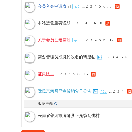
会员入会申请表
...
2
3
4
5
6
..
8
本站运营重要说明
...
2
3
4
5
6
..
8
宗
关于会员注册需知
...
2
3
4
5
6
..
12
需要管理员或斑竹改名的请跟帖
...
2
3
4
5
6
..
征集版主
...
2
3
4
5
6
..
15
亲
阮氏宗亲网严查传销分子公告
...
2
3
4
版块主题
云南省普洱市澜沧县上允镇勐佛村