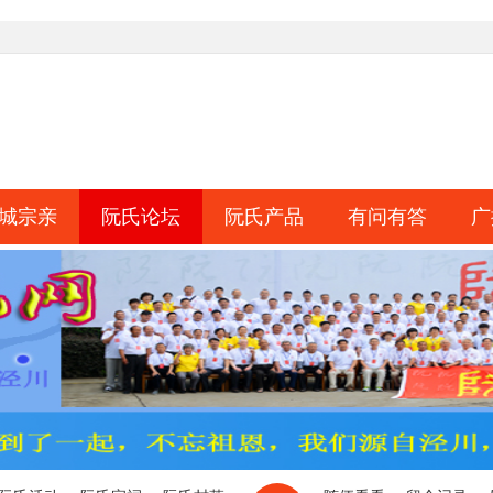
城宗亲
阮氏论坛
阮氏产品
有问有答
广
淘帖
日志
相册
分享
记录