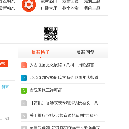
好友动态
最新热门
最新回复
最新主题
最新动态
广播大厅
抢个沙发
我的主题
最新帖子
最新回复
新帖
为古阮国文化展馆（总祠）捐款感言
1
2026.6.20安徽阮氏文商会12周年庆报道
2
新窗
古阮国施工许可证
3
【简讯】香港宗亲专程拜访阮会长，共商古阮
4
关于推行“驻场监督宣传轮值制”共建泾川总
5
50
每晨问候词_记录邵阳守懿宗长雅俗共享的文
6