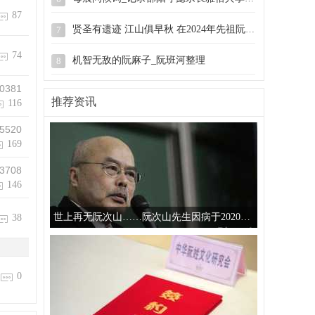
87
贤圣有遗迹 江山俱早秋 在2024年先祖阮弥之
7
74
机智无敌的阮麻子_阮班河整理
8
0381
慈溪阮氏宗谱_敬思堂藏.同治戊辰(1868年)
9
推荐资讯
116
广东潭冈阮氏族谱第二册P146.RHY20260518
10
5520
169
3708
146
世上再无阮次山……阮次山先生因病于2020年5月17日在
38
0