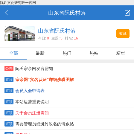
阮姓文化研究唯一官网
山东省阮氏村落
山东省阮氏村落
收藏
今日:
0
主题:
5
排名:
16
全部
最新
热门
热帖
精华
阮氏宗亲网发言需知
公告
宗亲网“实名认证”详细步骤图解
置顶
会员入会申请表
置顶
本站运营重要说明
置顶
关于会员注册需知
置顶
需要管理员或斑竹改名的请跟帖
置顶