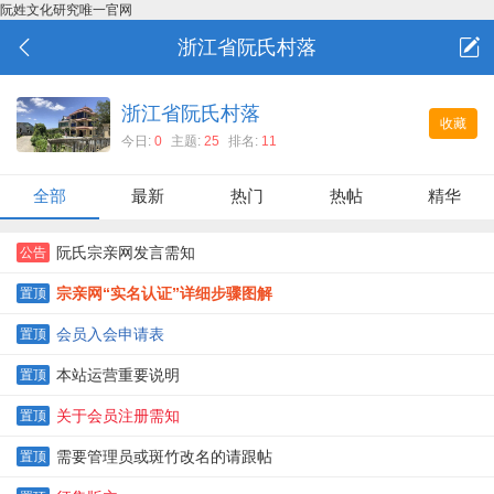
阮姓文化研究唯一官网
浙江省阮氏村落
浙江省阮氏村落
收藏
今日:
0
主题:
25
排名:
11
全部
最新
热门
热帖
精华
阮氏宗亲网发言需知
公告
宗亲网“实名认证”详细步骤图解
置顶
会员入会申请表
置顶
本站运营重要说明
置顶
关于会员注册需知
置顶
需要管理员或斑竹改名的请跟帖
置顶