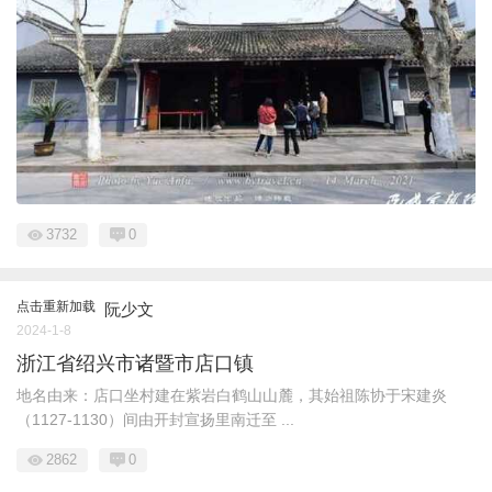
3732
0
点击重新加载
阮少文
2024-1-8
浙江省绍兴市诸暨市店口镇
地名由来：店口坐村建在紫岩白鹤山山麓，其始祖陈协于宋建炎
（1127-1130）间由开封宣扬里南迁至 ...
2862
0