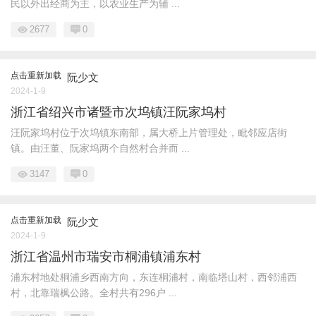
民以外出经商为主，以农业生产为辅 ...
2677
0
点击重新加载
阮少文
2024-1-9
浙江省绍兴市诸暨市次坞镇汪阮家坞村
汪阮家坞村位于次坞镇东南部，属大桥上片管理处，毗邻应店街
镇。由汪董、阮家坞两个自然村合并而 ...
3147
0
点击重新加载
阮少文
2024-1-9
浙江省温州市瑞安市桐浦镇浦东村
浦东村地处桐浦乡西南方向，东连桐浦村，南临塔山村，西邻浦西
村，北靠瑞枫公路。全村共有296户 ...