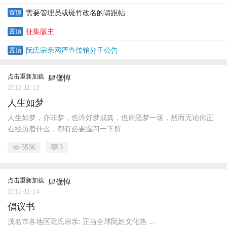
需要管理员或斑竹改名的请跟帖
置顶
征集版主
置顶
阮氏宗亲网严查传销分子公告
置顶
点击重新加载
肆僷愺
2012-11-13
人生如梦
人生如梦，亦非梦，也许好梦成真，也许恶梦一场，然而无论你正
在经历着什么，都有必要温习一下所 ...
5536
3
点击重新加载
肆僷愺
2012-11-14
倡议书
茂名市各地区阮氏宗亲: 正当全球阮姓文化热 ...