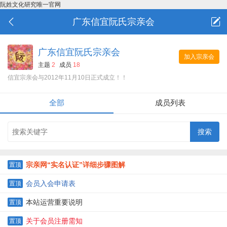
阮姓文化研究唯一官网
广东信宜阮氏宗亲会
广东信宜阮氏宗亲会
加入宗亲会
主题
2
成员
18
信宜宗亲会与2012年11月10日正式成立！！
全部
成员列表
宗亲网“实名认证”详细步骤图解
置顶
会员入会申请表
置顶
本站运营重要说明
置顶
关于会员注册需知
置顶