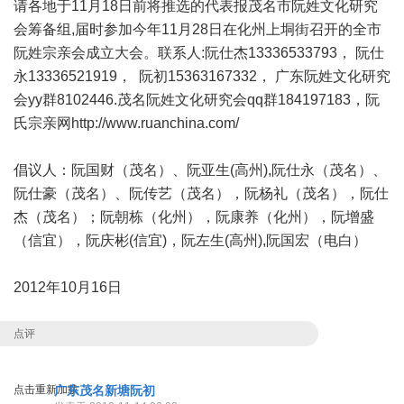
请各地于11月18日前将推选的代表报茂名市阮姓文化研究
会筹备组,届时参加今年11月28日在化州上垌街召开的全市
阮姓宗亲会成立大会。联系人:阮仕杰13336533793， 阮仕
永13336521919， 阮初15363167332， 广东阮姓文化研究
会yy群8102446.茂名阮姓文化研究会qq群184197183，阮
氏宗亲网
http://www.ruanchina.com/
倡议人：阮国财（茂名）、阮亚生(高州),阮仕永（茂名）、
阮仕豪（茂名）、阮传艺（茂名），阮杨礼（茂名），阮仕
杰（茂名）；阮朝栋（化州），阮康养（化州），阮增盛
（信宜），阮庆彬(信宜)，阮左生(高州),阮国宏（电白）
2012年10月16日
点评
点击重新加载
广东茂名新塘阮初