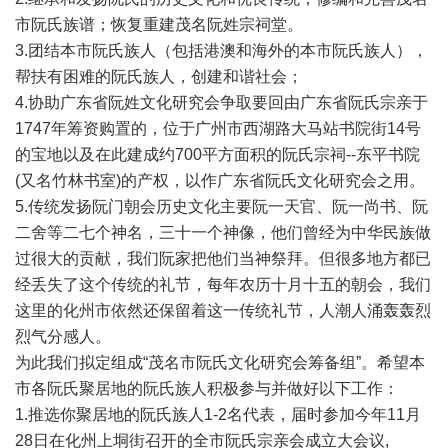
市阮氏族谱；恢复重建茂名阮姓宗祠堂。
3.团结本市阮氏族人（包括港澳和海外的本市阮氏族人），
帮扶有困难的阮氏族人，创建和谐社会；
4.协助广东省阮姓文化研究会争取要回由广东省阮氏宗亲于
1747年筹资购置的，位于广州市西湖路大马站书院街14号
的宝地以及在此建成约700平方面积的阮氏宗祠--东平书院
(又名竹林书室)的产权，以作广东省阮氏文化研究会之用。
5.传统发扬阮门朝会历史文化主要阮一天官、阮一尚书、阮
二舍等二七个神名，三十一个神像，他们曾经为中华民族做
过很大的贡献，我们阮家把他们当神祭拜。但很多地方都已
经丢失了这个传统的礼节，每年农历十月十五的朝会，我们
这里的化州市依然还保留着这一传统礼节，人潮人涌轰轰烈
烈气分感人。
为此我们拟定组成“茂名市阮氏文化研究会筹备组”。希望本
市各阮氏聚居地的阮氏族人积极参与并做好以下工作：
1.推选你聚居地的阮氏族人1-2名代表，届时参加今年11月
28日在化州上垌街召开的全市阮氏宗亲会成立大会议,