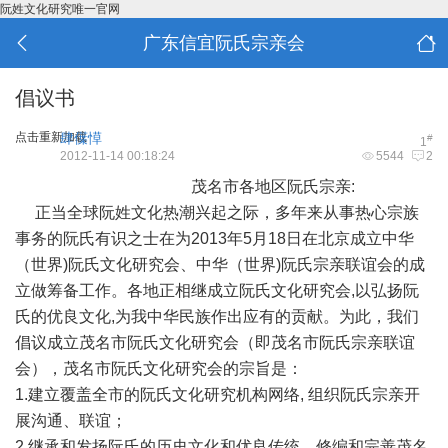
阮姓文化研究唯一官网
广东信宜阮氏宗亲会
倡议书
点击重新加载
肆僷愺
#
1
2012-11-14 00:18:24
5544
2
茂名市各地区阮氏宗亲:
正当全球阮姓文化热潮兴起之际，多年来从事热心宗族
事务的阮氏有识之士在为2013年5月18日在北京成立中华
（世界)阮氏文化研究会、中华（世界)阮氏宗亲联谊会的成
立做筹备工作。各地正相继成立阮氏文化研究会,以弘扬阮
氏的优良文化,为我中华民族作出应有的贡献。为此，我们
倡议成立茂名市阮氏文化研究会（即茂名市阮氏宗亲联谊
会），茂名市阮氏文化研究会的宗旨是：
1.建立覆盖全市的阮氏文化研究机构网络, 组织阮氏宗亲开
展沟通、联谊；
2.继承和发扬阮氏的历史文化和优良传统，修编和完善茂名