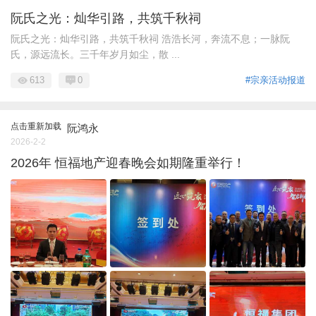
阮氏之光：灿华引路，共筑千秋祠
阮氏之光：灿华引路，共筑千秋祠 浩浩长河，奔流不息；一脉阮
氏，源远流长。三千年岁月如尘，散 ...
613
0
#宗亲活动报道
点击重新加载
阮鸿永
2026-2-2
2026年 恒福地产迎春晚会如期隆重举行！