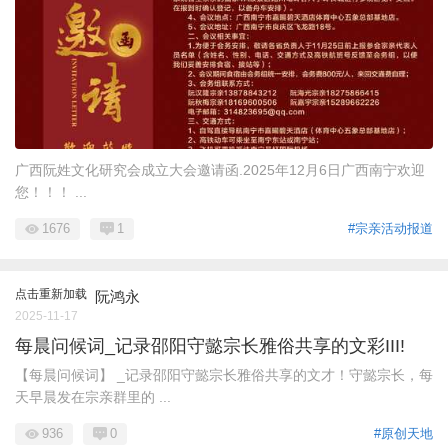
广西阮姓文化研究会成立大会邀请函.2025年12月6日广西南宁欢迎
您！！！ ...
1676
1
#宗亲活动报道
点击重新加载
阮鸿永
2025-11-17
每晨问候词_记录邵阳守懿宗长雅俗共享的文彩III!
【每晨问候词】 _记录邵阳守懿宗长雅俗共享的文才！守懿宗长，每
天早晨发在宗亲群里的 ...
936
0
#原创天地