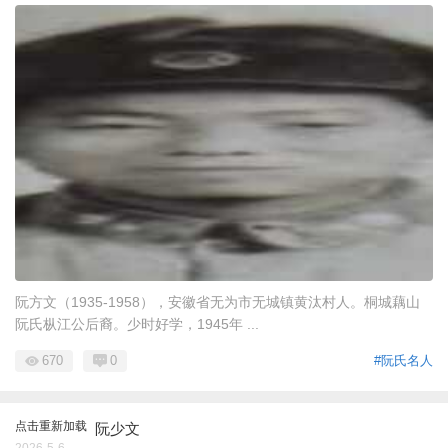
阮方文（1935-1958），安徽省无为市无城镇黄汰村人。桐城藕山
阮氏枞江公后裔。少时好学，1945年 ...
670
0
#阮氏名人
点击重新加载
阮少文
2026-5-6