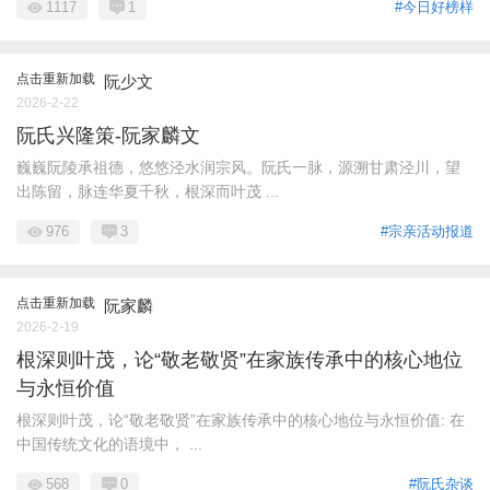
1117
1
#今日好榜样
点击重新加载
阮少文
2026-2-22
阮氏兴隆策-阮家麟文
巍巍阮陵承祖德，悠悠泾水润宗风。阮氏一脉，源溯甘肃泾川，望
出陈留，脉连华夏千秋，根深而叶茂 ...
976
3
#宗亲活动报道
点击重新加载
阮家麟
2026-2-19
根深则叶茂，论“敬老敬贤”在家族传承中的核心地位
与永恒价值
根深则叶茂，论“敬老敬贤”在家族传承中的核心地位与永恒价值: 在
中国传统文化的语境中， ...
568
0
#阮氏杂谈