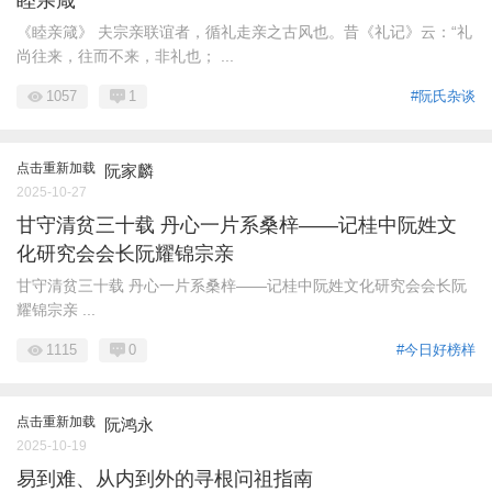
《睦亲箴》 夫宗亲联谊者，循礼走亲之古风也。昔《礼记》云：“礼
尚往来，往而不来，非礼也； ...
1057
1
#阮氏杂谈
点击重新加载
阮家麟
2025-10-27
甘守清贫三十载 丹心一片系桑梓——记桂中阮姓文
化研究会会长阮耀锦宗亲
甘守清贫三十载 丹心一片系桑梓——记桂中阮姓文化研究会会长阮
耀锦宗亲 ...
1115
0
#今日好榜样
点击重新加载
阮鸿永
2025-10-19
易到难、从内到外的寻根问祖指南