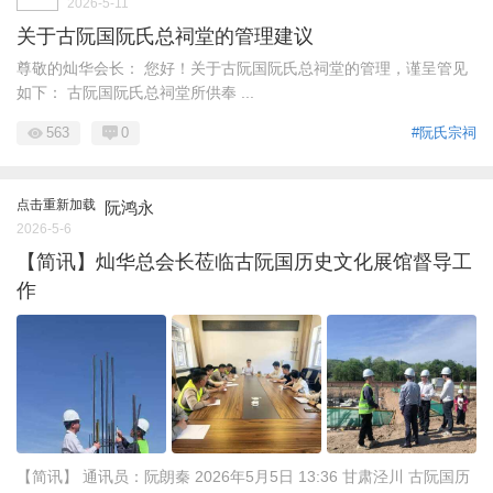
2026-5-11
关于古阮国阮氏总祠堂的管理建议
尊敬的灿华会长： 您好！关于古阮国阮氏总祠堂的管理，谨呈管见
如下： 古阮国阮氏总祠堂所供奉 ...
563
0
#阮氏宗祠
点击重新加载
阮鸿永
2026-5-6
【简讯】灿华总会长莅临古阮国历史文化展馆督导工
作
【简讯】 通讯员：阮朗秦 2026年5月5日 13:36 甘肃泾川 古阮国历