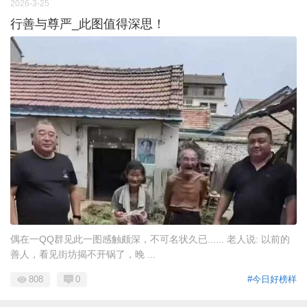
2026-3-25
行善与尊严_此图值得深思！
偶在一QQ群见此一图感触颇深，不可名状久已...... 老人说: 以前的
善人，看见街坊揭不开锅了，晚 ...
808
0
#今日好榜样