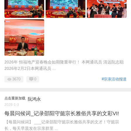
2026年 恒福地产迎春晚会如期隆重举行！ 本网通讯员 清远阮志聪
2026年2月2日本网通讯员 ...
3670
0
#宗亲活动报道
点击重新加载
阮鸿永
2026-1-3
每晨问候词_记录邵阳守懿宗长雅俗共享的文彩VI!
【每晨问候词】 ___记录邵阳守懿宗长雅俗共享的文才！守懿宗
长，每天早晨发在宗亲群里 ...