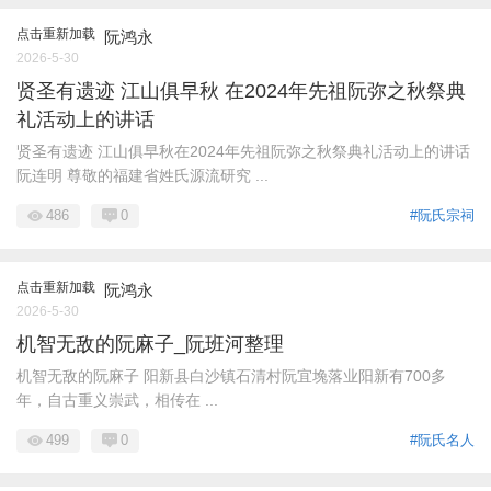
点击重新加载
阮鸿永
2026-5-30
贤圣有遗迹 江山俱早秋 在2024年先祖阮弥之秋祭典
礼活动上的讲话
贤圣有遗迹 江山俱早秋在2024年先祖阮弥之秋祭典礼活动上的讲话
阮连明 尊敬的福建省姓氏源流研究 ...
486
0
#阮氏宗祠
点击重新加载
阮鸿永
2026-5-30
机智无敌的阮麻子_阮班河整理
机智无敌的阮麻子 阳新县白沙镇石清村阮宜堍落业阳新有700多
年，自古重义崇武，相传在 ...
499
0
#阮氏名人