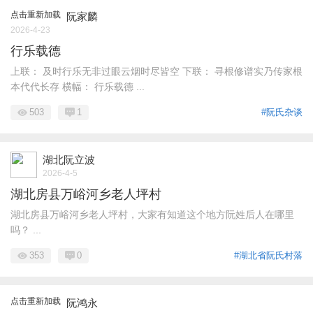
点击重新加载
阮家麟
2026-4-23
行乐载德
上联： 及时行乐无非过眼云烟时尽皆空 下联： 寻根修谱实乃传家根
本代代长存 横幅： 行乐载德 ...
503
1
#阮氏杂谈
湖北阮立波
2026-4-5
湖北房县万峪河乡老人坪村
湖北房县万峪河乡老人坪村，大家有知道这个地方阮姓后人在哪里
吗？ ...
353
0
#湖北省阮氏村落
点击重新加载
阮鸿永