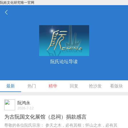
阮姓文化研究唯一官网
阮氏论坛导读
最新
热门
精华
回复
抢沙发
看版块
阮鸿永
2026-7-12
为古阮国文化展馆（总祠）捐款感言
尊敬的各位阮氏宗亲： 参天之木，必有其根；怀山之水，必有其