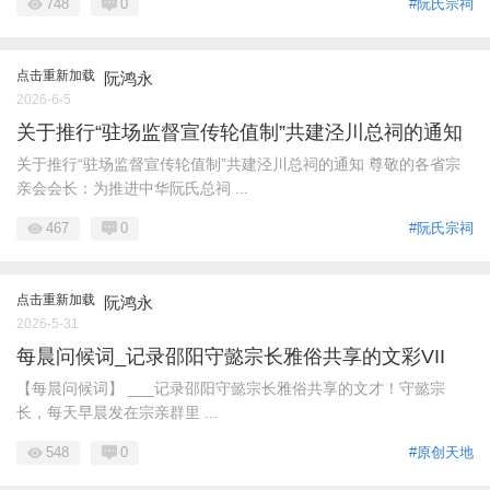
748
0
#阮氏宗祠
点击重新加载
阮鸿永
2026-6-5
关于推行“驻场监督宣传轮值制”共建泾川总祠的通知
关于推行“驻场监督宣传轮值制”共建泾川总祠的通知 尊敬的各省宗
亲会会长：为推进中华阮氏总祠 ...
467
0
#阮氏宗祠
点击重新加载
阮鸿永
2026-5-31
每晨问候词_记录邵阳守懿宗长雅俗共享的文彩VII
【每晨问候词】 ___记录邵阳守懿宗长雅俗共享的文才！守懿宗
长，每天早晨发在宗亲群里 ...
548
0
#原创天地