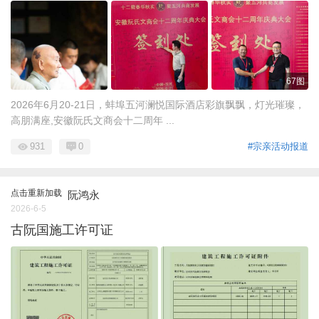
67图
2026年6月20-21日，蚌埠五河澜悦国际酒店彩旗飘飘，灯光璀璨，
高朋满座,安徽阮氏文商会十二周年 ...
931
0
#宗亲活动报道
点击重新加载
阮鸿永
2026-6-5
古阮国施工许可证