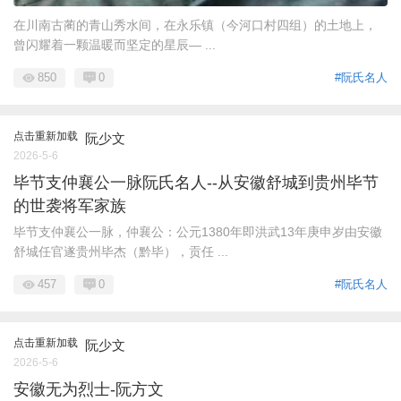
在川南古蔺的青山秀水间，在永乐镇（今河口村四组）的土地上，
曾闪耀着一颗温暖而坚定的星辰— ...
850
0
#阮氏名人
点击重新加载
阮少文
2026-5-6
毕节支仲襄公一脉阮氏名人--从安徽舒城到贵州毕节
的世袭将军家族
毕节支仲襄公一脉，仲襄公：公元1380年即洪武13年庚申岁由安徽
舒城任官遂贵州毕杰（黔毕），贡任 ...
457
0
#阮氏名人
点击重新加载
阮少文
2026-5-6
安徽无为烈士-阮方文