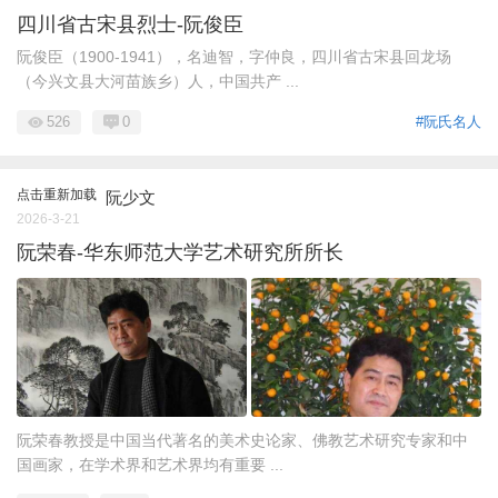
四川省古宋县烈士-阮俊臣
阮俊臣（1900-1941），名迪智，字仲良，四川省古宋县回龙场
（今兴文县大河苗族乡）人，中国共产 ...
526
0
#阮氏名人
点击重新加载
阮少文
2026-3-21
阮荣春-华东师范大学艺术研究所所长
阮荣春教授是中国当代著名的美术史论家、佛教艺术研究专家和中
国画家，在学术界和艺术界均有重要 ...