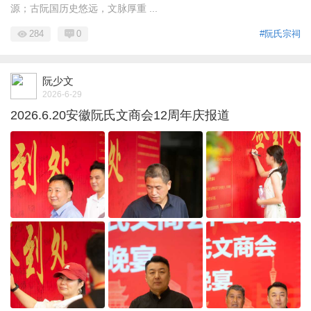
源；古阮国历史悠远，文脉厚重 ...
284
0
#阮氏宗祠
阮少文
2026-6-29
2026.6.20安徽阮氏文商会12周年庆报道