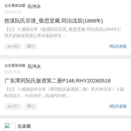
点击重新加载
阮鸿永
2026-5-29
慈溪阮氏宗谱_敬思堂藏.同治戊辰(1868年)
【注】 1.感谢分享《慈溪阮氏宗谱_敬思堂藏.同治戊辰(1868年)》
照片的旅居美国心系华厦的维空 ...
492
0
#阮氏谱碟
点击重新加载
阮鸿永
2026-5-18
广东潭冈阮氏族谱第二册P146.RHY20260518
【注】 1.感谢提供分享《潭冈阮氏族谱第二册》照片的宗亲！ 2.因
时间过久，今日抽空，转成PDF档 ...
607
1
#阮氏谱碟
阮家麟