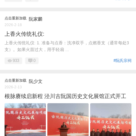
点击重新加载
阮家麟
2026-2-18
上香火传统礼仪:
上香火传统礼仪: 1. 准备与点香：洗净双手，点燃香支（通常每处3
支）。如果火苗过大，用手轻扇 ...
933
0
#阮氏宗祠
点击重新加载
阮少文
2026-2-13
根脉赓续启新程 泾川古阮国历史文化展馆正式开工