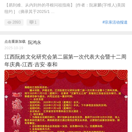
【易到难、从内到外的寻根问祖指南】 [作者：阮家麟(字维人)美国
纽约 ] （摘录其于2025/1 ...
2893
1
#宗亲活动报道
点击重新加载
阮鸿永
2025-10-19
江西阮姓文化研究会第二届第一次代表大会暨十二周
年庆典-江西·吉安·泰和