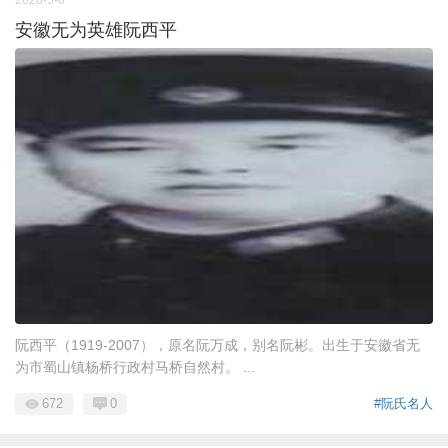
安徽无为英雄阮西平
阮西平（1919-2007），原名阮万成，别名阮彬。出生于安徽省无
为市蜀山镇杨桥行政村马桥自然村。 ...
672
0
#阮氏名人