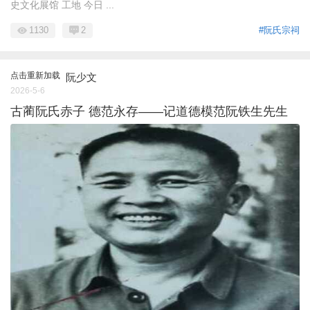
史文化展馆 工地 今日 ...
1130
2
#阮氏宗祠
点击重新加载
阮少文
2026-5-6
古蔺阮氏赤子 德范永存——记道德模范阮铁生先生