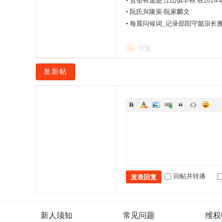
•
贤圣有遗迹 江山俱早秋 在20
•
阮氏兴隆策-阮家麟文
•
每晨问候词_记录邵阳守懿宗长雅
网
回复
发新帖
回帖并转播
发表回复
新人须知
常见问题
维权