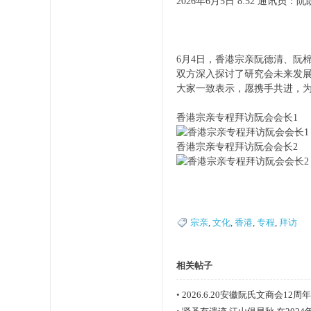
2026年6月5日 8:52 通讯员：
6月4日，香港宗亲阮德清、阮
双方深入探讨了研究会未来发
宗
大家一致表示，愿携手共进，
香港宗亲专程拜访阮会会长1
香港宗亲专程拜访阮会会长2
亲
宗亲
,
文化
,
香港
,
专程
,
拜访
相关帖子
•
2026.6.20安徽阮氏文商会12周