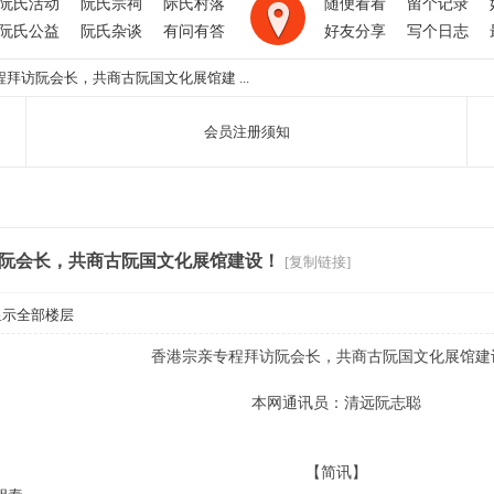
阮氏活动
阮氏宗祠
际氏村落
随便看看
留个记录
阮氏公益
阮氏杂谈
有问有答
好友分享
写个日志
拜访阮会长，共商古阮国文化展馆建 ...
会员注册须知
阮会长，共商古阮国文化展馆建设！
[复制链接]
显示全部楼层
香港宗亲专程拜访阮会长，共商古阮国文化展馆建
本网通讯员：清远阮志聪
【简讯】