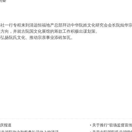
阮朗秦
棉社一行专程来到清远恒福地产总部拜访中华阮姓文化研究会会长阮灿华
展方向，并就古阮国文化展馆的筹款工作积极出谋划策。
为弘扬阮氏文化、推动宗亲事业添砖加瓦。
年庆报道
•
关于推行“驻场监督宣