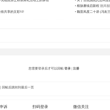
24年先祖阮弥之秋祭典礼活动上的讲话
•
关于古阮国阮氏总祠堂
•
根脉赓续启新程 泾川
俗共享的文彩VI!
•
魏晋风度二十讲 (冯友兰 李
您需要登录后才可以回帖
登录
|
注册
回帖后跳转到最后一页
申诉
扫码登录
微信关注