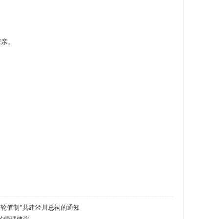
宗亲。
传轮值制”共建泾川总祠的通知