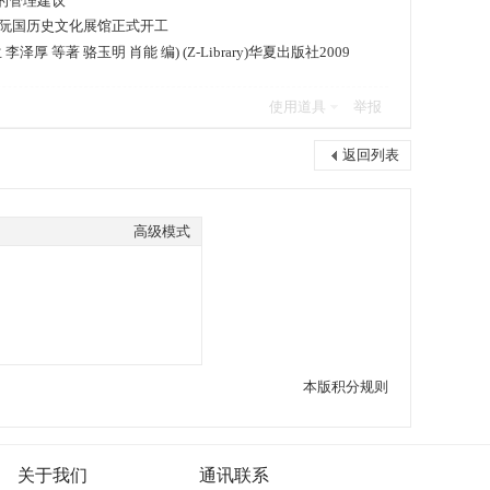
的管理建议
古阮国历史文化展馆正式开工
泽厚 等著 骆玉明 肖能 编) (Z-Library)华夏出版社2009
使用道具
举报
返回列表
高级模式
本版积分规则
关于我们
通讯联系