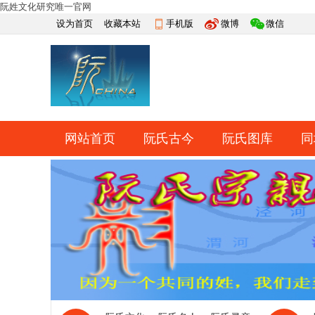
阮姓文化研究唯一官网
设为首页
收藏本站
手机版
微博
微信
网站首页
阮氏古今
阮氏图库
同
快捷导航
帮助
网上祭祀
排行榜
导读