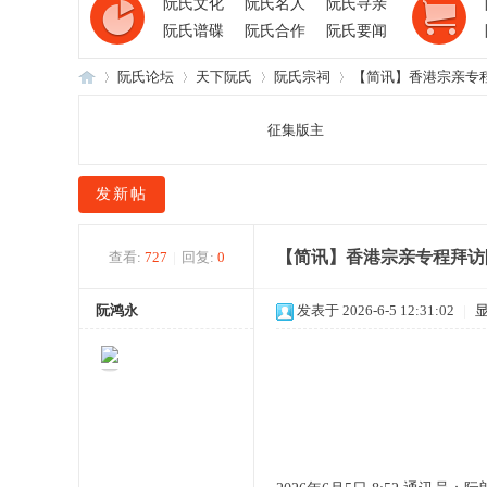
阮氏文化
阮氏名人
阮氏寻亲
阮氏谱碟
阮氏合作
阮氏要闻
阮氏论坛
天下阮氏
阮氏宗祠
【简讯】香港宗亲专程
征集版主
阮
»
›
›
›
发新帖
【简讯】香港宗亲专程拜访
查看:
727
|
回复:
0
阮鸿永
发表于 2026-6-5 12:31:02
|
氏