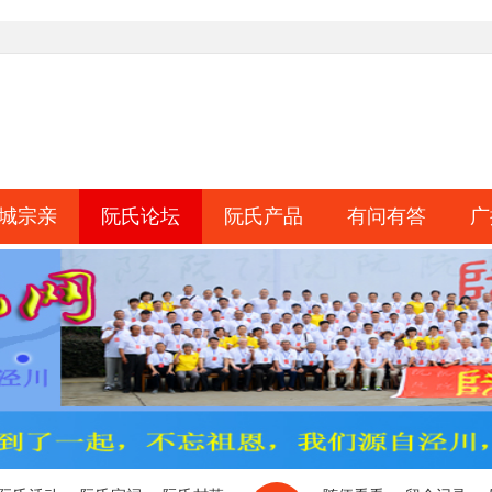
城宗亲
阮氏论坛
阮氏产品
有问有答
广
淘帖
日志
相册
分享
记录