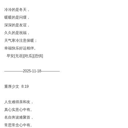
冷冷的是冬天，
暖暖的是问缓，
深深的是友谊，
久久的是祝福，
天气寒冷注意保暖；
幸福快乐好运相伴。
早安[无语][吃瓜][恐惧]
—————2025-11-18—————
重厚少文 8:19
人生难得亲和友，
真心实意心中有。
名自奔波难聚首，
常思常念心中有。