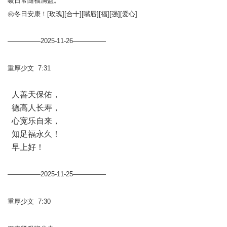
暖日常随福满盈。
㊗冬日安康！[玫瑰][合十][嘴唇][福][强][爱心]
—————2025-11-26—————
重厚少文 7:31
人善天保佑，
德高人长寿，
心宽乐自来，
知足福永久！
早上好！
—————2025-11-25—————
重厚少文 7:30