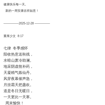
健康快乐每一天。
新的一周安康吉祥如意！
—————2025-12-28 —————
重厚少文 8:17
七律 冬季感怀
阳收热意送秋残，
水暗山萧冷助澜。
地采阴虚熬补药，
天凝精气炼仙丹。
风穿夜幕催声急，
月挂霜天把盏欢。
道是冬日无暖日，
一天更比一天寒。
周末愉快！