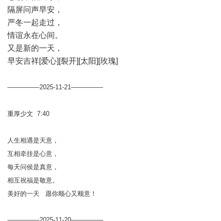
隔屏问声早安，
严冬一起走过，
情谊永在心间。
又是新的一天，
早安吉祥[爱心][裂开][太阳][玫瑰]
—————2025-11-21—————
重厚少文 7:40
人生相遇是天意，
互相牵挂是心意，
每天问侯是真意，
相互祝福是敬意。
美好的一天 愿你顺心又顺意！
—————2025-11-20—————