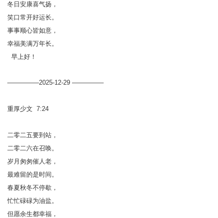
冬日安康喜气扬，
笑口常开好运长。
事事顺心皆如意，
幸福美满万年长。
早上好！
—————2025-12-29 —————
重厚少文 7:24
二零二五要到站，
二零二六在召唤。
岁月匆匆催人老，
最难留的是时间。
春夏秋冬不停歇，
忙忙碌碌为油盐。
但愿余生都幸福，