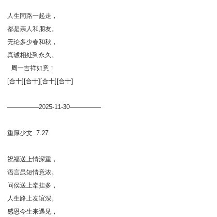
人生同路一起走，
都是亲人和朋友。
无论多少春和秋，
真诚相处到永久。
周一吉祥如意！
[合十][合十][合十][合十]
—————2025-11-30—————
重厚少文 7:27
祝福送上情深重，
语言虽短情意浓。
问侯送上牵挂多，
人生路上友谊深。
感恩今生来遇见，