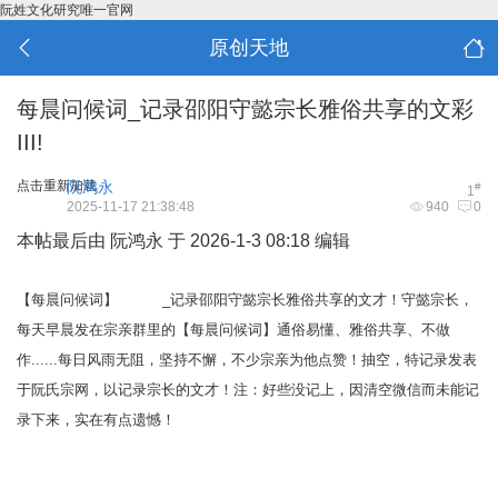
阮姓文化研究唯一官网
原创天地
每晨问候词_记录邵阳守懿宗长雅俗共享的文彩
III!
点击重新加载
阮鸿永
#
1
2025-11-17 21:38:48
940
0
本帖最后由 阮鸿永 于 2026-1-3 08:18 编辑
【每晨问候词】 _记录邵阳守懿宗长雅俗共享的文才！守懿宗长，
每天早晨发在宗亲群里的【每晨问候词】通俗易懂、雅俗共享、不做
作......每日风雨无阻，坚持不懈，不少宗亲为他点赞！抽空，特记录发表
于阮氏宗网，以记录宗长的文才！注：好些没记上，因清空微信而未能记
录下来，实在有点遗憾！