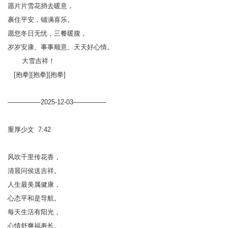
愿片片雪花捎去暖意，
裹住平安，铺满喜乐。
愿您冬日无忧，三餐暖腹，
岁岁安康、事事顺意、天天好心情。
大雪吉祥！
[抱拳][抱拳][抱拳]
—————2025-12-03—————
重厚少文 7:42
风吹千里传花香，
清晨问侯送吉祥。
人生最美属健康，
心态平和是导航。
每天生活有阳光，
心情舒爽福寿长。