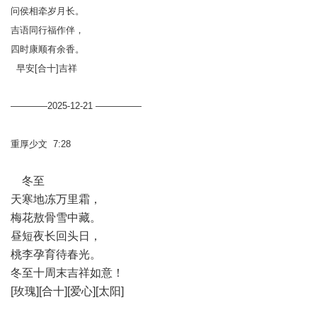
问侯相牵岁月长。
吉语同行福作伴，
四时康顺有余香。
早安[合十]吉祥
————2025-12-21 —————
重厚少文 7:28
冬至
天寒地冻万里霜，
梅花敖骨雪中藏。
昼短夜长回头日，
桃李孕育待春光。
冬至十周末吉祥如意！
[玫瑰][合十][爱心][太阳]