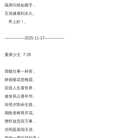
隔屏问侯如握手，
互祝健康到永久。
早上好！。
—————2025-11-17—————
重厚少文 7:28
我敬往事一杯茶，
静观菊花赏晚霞。
回首人生看世界，
难舍风云逐年华。
珍惜夕阳余生路，
期盼老树再开花。
襟怀放宽容万事，
光明磊落闯天涯。
新的一周吉祥如意！