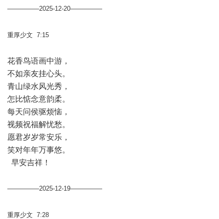
—————2025-12-20—————
重厚少文 7:15
花香鸟语画中游，
不如亲友挂心头。
青山绿水风光秀，
怎比惦念意韵柔。
每天问侯驱烦恼，
视频祝福解忧愁。
愿君岁岁常安乐，
笑对年年万事悠。
早安吉祥！
—————2025-12-19—————
重厚少文 7:28