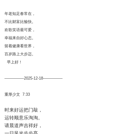
年老知足春常在，
不比财富比愉快。
欢歌笑语最可爱，
幸福来自好心态。
留着健康看世界，
百岁路上大步迈。
早上好！
—————2025-12-18—————
重厚少文 7:33
时来好运把门敲，
运转顺意乐淘淘。
请晨道声吉祥好，
一日风光步步髙。