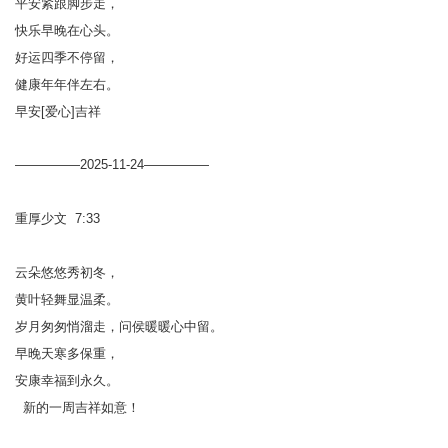
平安紧跟脚步走，
快乐早晚在心头。
好运四季不停留，
健康年年伴左右。
早安[爱心]吉祥
—————2025-11-24—————
重厚少文 7:33
云朵悠悠秀初冬，
黄叶轻舞显温柔。
岁月匆匆悄溜走，问侯暖暖心中留。
早晚天寒多保重，
安康幸福到永久。
新的一周吉祥如意！