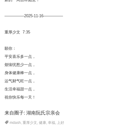
—————2025-11-16—————
重厚少文 7:35
願你：
平安喜乐多一点，
烦恼忧愁少一点，
身体健康棒一点，
运气财气旺一点，
生活幸福甜一点，
祝你快乐每一天！
来自圈子:
湖南阮氏宗亲会
mdash
,
重厚少文
,
健康
,
幸福
,
上好