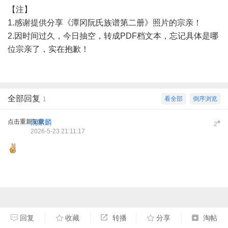
【注】
1.感谢提供分享《潭冈阮氏族谱第二册》照片的宗亲！
2.因时间过久，今日抽空，转成PDF档文本，忘记具体是哪
位宗亲了，实在抱歉！
全部回复
看全部
倒序浏览
1
点击重新加载
阮家麟
#
2
2026-5-23 21:11:17
回复
收藏
转播
分享
淘帖