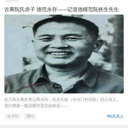
2026-5-6
古蔺阮氏赤子 德范永存——记道德模范阮铁生先生
在川南古蔺的青山秀水间，在永乐镇（今河口村四组）的土地上，
曾闪耀着一颗温暖而坚定的星辰— ...
833
0
#阮氏名人