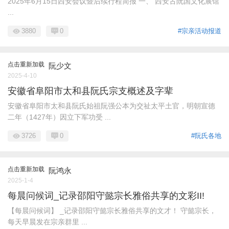
2025年6月15日西安会议暨后续行程简报 一、 西安古阮国文化展馆
...
3880
0
#宗亲活动报道
点击重新加载
阮少文
2025-4-10
安徽省阜阳市太和县阮氏宗支概述及字辈
安徽省阜阳市太和县阮氏始祖阮强公本为交祉太平土官，明朝宣德
二年（1427年）因立下军功受 ...
3726
0
#阮氏各地
点击重新加载
阮鸿永
2025-1-4
每晨问候词_记录邵阳守懿宗长雅俗共享的文彩II!
【每晨问候词】 _记录邵阳守懿宗长雅俗共享的文才！ 守懿宗长，
每天早晨发在宗亲群里 ...