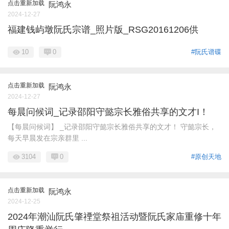
点击重新加载
阮鸿永
2024-12-27
福建钱屿墩阮氏宗谱_照片版_RSG20161206供
10
0
#阮氏谱碟
点击重新加载
阮鸿永
2024-12-27
每晨问候词_记录邵阳守懿宗长雅俗共享的文才I！
【每晨问候词】 _记录邵阳守懿宗长雅俗共享的文才！ 守懿宗长，
每天早晨发在宗亲群里 ...
3104
0
#原创天地
点击重新加载
阮鸿永
2024-12-25
2024年潮汕阮氏肇禋堂祭祖活动暨阮氏家庙重修十年