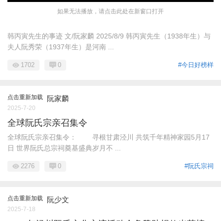
如果无法播放，请点击此处在新窗口打开
韩丙寅先生的事迹 文/阮家麟 2025/8/9 韩丙寅先生（1938年生）与
夫人阮秀荣（1937年生）是河南 ...
1702
0
#今日好榜样
点击重新加载
阮家麟
2025-7-20
全球阮氏宗亲召集令
全球阮氏宗亲召集令： 寻根甘肃泾川 共筑千年精神家园5月17
日 世界阮氏总宗祠奠基盛典岁月不 ...
2276
0
#阮氏宗祠
点击重新加载
阮少文
2025-7-18