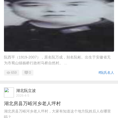
阮西平（1919-2007），原名阮万成，别名阮彬。出生于安徽省无
为市蜀山镇杨桥行政村马桥自然村。 ...
659
0
#阮氏名人
湖北阮立波
2026-4-5
湖北房县万峪河乡老人坪村
湖北房县万峪河乡老人坪村，大家有知道这个地方阮姓后人在哪里
吗？ ...