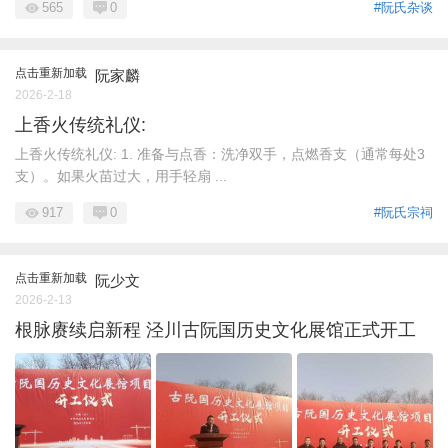
565
0
#阮氏杂谈
点击重新加载
阮家麟
2026-2-18
上香火传统礼仪:
上香火传统礼仪: 1. 准备与点香：洗净双手，点燃香支（通常每处3
支）。如果火苗过大，用手轻扇 ...
917
0
#阮氏宗祠
点击重新加载
阮少文
2026-2-13
根脉赓续启新程 泾川古阮国历史文化展馆正式开工