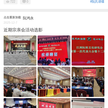
722
0
#阮氏谱碟
点击重新加载
阮鸿永
2025-12-7
近期宗亲会活动选影