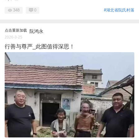
348
0
#湖北省阮氏村落
点击重新加载
阮鸿永
2026-3-25
行善与尊严_此图值得深思！