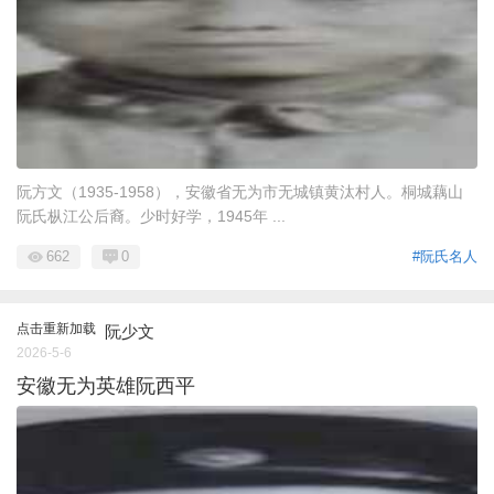
阮方文（1935-1958），安徽省无为市无城镇黄汰村人。桐城藕山
阮氏枞江公后裔。少时好学，1945年 ...
662
0
#阮氏名人
点击重新加载
阮少文
2026-5-6
安徽无为英雄阮西平