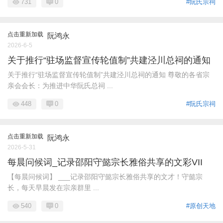
731
0
#阮氏宗祠
点击重新加载
阮鸿永
2026-6-5
关于推行“驻场监督宣传轮值制”共建泾川总祠的通知
关于推行“驻场监督宣传轮值制”共建泾川总祠的通知 尊敬的各省宗
亲会会长：为推进中华阮氏总祠 ...
448
0
#阮氏宗祠
点击重新加载
阮鸿永
2026-5-31
每晨问候词_记录邵阳守懿宗长雅俗共享的文彩VII
【每晨问候词】 ___记录邵阳守懿宗长雅俗共享的文才！守懿宗
长，每天早晨发在宗亲群里 ...
540
0
#原创天地