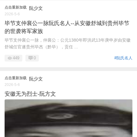
点击重新加载
阮少文
2026-5-6
毕节支仲襄公一脉阮氏名人--从安徽舒城到贵州毕节
的世袭将军家族
毕节支仲襄公一脉，仲襄公：公元1380年即洪武13年庚申岁由安徽
舒城任官遂贵州毕杰（黔毕），贡任 ...
449
0
#阮氏名人
点击重新加载
阮少文
2026-5-6
安徽无为烈士-阮方文