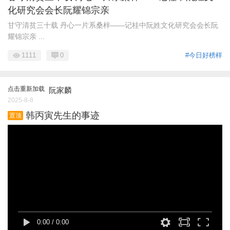
化研究会会长阮耀锦宗亲
甘守清贫三十载 丹心一片系桑梓——记桂中阮姓文化研究会会长阮
耀锦宗亲 ...
1111
0
#今日好榜样
点击重新加载
阮家麟
2025-8-8
韩丙寅先生的事迹
置顶
0:00
/
0:00