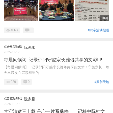
10图
4063
0
#宗亲活动报道
点击重新加载
阮鸿永
2025-11-17
每晨问候词_记录邵阳守懿宗长雅俗共享的文彩III!
【每晨问候词】 _记录邵阳守懿宗长雅俗共享的文才！守懿宗长，每
天早晨发在宗亲群里的 ...
929
0
#原创天地
点击重新加载
阮家麟
2025-10-27
甘守清贫三十载 丹心一片系桑梓——记桂中阮姓文