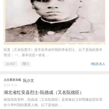
阮复（又名阮楚才）是辛亥革命时期的革命烈士。以下是他的基本
情况： 一、基本信息 • 姓名 ...
847
0
#阮氏名人
点击重新加载
阮少文
2026-3-21
湖北省红安县烈士-阮德成（又名阮德臣）
根据现有资料，阮德成（又名阮德臣）是黄麻起义和鄂豫皖苏区革
命斗争时期的重要人物。以下是他的 ...