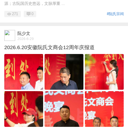
源；古阮国历史悠远，文脉厚重 ...
271
0
#阮氏宗祠
阮少文
2026-6-29
2026.6.20安徽阮氏文商会12周年庆报道