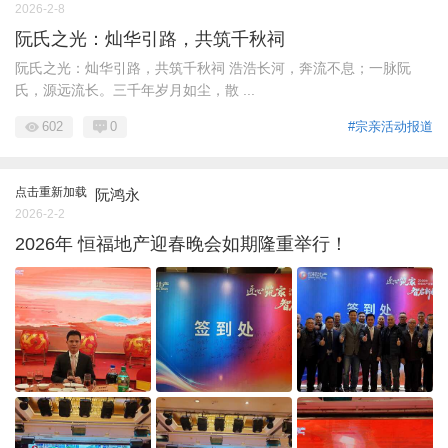
2026-2-8
阮氏之光：灿华引路，共筑千秋祠
阮氏之光：灿华引路，共筑千秋祠 浩浩长河，奔流不息；一脉阮
氏，源远流长。三千年岁月如尘，散 ...
602
0
#宗亲活动报道
点击重新加载
阮鸿永
2026-2-2
2026年 恒福地产迎春晚会如期隆重举行！