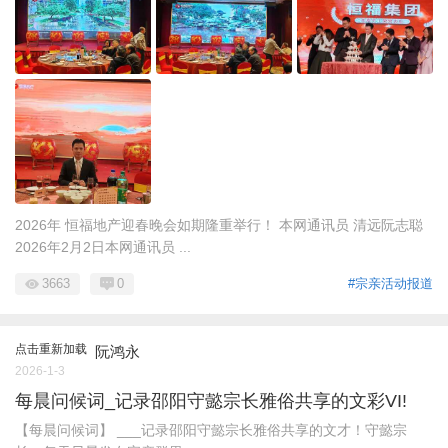
2026年 恒福地产迎春晚会如期隆重举行！ 本网通讯员 清远阮志聪
2026年2月2日本网通讯员 ...
3663
0
#宗亲活动报道
点击重新加载
阮鸿永
2026-1-3
每晨问候词_记录邵阳守懿宗长雅俗共享的文彩VI!
【每晨问候词】 ___记录邵阳守懿宗长雅俗共享的文才！守懿宗