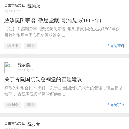
点击重新加载
阮鸿永
2026-5-29
慈溪阮氏宗谱_敬思堂藏.同治戊辰(1868年)
【注】 1.感谢分享《慈溪阮氏宗谱_敬思堂藏.同治戊辰(1868年)》
照片的旅居美国心系华厦的维空 ...
479
0
#阮氏谱碟
阮家麟
2026-5-11
关于古阮国阮氏总祠堂的管理建议
尊敬的灿华会长： 您好！关于古阮国阮氏总祠堂的管理，谨呈管见
如下： 古阮国阮氏总祠堂所供奉 ...
553
0
#阮氏宗祠
点击重新加载
阮少文