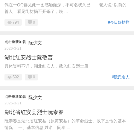
偶在一QQ群见此一图感触颇深，不可名状久已...... 老人说: 以前的
善人，看见街坊揭不开锅了，晚 ...
794
0
#今日好榜样
点击重新加载
阮少文
2026-3-21
湖北红安烈士阮敬普
具体资料不详，湖北红安人，载入红安烈士册
592
0
#阮氏名人
点击重新加载
阮少文
2026-3-21
湖北省红安县烈士阮泰春
阮泰春是湖北省红安县（原黄安县）的革命烈士。以下是他的基本
情况： 一、基本信息 姓名：阮泰 ...