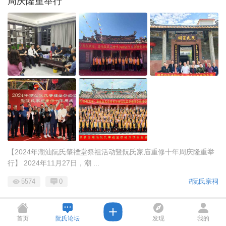
周庆隆重举行
【2024年潮汕阮氏肇禋堂祭祖活动暨阮氏家庙重修十年周庆隆重举
行】 2024年11月27日，潮 ...
5574
0
#阮氏宗祠
点击重新加载
阮鸿永
首页
阮氏论坛
发现
我的
2024-12-25