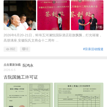
67图
2026年6月20-21日，蚌埠五河澜悦国际酒店彩旗飘飘，灯光璀璨，
高朋满座,安徽阮氏文商会十二周年 ...
892
0
#宗亲活动报道
点击重新加载
阮鸿永
2026-6-5
古阮国施工许可证