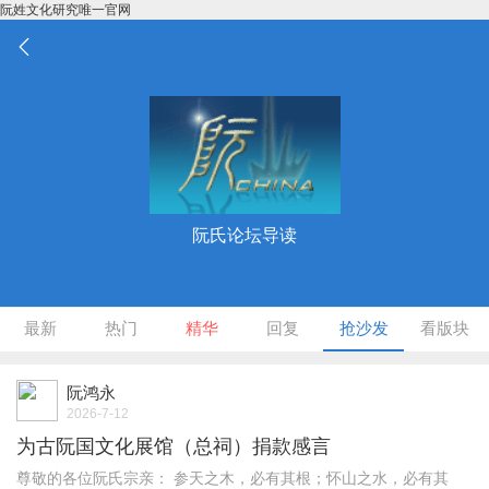
阮姓文化研究唯一官网
阮氏论坛导读
最新
热门
精华
回复
抢沙发
看版块
阮鸿永
2026-7-12
为古阮国文化展馆（总祠）捐款感言
尊敬的各位阮氏宗亲： 参天之木，必有其根；怀山之水，必有其