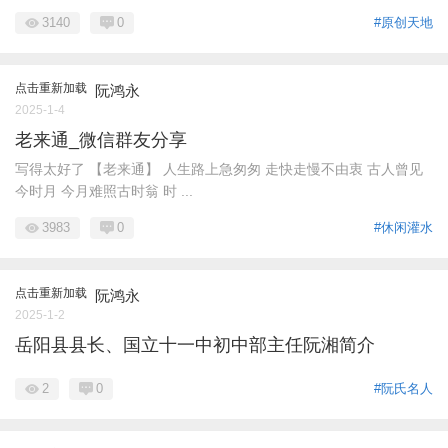
3140
0
#原创天地
点击重新加载
阮鸿永
2025-1-4
老来通_微信群友分享
写得太好了 【老来通】 人生路上急匆匆 走快走慢不由衷 古人曾见
今时月 今月难照古时翁 时 ...
3983
0
#休闲灌水
点击重新加载
阮鸿永
2025-1-2
岳阳县县长、国立十一中初中部主任阮湘简介
2
0
#阮氏名人