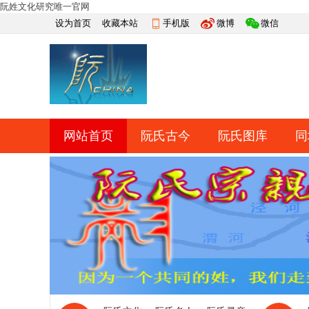
阮姓文化研究唯一官网
设为首页
收藏本站
手机版
微博
微信
网站首页
阮氏古今
阮氏图库
同
快捷导航
帮助
网上祭祀
排行榜
导读