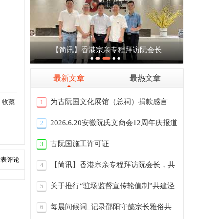
【简讯】香港宗亲专程拜访阮会长
最新文章
最热文章
为古阮国文化展馆（总祠）捐款感言
收藏
1
2026.6.20安徽阮氏文商会12周年庆报道
2
古阮国施工许可证
3
发表评论
【简讯】香港宗亲专程拜访阮会长，共
4
商古阮
关于推行“驻场监督宣传轮值制”共建泾
5
川总
每晨问候词_记录邵阳守懿宗长雅俗共
6