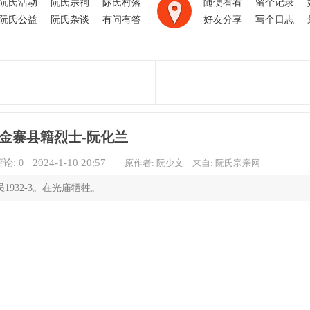
阮氏活动
阮氏宗祠
际氏村落
随便看看
留个记录
阮氏公益
阮氏杂谈
有问有答
好友分享
写个日志
金寨县籍烈士-阮化兰
2024-1-10 20:57
论: 0
|
原作者: 阮少文
|
来自: 阮氏宗亲网
1932-3。在光庙牺牲。