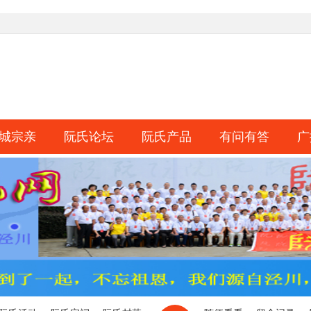
城宗亲
阮氏论坛
阮氏产品
有问有答
广
淘帖
日志
相册
分享
记录