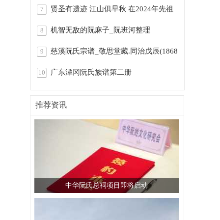
享的文
贤圣有遗迹 江山俱早秋 在2024年先祖
7
阮弥之
机智无敌的阮麻子_阮班河整理
8
慈溪阮氏宗谱_敬思堂藏.同治戊辰(1868
9
年)
广东潭冈阮氏族谱第二册
10
P146.RHY20260518
推荐资讯
中华阮氏总祠项目即将启动