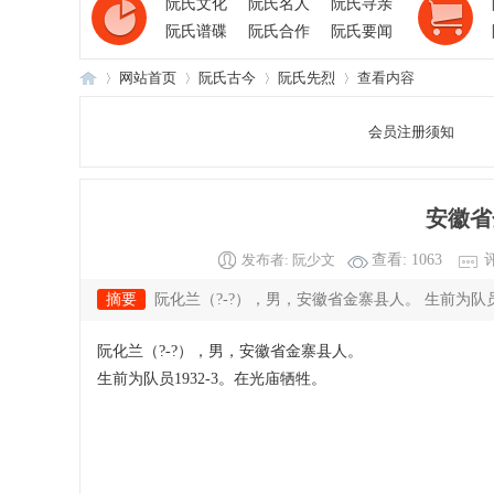
阮氏文化
阮氏名人
阮氏寻亲
阮氏谱碟
阮氏合作
阮氏要闻
网站首页
阮氏古今
阮氏先烈
查看内容
会员注册须知
阮
›
›
›
›
安徽省
发布者:
阮少文
查看:
1063
评
摘要
阮化兰（?-?），男，安徽省金寨县人。 生前为队员
阮化兰（?-?），男，安徽省金寨县人。
生前为队员1932-3。在光庙牺牲。
氏