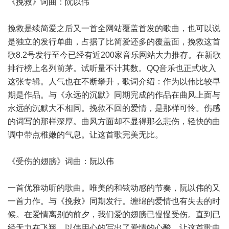
《挽救》词曲：阮以伟
挽救是续简爱之后又一首全网站覆盖首发的歌曲，也可以说
是独立的发行单曲，占据了比简爱还多的覆盖面，挽救这首
歌8.2号发行至今已经有近200家音乐网站大力推存。在新歌
排行榜上名列前茅。试听量不计其数。QQ音乐也正式收入
这张专辑。人气也在不断攀升，歌词介绍：作为以伟比较早
期是作品。与《永远的沉默》同期完成的作品在曲风上面与
永远的沉默大不相同。挽救不回的爱情，是那样可怜。伤感
的词写的那样深厚。曲风方面却不显得那么悲伤，轻快的曲
调中带点稚嫩的气息。让这首歌完美无比。
《受伤的翅膀》词曲：阮以伟
一首优雅动听的歌曲。唯美的和铉动感的节奏，阮以伟的又
一首力作。与《挽救》同期发行。缠绵的爱情也有失去的时
候。在爱情离别的前夕，我们爱的翅膀已慢慢受伤。直到已
经无力在飞翔，以伟用心的写出了爱情的心酸，让这首歌曲