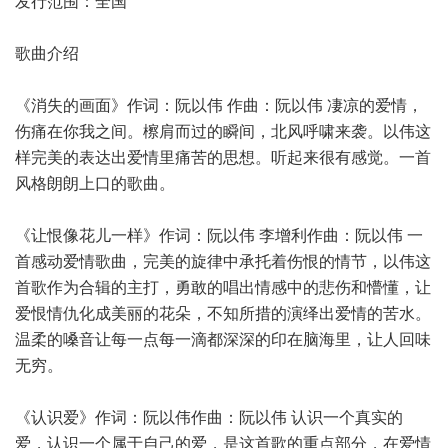
发行范围：全国
歌曲介绍
《消失的画面》作词：阮以伟 作曲：阮以伟 凄凉的爱情，
伤痛在你我之间。檫肩而过的瞬间，北风呼啸来袭。以伟这
样完美的表达出爱情里痛苦的思想。听起来很有感觉。一首
风格朗朗上口的歌曲。
《让恨像花儿一样》作词：阮以伟 李增利作曲：阮以伟 一
首感动爱情歌曲，完美的旋律中承托着伤恨的情节，以伟这
首歌作为合辑的主打，勇敢的唱出情感中的悲伤和懵懂，让
爱恨情仇化成美丽的花朵，不知所措的演绎出爱情的苦水。
温柔的嗓音让每一点每一滴都深深的印在脑海里，让人回味
无穷。
《认识爱》作词：阮以伟作曲：阮以伟 认识一个真实的
爱，认识一个属于自己的爱，是这首歌的重点部分，在爱情