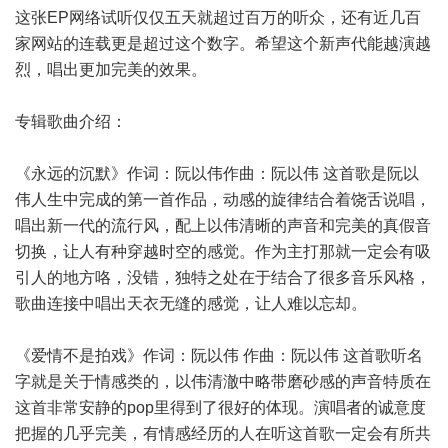
这张EP网络试听仅仅五天就超过百万的听众，还有近几百
家网站的连载更是超过这个数字。希望这个新声代能越演越
烈，唱出更加完美的效果。
专辑歌曲介绍：
《永远的沉默》作词：阮以伟作曲：阮以伟 这首歌是阮以
伟人生中完成的第一首作品，动感的旋律结合着饶舌说唱，
唱出新一代的流行风，配上以伟清晰的声音和完美的真假音
切换，让人有种穿越时空的感觉。作为主打那就一定会有吸
引人的地方咯，没错，独特之处在于结合了很多音乐风格，
歌曲连接中唱出天衣无缝的感觉，让人难以忘却。
《爱情不是拍戏》作词：阮以伟 作曲：阮以伟 这首歌听名
字就是关于情感类的，以伟清澈中略带磨砂感的声音特质在
这首非常安静的pop里得到了很好的体现。演唱者的诚意度
把握的几乎完美，有情感经历的人在听这首歌一定会有所共