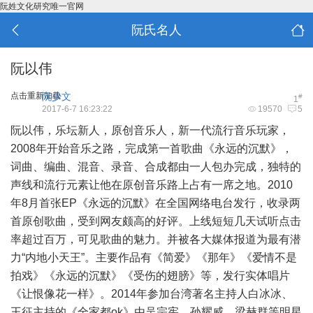
阮姓文化研究唯一官网
阮氏名人
阮以伟
点击重新加载
阮少文
#
1
2017-6-7 16:23:22
19570
5
阮以伟，乐坛新人，原创音乐人，新一代流行音乐玩家，
2008年开始音乐之路，完成第一首歌曲《永远的沉默》，
词曲、编曲、混音、录音、合成都由一人包办完成，独特的
声线和流行元素让他在原创音乐路上占有一席之地。2010
年8月首张EP《永远的沉默》在全国网络电台发行，收录两
首原创歌曲，受到网友颇高的好评。上线短短几天试听点击
率超过百万，可见歌曲的魅力。并被各大媒体报道为最有潜
力“内地小天王”。主要作品有《简爱》《那年》《爱情不是
拍戏》《永远的沉默》《受伤的翅膀》等，发行实体唱片
《让恨像花一样》。2014年参加台湾著名主持人白冰冰、
王征主持的《全家都ok》由吴宗宪、孙耀威、梁赫群等明星