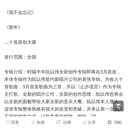
《我不会忘记》
《那年》
....十首原创大碟
发行范围：全国
专辑介绍：时隔半年阮以伟全新创作专辑即将在3月首发，
本张专辑作为阮以伟签约新唱片公司的首张专辑。共收入十
首歌曲，3月首发歌曲为三首，并以《止步谎言》作为专辑
主打歌。全新的唱片公司，全新的创作思维，阮以伟也将会
以全新的面貌带给大家全新的音乐大餐。阮以伟本人透入，
这张专辑整体风格有很大的改变和突破，并承认第一次加入
不同的编曲方式。让歌曲更加精致，耐听。[2]
回复
收藏
转播
分享
淘帖