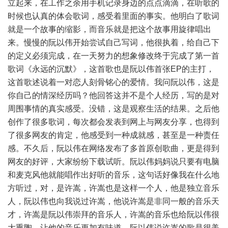
立起来，在工作之余用手机记录身边的点点滴滴，在听歌的
时候也认真的体会歌词，感受着里面的事实。他明白了歌词
就是一个故事的缩影，而音乐就是把这个故事用旋律唱出
来。慢慢的阮以伟开始尝试自己写词，他很执着，给自己下
的定义必须完成，在一天努力的想象修改终于完成了第一首
歌词《永远的沉默》，这首歌也是阮以伟首张EP的主打，
这首歌述说着一对恋人刻骨铭心的爱情。我问阮以伟，这是
你自己的情深经历吗？他回答这并不是个人经历，写的是对
周围事情的真实感受。没错，这是观察生活的结果。之后他
创作了很多歌词，每次都会发表到网上与网友分享，也得到
了很多网友的肯定，他感受到一种成就感，甚至是一种责任
感。不久后，阮以伟在网络发布了多首原创歌曲，更是得到
网友的好评，大家纷纷下载试听。阮以伟妈妈说只要有电脑
和麦克风他就能唱作出好听的音乐，这句话好像我在什么地
方听过，对，是许嵩，许嵩也是这样一个人，他是独立音乐
人，阮以伟也向我说过许嵩，他说许嵩是非同一般的音乐天
才，许嵩是阮以伟崇拜的音乐人，许嵩的音乐也给阮以伟很
大熏陶，让他的音乐更加有味道，阮以伟说许嵩的歌是很美