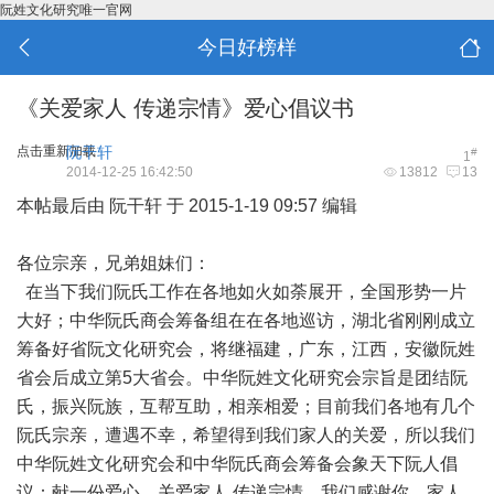
阮姓文化研究唯一官网
今日好榜样
《关爱家人 传递宗情》爱心倡议书
点击重新加载
阮干轩
#
1
2014-12-25 16:42:50
13812
13
本帖最后由 阮干轩 于 2015-1-19 09:57 编辑
各位宗亲，兄弟姐妹们：
在当下我们阮氏工作在各地如火如荼展开，全国形势一片
大好；中华阮氏商会筹备组在在各地巡访，湖北省刚刚成立
筹备好省阮文化研究会，将继福建，广东，江西，安徽阮姓
省会后成立第5大省会。中华阮姓文化研究会宗旨是团结阮
氏，振兴阮族，互帮互助，相亲相爱；目前我们各地有几个
阮氏宗亲，遭遇不幸，希望得到我们家人的关爱，所以我们
中华阮姓文化研究会和中华阮氏商会筹备会象天下阮人倡
议：献一份爱心，关爱家人 传递宗情。我们感谢你，家人