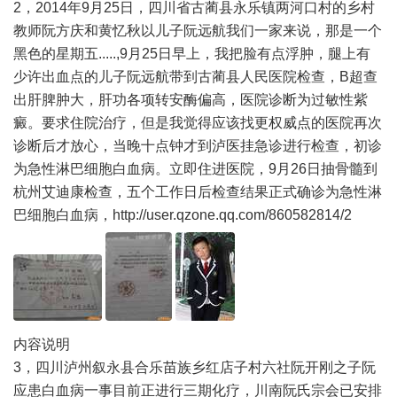
2，2014年9月25日，四川省古蔺县永乐镇两河口村的乡村
教师阮方庆和黄忆秋以儿子阮远航我们一家来说，那是一个
黑色的星期五.....,9月25日早上，我把脸有点浮肿，腿上有
少许出血点的儿子阮远航带到古蔺县人民医院检查，B超查
出肝脾肿大，肝功各项转安酶偏高，医院诊断为过敏性紫
癜。要求住院治疗，但是我觉得应该找更权威点的医院再次
诊断后才放心，当晚十点钟才到泸医挂急诊进行检查，初诊
为急性淋巴细胞白血病。立即住进医院，9月26日抽骨髓到
杭州艾迪康检查，五个工作日后检查结果正式确诊为急性淋
巴细胞白血病，
http://user.qzone.qq.com/860582814/2
内容说明
3，四川泸州叙永县合乐苗族乡红店子村六社阮开刚之子阮
应患白血病一事目前正进行三期化疗，川南阮氏宗会已安排