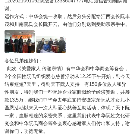
1202021091062阮战备13336047777电话短信告知确认谢
谢。
运作方式：中华会统一收取，然后分头分配给江西会长阮丰
茂和川南阮氏会长阮开云。由他们分别送到受助宗亲手中。
各位兄弟姐妹们：
此次《关爱家人 传递宗情》有中华会和中华商会筹备会，
2个全国性阮氏组织爱心慈善活动从12.25下午开始，到今天
结束短短7天里，得到天下阮人支持，有150多位族人和异
性朋友，特别我们一些阮姓企业家慷慨给予经济赞助，共筹
款13.5万，继我们中华会去年底支持安徽宗亲阮从才女儿小
圣恩活动以来又一次大型爱心慈善互助活动，体现了天下阮
一家，血脉相连的亲密关系，这里我们代表中华阮姓文化研
究会和中华阮氏商会筹备会衷心感谢家人们付出和支持，谢
谢你们，功德无量。