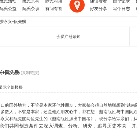
阮氏活动
阮氏宗祠
际氏村落
随便看看
留个记录
阮氏公益
阮氏杂谈
有问有答
好友分享
写个日志
姜永兴+阮先赐
会员注册须知
兴+阮先赐
[复制链接]
显示全部楼层
的国外地方，不管是本家还他姓朋友，大家都会很自然地联想到“越南阮
，多数人，不管是本家，还是他姓朋友心中，都在想：越南阮姓与中国阮
兴和阮先赐两位先生的《越南阮姓源出中国考》。现分享给宗亲们，从中
亲们共同
创造条件去深入调查、分析、研究，追寻历史本真，并