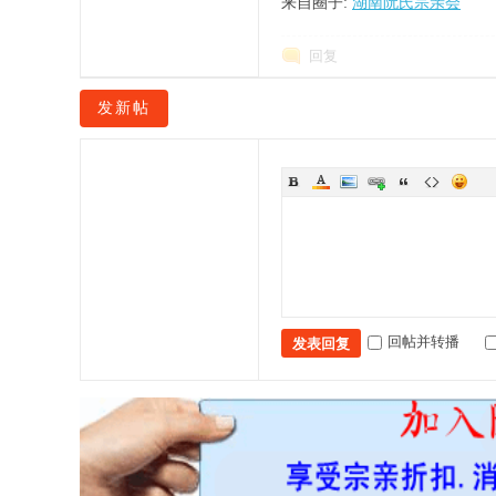
来自圈子:
湖南阮氏宗亲会
回复
网
发新帖
回帖并转播
发表回复