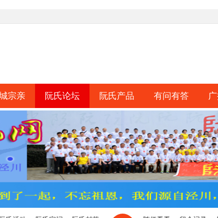
城宗亲
阮氏论坛
阮氏产品
有问有答
广
淘帖
日志
相册
分享
记录