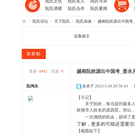
阮氏文化
阮氏名人
阮氏寻亲
阮氏谱碟
阮氏合作
阮氏要闻
阮氏论坛
天下阮氏
阮氏杂谈
越南阮姓源出中国考_
征集版主
阮
»
›
›
›
发新帖
越南阮姓源出中国考_姜永
查看:
4942
|
回复:
0
阮鸿永
发表于 2023-3-29 20:56:43
|
【引记】
关于阮姓，每当提到最多人口
氏
姓领导人姓名的原因罢。所以
一次偶然的机会，获得了姜永
了解，更多的可能还需要宗
【截图如下】