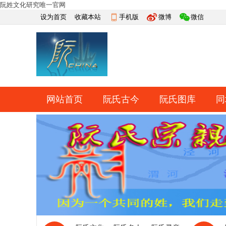
阮姓文化研究唯一官网
设为首页
收藏本站
手机版
微博
微信
网站首页
阮氏古今
阮氏图库
同
快捷导航
帮助
网上祭祀
排行榜
导读