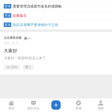
需要管理员或斑竹改名的请跟帖
置顶
征集版主
置顶
阮氏宗亲网严查传销分子公告
置顶
点击重新加载
米~
2011-11-3
大家好
大家好！有段时间没上来了
2696
1
首页
阮氏论坛
发现
我的