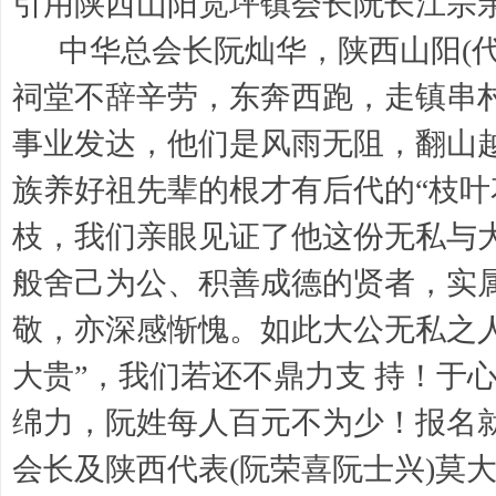
引用陕西山阳宽坪镇会长阮长江宗
中华总会长阮灿华，陕西山阳(代
祠堂不辞辛劳，东奔西跑，走镇串
事业发达，他们是风雨无阻，翻山
族养好祖先辈的根才有后代的“枝叶
枝，我们亲眼见证了他这份无私与
般舍己为公、积善成德的贤者，实属
敬，亦深感惭愧。如此大公无私之
大贵”，我们若还不鼎力支 持！于
绵力，阮姓每人百元不为少！报名
会长及陕西代表(阮荣喜阮士兴)莫