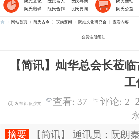
阮氏文化
阮氏名人
阮氏寻亲
阮氏活动
阮氏谱碟
阮氏合作
阮氏要闻
阮氏公益
网站首页
阮氏古今
宗族要闻
阮姓文化研究会
查看内容
会员注册须知
阮
›
›
›
›
›
【简讯】灿华总会长莅临
工
查看:
37
评论:
2
发布者:
阮少文
氏
摘要
【简讯】 通讯员：阮朗秦 2