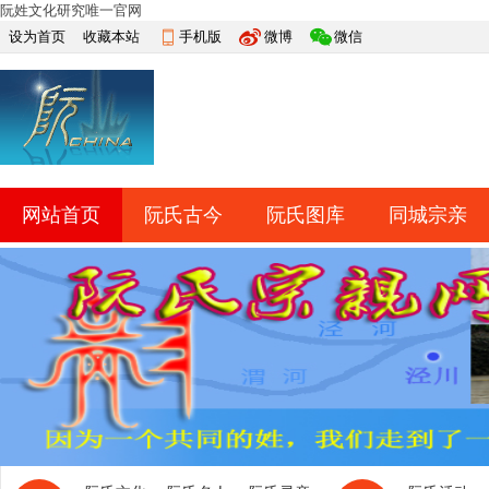
阮姓文化研究唯一官网
设为首页
收藏本站
手机版
微博
微信
网站首页
阮氏古今
阮氏图库
同城宗亲
快捷导航
帮助
网上祭祀
排行榜
导读
淘帖