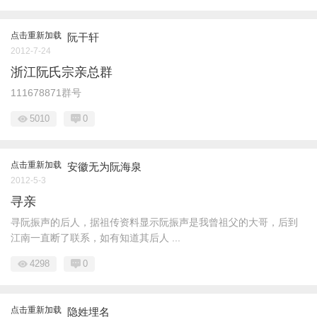
点击重新加载
阮干轩
2012-7-24
浙江阮氏宗亲总群
111678871群号
5010
0
点击重新加载
安徽无为阮海泉
2012-5-3
寻亲
寻阮振声的后人，据祖传资料显示阮振声是我曾祖父的大哥，后到
江南一直断了联系，如有知道其后人 ...
4298
0
点击重新加载
隐姓埋名