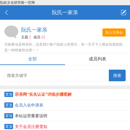
阮姓文化研究唯一官网
阮氏一家亲
阮氏一家亲
加入宗亲会
主题
2
成员
22
宗族事业是神圣的，这是我们每个阮姓人的责任，有一天天下人都会知道姓阮
是一种骄傲和光荣！！
全部
成员列表
宗亲网“实名认证”详细步骤图解
置顶
会员入会申请表
置顶
本站运营重要说明
置顶
关于会员注册需知
置顶