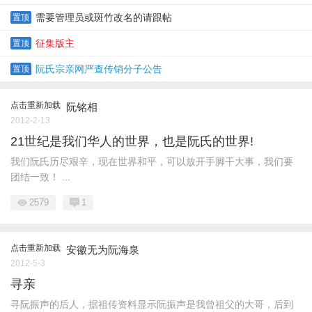
需要管理员或斑竹改名的请跟帖
置顶
征集版主
置顶
阮氏宗亲网严查传销分子公告
置顶
点击重新加载
阮铭相
2012-2-13
21世纪是我们华人的世界，也是阮氏的世界!
我们阮氏历尽艰辛，现在世界和平，可以放开手脚干大事，我们要
团结一致！ ...
2579
1
点击重新加载
安徽无为阮海泉
2012-5-3
寻亲
寻阮振声的后人，据祖传资料显示阮振声是我曾祖父的大哥，后到