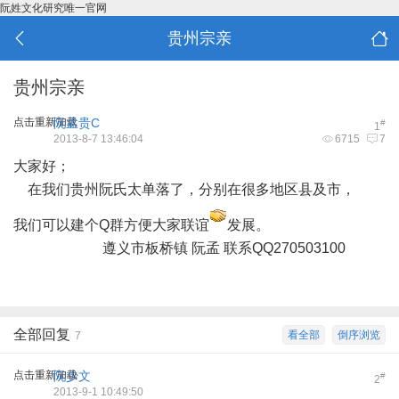
阮姓文化研究唯一官网
贵州宗亲
贵州宗亲
点击重新加载
阮孟贵C
#
1
2013-8-7 13:46:04
6715
7
大家好；
在我们贵州阮氏太单落了，分别在很多地区县及市，
我们可以建个Q群方便大家联谊
发展。
遵义市板桥镇 阮孟 联系QQ270503100
全部回复
看全部
倒序浏览
7
点击重新加载
阮少文
#
2
2013-9-1 10:49:50