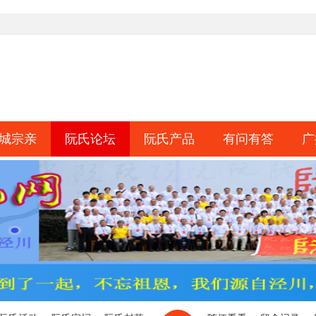
城宗亲
阮氏论坛
阮氏产品
有问有答
广
淘帖
日志
相册
分享
记录