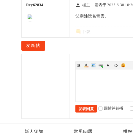
Rxy62834
楼主
|
发表于 2025-6-30 10:3
父亲姓阮名青雲、
网
回复
发新帖
回帖并转播
发表回复
新人须知
常见问题
维权