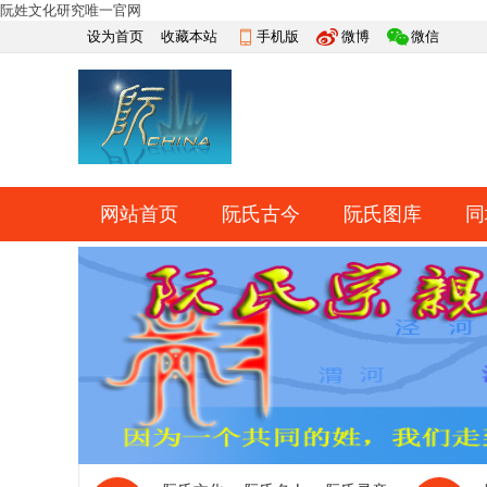
阮姓文化研究唯一官网
设为首页
收藏本站
手机版
微博
微信
网站首页
阮氏古今
阮氏图库
同
快捷导航
帮助
网上祭祀
排行榜
导读