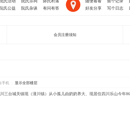
阮氏活动
阮氏宗祠
际氏村落
随便看看
留个记录
阮氏公益
阮氏杂谈
有问有答
好友分享
写个日志
会员注册须知
自手机
|
显示全部楼层
川三台城关镇现（潼川镇）从小孤儿由奶奶养大、现居住四川乐山今年8