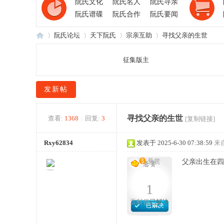
阮氏文化
阮氏名人
阮氏寻亲
阮氏谱碟
阮氏合作
阮氏要闻
阮氏论坛
天下阮氏
宗亲互助
寻找父亲的生世
征集版主
阮
»
›
›
›
发新帖
寻找父亲的生世
查看:
1368
|
回复:
3
[复制链接]
Rxy62834
发表于 2025-6-30 07:38:59
来
悬赏
父亲出生在四
氏
1
贡献值
已解决