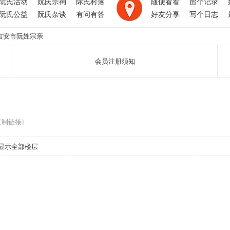
阮氏活动
阮氏宗祠
际氏村落
随便看看
留个记录
阮氏公益
阮氏杂谈
有问有答
好友分享
写个日志
吉安市阮姓宗亲
会员注册须知
复制链接]
显示全部楼层