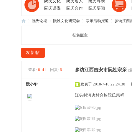
阮氏文化
阮氏名人
阮氏寻亲
阮氏谱碟
阮氏合作
阮氏要闻
阮氏论坛
阮姓文化研究会
宗亲活动报道
参访江西
征集版主
阮
»
›
›
›
发新帖
参访江西吉安市阮姓宗亲
查看:
8141
|
回复:
6
[
阮小华
发表于 2010-7-10 22:24:30
|
江头村河边村合族阮氏宗祠
氏