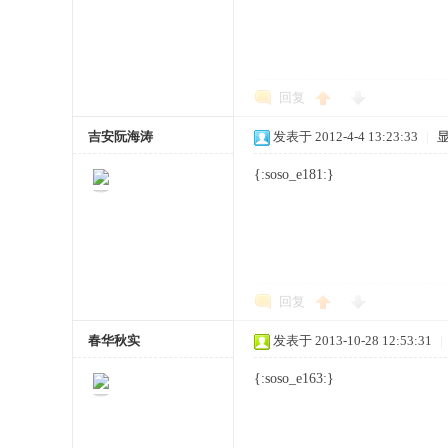
网
回复
吉安阮海涛
发表于 2012-4-4 13:23:33
|
{:soso_e181:}
回复
春华秋实
发表于 2013-10-28 12:53:31
|
{:soso_e163:}