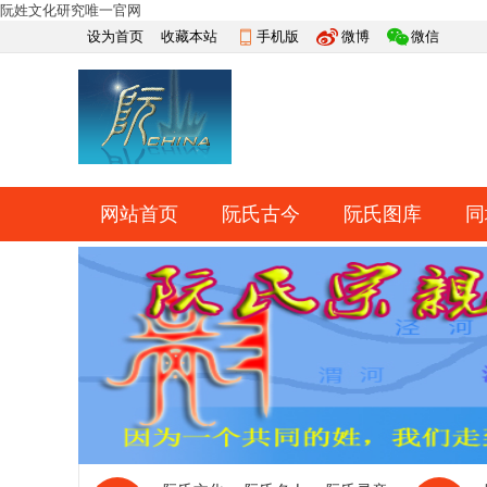
阮姓文化研究唯一官网
设为首页
收藏本站
手机版
微博
微信
网站首页
阮氏古今
阮氏图库
同
快捷导航
帮助
网上祭祀
排行榜
导读