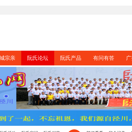
城宗亲
阮氏论坛
阮氏产品
有问有答
广
淘帖
日志
相册
分享
记录