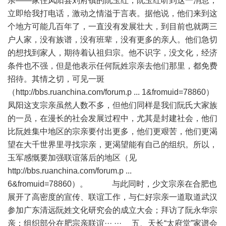
亲——家住凤阳县刘府镇的阮玉红，阮玉红听到这一消息，
立即给我打电话，激动之情溢于言表。据他说，他们来到这
个地方可能几百年了，一直没有发展壮大，到目前也就两三
户人家，没有族谱，没有班辈，没有更多的亲人。他们急切
的想找到家人，期待着认祖归宗。他不识字，没文化，经济
条件也不强，但是他表示任何阮姓宗亲去他们那里，都免费
招待。其情之切，可见一斑
（
http://bbs.ruanchina.com/forum.p ... 1&fromuid=78860
）
凤阳这支宗亲虽然人数不多，但他们同样是我们阮氏大家族
的一员，在漫长的社会发展过程中，尤其是封建社会，他们
比阮姓集中地区的宗亲要付出更多，他们更艰苦，他们更渴
望在大千世界里寻找宗亲，更渴望能有自己的组织。所以，
玉军感慨要加强联谊落后的地区（见
http://bbs.ruanchina.com/forum.p ...
6&fromuid=78860
）。 与此同时，少文宗亲在合肥也
展开了高密度的宣传、联谊工作，与仁好宗亲一道取道武汉
参加广东清远阮姓文化研究会的成立大会；拜访了阮永华宗
亲；组织部分在肥宗亲联谊··· ··· 五、天长“太府堂”家谱会