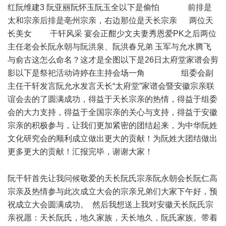
红阮维建3 阮亚丽阮怀玉阮玉全以下是偷怕 前排是
太和宗亲后排是亳州宗亲，右边那位是天长宗亲 两位天
长美女 干轩风采 宴会正酣少文夫妻秀恩爱PK之后两位
主任老会长阮永朝与阮洪泉、阮洪春兄弟 玉军与允水腾飞
与俞古这怎么命名？这才是全图以下是26日太府堂家谱会剪
影以下是祭祀活动诗婷在主持会场一角 组委会副
主任干轩发言阮允水发言天长“太府堂”家谱会暨安徽宗亲联
谊会去的了圆满成功，得益于天长宗亲的热情，得益于组委
会的大力支持，得益于全国宗亲的关心与支持，得益于安徽
宗亲的积极参与，让我们更加紧密的团结起来，为中华阮姓
文化研究会的顺利成立做出更大的贡献！为阮姓大团结做出
更多更大的贡献！汇报完毕，谢谢大家！
: A8 w& y$ t! Q9 N- d0 I
阮干轩首先让我问候敬爱的天长阮氏宗亲阮永朝会长阮仁高
宗亲及热情参与此次成立大会的宗亲兄弟们大家下午好，预
祝成立大会圆满成功。 然后我想送上我对安徽天长阮氏宗
亲祝愿：天长阮氏，地久家族，天长地久，阮氏家族。带着