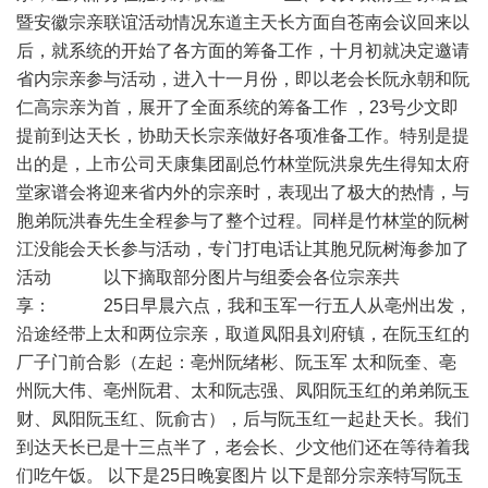
暨安徽宗亲联谊活动情况东道主天长方面自苍南会议回来以
后，就系统的开始了各方面的筹备工作，十月初就决定邀请
省内宗亲参与活动，进入十一月份，即以老会长阮永朝和阮
仁高宗亲为首，展开了全面系统的筹备工作 ，23号少文即
提前到达天长，协助天长宗亲做好各项准备工作。特别是提
出的是，上市公司天康集团副总竹林堂阮洪泉先生得知太府
堂家谱会将迎来省内外的宗亲时，表现出了极大的热情，与
胞弟阮洪春先生全程参与了整个过程。同样是竹林堂的阮树
江没能会天长参与活动，专门打电话让其胞兄阮树海参加了
活动 以下摘取部分图片与组委会各位宗亲共
享： 25日早晨六点，我和玉军一行五人从亳州出发，
沿途经带上太和两位宗亲，取道凤阳县刘府镇，在阮玉红的
厂子门前合影（左起：亳州阮绪彬、阮玉军 太和阮奎、亳
州阮大伟、亳州阮君、太和阮志强、凤阳阮玉红的弟弟阮玉
财、凤阳阮玉红、阮俞古），后与阮玉红一起赴天长。我们
到达天长已是十三点半了，老会长、少文他们还在等待着我
们吃午饭。 以下是25日晚宴图片 以下是部分宗亲特写阮玉