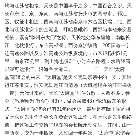
均与江苏省相接。天长是中国孝子之乡，中国百合之乡。天
长市东北、东、东南、南与江苏省扬州市的高邮市、邗江
区、仪征市相连，西南与江苏省南京市六合区接壤，北、西
北与江苏淮安市的金湖县，盱眙县毗邻，西部与本省来安县
相依，素有“滁州东大门”之称。天长地处华东腹地，南临长
江，北枕淮河，东临高邮湖，西傍京沪铁路，205国道—宁
连高速公路以及宁淮高速公路纵贯境内，市区距扬州51公
里，南京75公里，到上海也仅3个小时左右路程；水路经高
邮湖可达沿江、沿海各大港口。 二、天长“太府
堂”家谱会的由来 “太府堂”是天长阮氏宗亲中的一支，其始
祖江苏淮安，淮安阮氏是江西清远（大概是现在的江西樟树
一带）元代过来的。天长“太府堂”居住分散，人数不多，参
会（当地称为“做会”）43户，做会采取43户轮流做东的形
式。“太府堂”家谱会已有31年的历史，最早是有阮玉军的祖
父阮永财先生作为会长在负责这项工作，在阮永财先生临终
前，把这项工作交给了现在的会长阮永朝先生，其间，由一
年两次，变为一年四次，又改回一年两次。“太府堂”家谱会