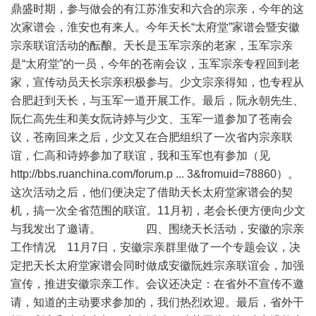
鼎盛时期，参与做会的有江苏淮安和六合的宗亲，今年的这
次家谱会，淮安也有来人。今年天长“太府堂”家谱会暨安徽
宗亲联谊活动的酝酿。天长是玉军宗亲的老家，玉军宗亲
是“太府堂”的一员，今年的苍南会议，玉军宗亲专程回到老
家，宣传动员天长宗亲积极参与。少文宗亲得知，也专程从
合肥赶到天长，与玉军一道开展工作。最后，阮永朝先生、
阮仁高先生和美女阮诗婷与少文、玉军一道参加了苍南会
议，苍南回来之后，少文又在合肥组织了一次省内宗亲联
谊，仁高和诗婷参加了联谊，我和玉军也有参加（见
http://bbs.ruanchina.com/forum.p ... 3&fromuid=78860
）。
这次活动之后，他们便决定了借助天长太府堂家谱会的契
机，搞一次全省范围的联谊。11月初，老会长便方便向少文
与我发出了邀请。 四、围绕天长活动，安徽的宗亲
工作情况 11月7日，安徽宗亲群里做了一个专题会议，决
定把天长太府堂家谱会同时做成安徽阮姓宗亲联谊会，加强
宣传，推进安徽宗亲工作。会议还决定：在省外不宣传不邀
请，知道的主动要求参加的，我们热烈欢迎。最后，省外干