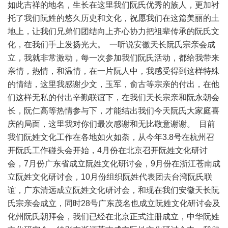
如此吉祥的地名，生长在这里我们阮氏优秀的族人，更加衬
托了我们阮姓的悠久历史和文化，祝愿我们在这篇美丽的土
地上，让我们兄弟们团结向上齐心协力把祖辈传承的阮氏文
化，在我们手上发扬光大。 一听说安徽天长阮氏宗亲会成
立，我就非常激动，每一次参加我们阮氏活动，都给我带来
亲情，热情，和温情，在一片阮人中，我感受得到这样特殊
的情结，这里我感谢少文，玉军，俞古等宗亲的付出，在他
们这样无私的付出辛勤联谊下，在我们天长宗亲和阮永朝会
长，阮仁高等热情参与下，才能结出我们今天阮氏大家庭喜
庆的局面，这里我对你们最次感谢和无比敬意谢谢。 目前
我们阮姓文化工作在各地如火如荼，从今年3.8号在杭州召
开阮氏工作碰头会开始，4月份在北京召开阮姓文化研讨
会，7月份广东省成立阮姓文化研讨会，9月份在浙江苍南成
立阮姓文化研讨会，10月份组织阮姓代表团去台湾阮氏联
谊，广东清远成立阮姓文化研讨会，和现在我们安徽天长阮
氏宗亲会成立，同时28号广东茂名也成立阮姓文化研讨会及
化州阮氏朝拜会，我们已经在北京正式注册成立，中华阮姓