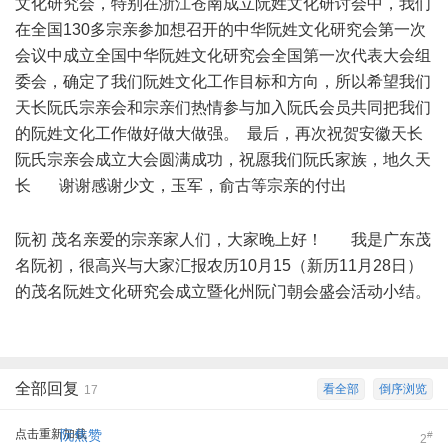
文化研究会，特别在浙江苍南成立阮姓文化研讨会中，我们
在全国130多宗亲参加想召开的中华阮姓文化研究会第一次
会议中成立全国中华阮姓文化研究会全国第一次代表大会组
委会，确定了我们阮姓文化工作目标和方向，所以希望我们
天长阮氏宗亲会和宗亲们热情参与加入阮氏会员共同把我们
的阮姓文化工作做好做大做强。 最后，再次祝贺安徽天长
阮氏宗亲会成立大会圆满成功，祝愿我们阮氏家族，地久天
长 谢谢感谢少文，玉军，俞古等宗亲的付出
! ]3 b$ \7 W6 `;
l5 k) }$ ?$ n
阮初 茂名亲爱的宗亲家人们，大家晚上好！ 我是广东茂
名阮初，很高兴与大家汇报农历10月15（新历11月28日）
的茂名阮姓文化研究会成立暨化州阮门朝会盛会活动小结。
全部回复
看全部
倒序浏览
17
点击重新加载
阮焦赞
#
2