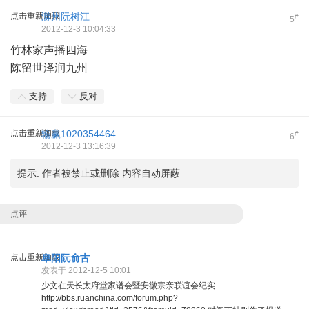
点击重新加载
滁州阮树江
#
5
2012-12-3 10:04:33
竹林家声播四海
陈留世泽润九州
支持
反对
点击重新加载
输赢1020354464
#
6
2012-12-3 13:16:39
提示:
作者被禁止或删除 内容自动屏蔽
点评
点击重新加载
阜阳阮俞古
发表于 2012-12-5 10:01
少文在天长太府堂家谱会暨安徽宗亲联谊会纪实
http://bbs.ruanchina.com/forum.php?