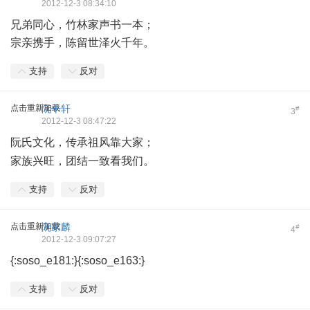
2012-12-3 08:34:10
兄弟同心，竹林家声书一本；
宗亲携手，陈留世泽火千年。
支持
反对
点击重新加载
阮干轩
#
3
2012-12-3 08:47:22
阮氏文化，传承祖风靠大家；
8 W) J, b" ^% K) N. f' V& D+ K
家族兴旺，团结一致看我们。
支持
反对
点击重新加载
阮家麟
#
4
2012-12-3 09:07:27
{:soso_e181:}{:soso_e163:}
支持
反对