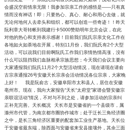
会盛况空前情亲无限！我参加宗亲工作的感悟是——只有真
情而没有神话！即：只要热心、真心、耐心和用心去做，就
无论何地何人去牵头和组织，都可以创造一些奇迹！！昨天
阮利章大哥转帐到我建行卡5000赞助明年北京会议，在此
对他的热心和支持表示感谢！目前我们阮氏宗亲文化工作在
各地如火如荼地在开展，特别11月份，我们阮氏有2个大型
活动，可以说我们目前啊阮氏工作我们亲情热情高涨，没有
什么可以阻挡我们血脉相承宗族思想；今天我们会议主要向
大家通报我们阮氏11月2个大型活动情况，现在请现在请俞
古宗亲通报26号安徽天长宗亲会活动情况各位宗亲，大家晚
上好！ 我是阮俞古，安徽阜阳市太和县人，居住在安徽
亳州市。现在，我向大家报告“天长“太府堂”家谱会暨安徽宗
亲联谊活动”情况，不对与不到之处，请参加活动的宗亲纠
正补充完善。天长概况 天长市是安徽省的一个县级市，属
滁州市代管，为南京都市圈协作城市；处于泛长三角经济圈
之中，是长三角经济区重要的配套加工业生产基地。天长位
于安徽省最东端，除西面与安徽省来安县接壤外，其余三面