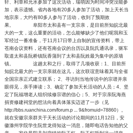
轩、利章和允水参加了这次活动，瑞萌因为时间冲突没能参
加，表示遗憾。省内各地有20多人参加了活动，加上天长当
地宗亲，大约有80多人参与了活动，收到了预期效
果。 阜阳市太和县有一支宗亲，是目前所知皖北最
大的一支，这么重要的活动，怎么能够缺少了他们呢我和玉
军经过一番准备，于11月17日带上自制的宣传资料，带上
苍南会议资料，还有苍南会议的台历以及阮氏通讯录，驱车
取道太和县阮桥镇阮香蒲到了太和县阮姓最为集中的原墙
镇。 这趟太和之行，取得了几项收获：1、目前所
知皖北最大的一支宗亲就在这儿，这次联谊意味着其与全省
全国宗亲正式建立联系； 2、寻访到当地传说中的宗谱并亲
眼得见，亲手捧读；3、确定了参加天长活动的人员；4、坚
定了阮福增老人组织续修宗谱的信心；5、对于宗亲阮海燕
捐资修建祠堂的想法向着具体落实迈进了一步（见
http://bbs.ruanchina.com/forum.p ... 9&fromuid=78860
）。
就在安徽宗亲群关于天长活动的讨论期间的11月12日，安
徽滁州学院学生阮世龙得知这一消息，随即电话告知他的父