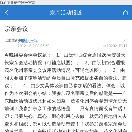
阮姓文化研究唯一官网
宗亲活动报道
宗亲会议
点击重新加载
安徽阮玉军
#
1
2012-12-3 08:06:59
19202
17
今晚组委会例会议题： 1、由阮俞古综合通报26号安徽天
长宗亲会活动情况（可辅之以图）； 2、由阮初综合通报
茂名化州宗亲会会议用活动情况（可辅之以图）； 3、由
相关参加了该地活动的会员自由补充或提出各自的看法、建
议； 4、由少文具体谈谈自己参加后的看法、体会，以
作为本次例会的小结；我参加茂名宗亲会后的感觉是——广
东阮氏活动彼伏此起如火如荼，茂名化州盛会凝聚情亲史无
前例！我参加宗亲工作的感悟是——只有真情而没有神话！
即：只要热心、真心、耐心和用心去做，就无论何地何人去
牵头和组织，都可以创造活动奇迹！！我参加茂名宗亲会后
的感觉是——广东阮氏活动彼伏此起如火如荼，茂名化州宗