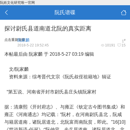
阮姓文化研究唯一官网
阮氏谱碟
探讨尉氏县道南道北阮的真实距离
点击重新加载
阮家麟
#
1
2018-5-22 19:52:45
10191
15
本帖最后由 阮家麟 于 2018-5-27 03:19 编辑
文/阮家麟
资料来源：综考晋代文宗《阮氏叔侄祖籍地》辑证
“第五说、河南省开封市尉氏县庄头镇阮家村
据：清康熙《开封府志》、与雍正《钦定古今图书集成》和
雍正《河南通志》均记载：“阮村，在河南尉氏县北，阮咸
与籍居道南，诸阮居道北，北阮富而南阮贫，即此。”16[10]
《世说新语·任诞》:“阮仲容、步兵居道南，诸阮居道北，北