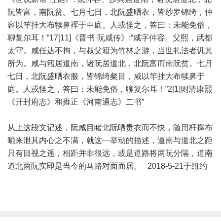
阮皆富，南阮贫。七月七日，北阮盛晒衣，皆纱罗锦绮，仲
容以竿挂大布犊鼻裈于中庭。人或怪之，答曰：未能免俗，
聊复尔耳！”17[11]《晋书·阮咸传》:“咸字仲容。父熙，武都
太守。咸任达不拘，与叔父籍为竹林之游，当世礼法者讥其
所为。咸与籍居道南，诸阮居道北，北阮富而南阮贫。七月
七日，北阮盛晒衣服，皆锦绮粲目，咸以竿挂大布犊鼻于
庭。人或怪之，答曰：未能免俗，聊复尔耳！”2[1]则清康熙
《开封府志》和雍正《河南通志》二书”
从上这段文记述，阮咸目睹北阮晒贵衣而不快，随用杆撑布
晒来泄其内心之不满，就这—举动的描述，道南与道北之距
只有目视之遥，相距并非很远，或是道路将两阮分隔，道南
道北两阮实即是当今的马路对面而居。 2018-5-21于纽约