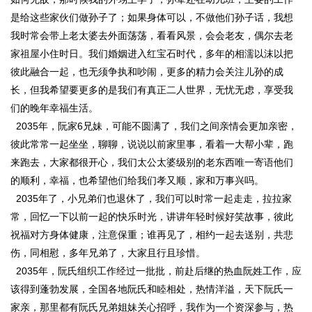
是给这些家伙们做孙子了；如果身体可以，不做他们孙子话，我想
我时常会带上老太婆去外面荡荡，看看风景，会会老友，偶尔去老
家祖屋小住时日。我们婚姻进入红宝石时代，多年的相濡以沫以把
彼此融合一起，也无须争执和吵闹，更多的精力会关注儿孙的成
长，但我希望要更多的是我们有真正二人世界，无忧无虑，享受我
们的晚年幸福生活。
2035年，阮家6兄妹，可能不圆满了，我们之间亲情会更加亲密，
彼此常常一起坐坐，聊聊，说说以前家里事，看着一大帮小辈，跑
来跑去，大家都很开心，我们太公太婆级别的老东西唯一寄语他们
的顺利，幸福，也希望他们给我们孝又顺，家和万事兴吗。
2035年了，小兄弟们也退休了，我们可以时常一起走走，拉拉家
常，回忆一下以前一起的快乐时光，讲讲年轻时候好笑故事，彼此
祝福对方身体健康，注意保重；谁再见了，相约一起去送别，共悲
伤，同相慰，多年兄弟了，大家且行且珍惜。
2035年，阮氏组织工作经过一批批，前赴后继的热血阮姓工作，应
该得到蓬勃发展，全国各地阮氏和睦相处，热情洋溢，天下阮氏一
家亲，那里都有阮氏兄弟姐妹关心招呼，我作为一个资深参与，热