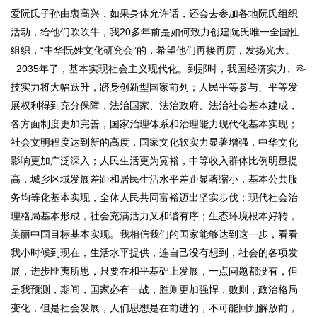
爱阮氏子孙由衷高兴，如果身体允许话，还会去参加各地阮氏组织
活动，给他们吹吹牛，我20多年前是如何致力创建阮氏唯一全国性
组织，“中华阮姓文化研究会”的，希望他们再接再厉，发扬光大。
2035年了，基本实现社会主义现代化。到那时，我国经济实力、科
技实力将大幅跃升，跻身创新型国家前列；人民平等参与、平等发
展权利得到充分保障，法治国家、法治政府、法治社会基本建成，
各方面制度更加完善，国家治理体系和治理能力现代化基本实现；
社会文明程度达到新的高度，国家文化软实力显著增强，中华文化
影响更加广泛深入；人民生活更为宽裕，中等收入群体比例明显提
高，城乡区域发展差距和居民生活水平差距显著缩小，基本公共服
务均等化基本实现，全体人民共同富裕迈出坚实步伐；现代社会治
理格局基本形成，社会充满活力又和谐有序；生态环境根本好转，
美丽中国目标基本实现。我相信我们的国家能够达到这一步，看看
我小时候到现在，生活水平提供，连自己没有想到，社会的各项发
展，进步匪夷所思，只要在和平基础上发展，一点问题都没有，但
是我预测，期间，国家必有一战，胜则更加强悍，败则，政治格局
变化，但是社会发展，人们思想是在前进的，不可能回到解放前，