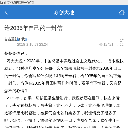
阮姓文化研究唯一官网
原创天地
给2035年自己的一封信
点击重新加载
阮干轩
#
1
2018-2-15 13:23:24
12421
12
备备哥你好：
习大大说：2035年，中国将基本实现社会主义现代化，一眨眼也快
就到。那时你几岁？会在做什么？如果请您写一封寄给2035年自己
的一封信，你会写些什么呢？我响应号召，给2035年的自己写下这
一封信。当你在2035年再回味写信的时候，观望当下情景，又会是
怎样的心情？
2035年，如果一切按正常生活进行，我应该还在世间，快古来晞
了，头发有些花白，白头翁可能性不大，身体可能不是很理想，老
太婆肯定比我健壮，她脾气会比以前柔多了，我也情廋了很多了
吧，烟估计不抽了，酒偶尔还得咪一口，也图个气氛，吹个牛年轻
如何无敌；那时候我的外甥上学了，孙辈还在幼儿班，主要的工作