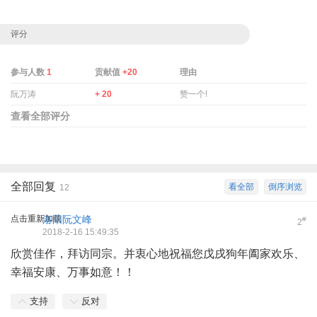
评分
参与人数
1
贡献值
+20
理由
阮万涛
+ 20
赞一个!
查看全部评分
全部回复
看全部
倒序浏览
12
点击重新加载
洛阳阮文峰
#
2
2018-2-16 15:49:35
欣赏佳作，拜访同宗。并衷心地祝福您戊戌狗年阖家欢乐、
幸福安康、万事如意！！
支持
反对