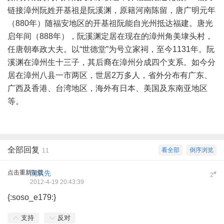
链接漳州阮姓开基祖是阮溪渊，原籍河南陈留，唐广明元年
（880年）随福安地区的开基祖阮能自光州抵达福建。唐光
启年间（888年），阮溪渊定居在现在的漳州角美埭头村，
任唐朝奉政大夫。以“世德堂”为号立家祠，至今1131年。阮
溪渊在漳州生十三子，其后裔在漳州分成四个支系。如今分
居在漳州八县一市两区，世居2万多人，省外分布有广东、
广西及香港、台湾地区，海外有日本、美国及东南亚地区
等。
全部回复
看全部
倒序浏览
11
点击重新加载
阮汉先
#
2
2012-4-19 20:43:39
{:soso_e179:}
支持
反对