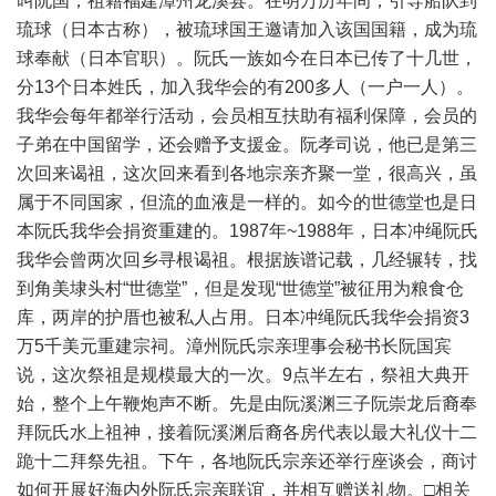
叫阮国，祖籍福建漳州龙溪县。在明万历年间，引导船队到
琉球（日本古称），被琉球国王邀请加入该国国籍，成为琉
球奉献（日本官职）。阮氏一族如今在日本已传了十几世，
分13个日本姓氏，加入我华会的有200多人（一户一人）。
我华会每年都举行活动，会员相互扶助有福利保障，会员的
子弟在中国留学，还会赠予支援金。阮孝司说，他已是第三
次回来谒祖，这次回来看到各地宗亲齐聚一堂，很高兴，虽
属于不同国家，但流的血液是一样的。如今的世德堂也是日
本阮氏我华会捐资重建的。1987年~1988年，日本冲绳阮氏
我华会曾两次回乡寻根谒祖。根据族谱记载，几经辗转，找
到角美埭头村“世德堂”，但是发现“世德堂”被征用为粮食仓
库，两岸的护厝也被私人占用。日本冲绳阮氏我华会捐资3
万5千美元重建宗祠。漳州阮氏宗亲理事会秘书长阮国宾
说，这次祭祖是规模最大的一次。9点半左右，祭祖大典开
始，整个上午鞭炮声不断。先是由阮溪渊三子阮崇龙后裔奉
拜阮氏水上祖神，接着阮溪渊后裔各房代表以最大礼仪十二
跪十二拜祭先祖。下午，各地阮氏宗亲还举行座谈会，商讨
如何开展好海内外阮氏宗亲联谊，并相互赠送礼物。□相关