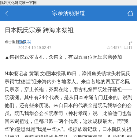
阮姓文化研究唯一官网
宗亲活动报道
日本阮氏宗亲 跨海来祭祖
点击重新加载
阮廷兴
#
1
2012-4-19 19:02:47
14574
11
▲祭祖仪式依古礼，念祭文，有四五百位阮氏宗亲参加
3 b"
m5 f, e* T1 R+ U2 y
N本报记者 黄颖 文/图本报讯 昨日，漳州角美镇埭头村阮氏
宗祠“世德堂”迎来海内外各地客人。来自各地的四五百名阮
氏宗亲，穿上长袍，齐聚在此，用古礼祭拜阮姓开基祖——
阮溪渊。其中有24个代表，是从日本冲绳专门赶来的。说到
他们，还有些来历呢。来自日本的代表全是阮氏我华会的会
员。阮氏我华会会长阮孝司（神村孝司）说，此前他们也曾
回来谒祖过，但都只派一两个代表，这次规模最大。而“我
华”的意思就是“我是中华人”。根据族谱记载，日本阮氏先祖