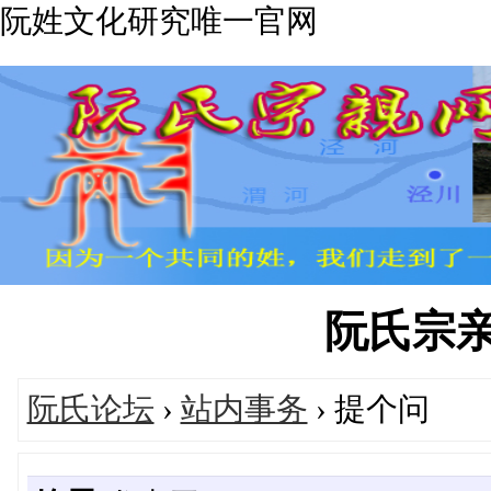
阮姓文化研究唯一官网
阮氏宗亲网'
阮氏论坛
›
站内事务
› 提个问