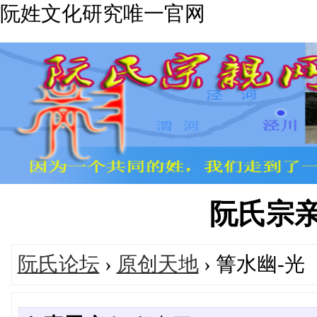
阮姓文化研究唯一官网
阮氏宗亲网'
阮氏论坛
›
原创天地
› 箐水幽-光