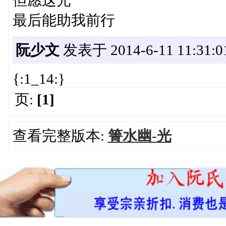
最后能助我前行
阮少文
发表于 2014-6-11 11:31:0
{:1_14:}
页:
[1]
查看完整版本:
箐水幽-光