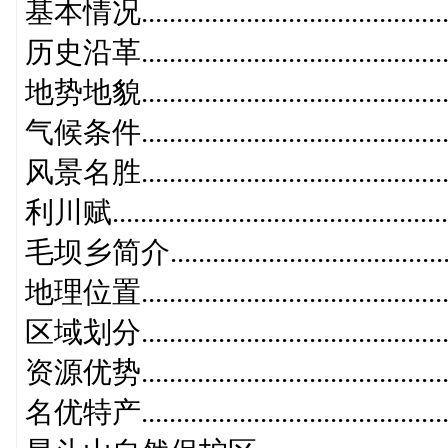
基本情况............................................
历史沿革............................................
地势地貌............................................
气候条件............................................
风景名胜............................................
利川赋...............................................
毛坝乡简介.........................................
地理位置............................................
区域划分............................................
资源优势............................................
名优特产............................................