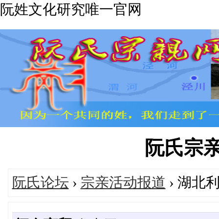
阮姓文化研究唯一官网
阮氏宗亲网'
阮氏论坛
›
宗亲活动报道
› 湖北