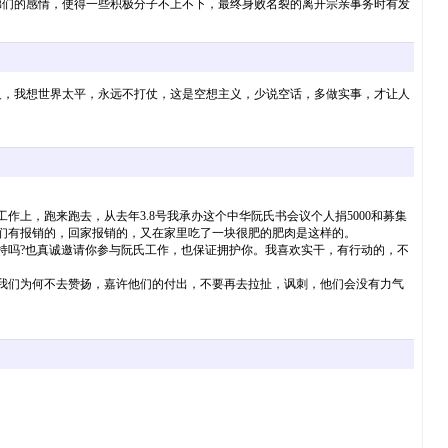
弟们的感情，使得一些积极分子不上不下，最终身败名裂的离开宗亲事务时有发
义，我想世界太平，永远不打仗，这是空想主义，少说空话，多做实事，才让人
上，跑来跑去，从去年3.8号我承办这个中华阮氏书会议个人捐5000和募集
他们有报销的，回家报销的，又在家里吃了一块很肥的肥肉是这样的。
支持吗?也真诚邀请你参与阮氏工作，也保证拥护你。我喜欢实干，有行动的，不
我们为何不去赞扬，嘉许他们的付出，不要再去拉扯，讽刺，他们会没有力气