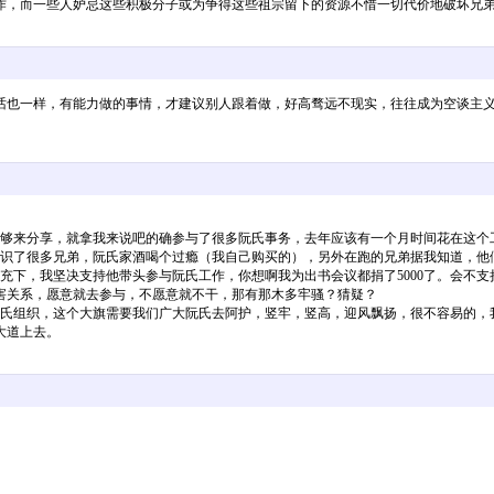
作，而一些人妒忌这些积极分子或为争得这些祖宗留下的资源不惜一切代价地破坏兄
话也一样，有能力做的事情，才建议别人跟着做，好高骛远不现实，往往成为空谈主
够来分享，就拿我来说吧的确参与了很多阮氏事务，去年应该有一个月时间花在这个工作
获认识了很多兄弟，阮氏家酒喝个过瘾（我自己购买的），另外在跑的兄弟据我知道，
充下，我坚决支持他带头参与阮氏工作，你想啊我为出书会议都捐了5000了。会不
害关系，愿意就去参与，不愿意就不干，那有那木多牢骚？猜疑？
阮氏组织，这个大旗需要我们广大阮氏去阿护，竖牢，竖高，迎风飘扬，很不容易的，
大道上去。