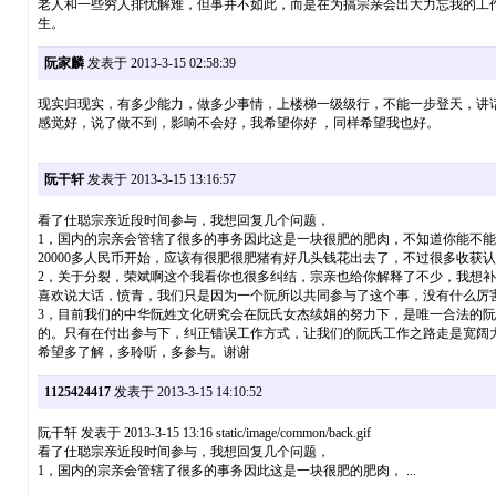
老人和一些穷人排忧解难，但事并不如此，而是在为搞宗亲会出大力忘我的工
生。
阮家麟
发表于 2013-3-15 02:58:39
现实归现实，有多少能力，做多少事情，上楼梯一级级行，不能一步登天，讲
感觉好，说了做不到，影响不会好，我希望你好 ，同样希望我也好。
阮干轩
发表于 2013-3-15 13:16:57
看了仕聪宗亲近段时间参与，我想回复几个问题，
1，国内的宗亲会管辖了很多的事务因此这是一块很肥的肥肉，不知道你能不能
20000多人民币开始，应该有很肥很肥猪有好几头钱花出去了，不过很多收
2，关于分裂，荣斌啊这个我看你也很多纠结，宗亲也给你解释了不少，我想补
喜欢说大话，愤青，我们只是因为一个阮所以共同参与了这个事，没有什么厉
3，目前我们的中华阮姓文化研究会在阮氏女杰续娟的努力下，是唯一合法的
的。只有在付出参与下，纠正错误工作方式，让我们的阮氏工作之路走是宽阔
希望多了解，多聆听，多参与。谢谢
1125424417
发表于 2013-3-15 14:10:52
阮干轩 发表于 2013-3-15 13:16 static/image/common/back.gif
看了仕聪宗亲近段时间参与，我想回复几个问题，
1，国内的宗亲会管辖了很多的事务因此这是一块很肥的肥肉， ...