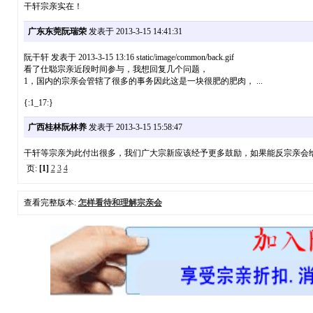
干轩宗亲实在！
广东东莞阮瑞荣
发表于 2013-3-15 14:41:31
阮干轩 发表于 2013-3-15 13:16 static/image/common/back.gif
看了仕聪宗亲近段时间参与，我想回复几个问题，
1，国内的宗亲会管辖了很多的事务因此这是一块很肥的肥肉， ...
{:1_17:}
广西桂林阮林养
发表于 2013-3-15 15:58:47
干轩等宗亲为此付出很多，我们广大宗新应该经予更多鼓励，如果能反宗亲会给
页:
[1]
2
3
4
查看完整版本:
怎样看待和理解宗亲会