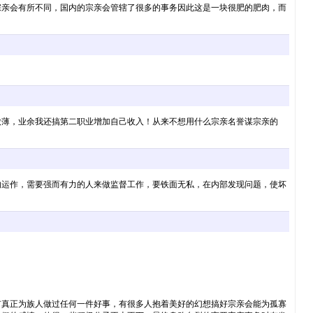
宗亲会有所不同，国内的宗亲会管辖了很多的事务因此这是一块很肥的肥肉，而
微薄，业余我还搞第二职业增加自己收入！从来不想用什么宗亲名誉谋宗亲的
的运作，需要强而有力的人来做监督工作，要铁面无私，在内部发现问题，使坏
有真正为族人做过任何一件好事，有很多人抱着美好的幻想搞好宗亲会能为孤寡