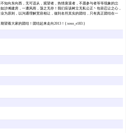
亲不知向东向西，无可适从，观望者，热情衰退者，不愿参与者等等现象的岀
亦如沙滩建房，一遭风雨，荡之无存！我们应该树立无私公正丶包容忍让之心，
事业为原则，以沟通理解宽容相让，做到名符其实的团结，只有真正团结在一
结！团结起来走向2013！{:soso_e183:}