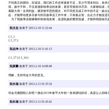
不到真正的团结，应该说，我们的工作还有诸多不足，至少可谓未到位，各持
现，族中不和，不仅直接影响亊业的发展，甚至导致前功尽弃。大家都知道，
着眼大局丶全局利益，摒弃狭窄思想观念，对不同意见或工作中的不足丶缺点
起，才能带动更多宗参与到宗族亊业工作中来；只有集众智，合众力才能促进
为了我族亊业能够顺利有效地发展，促进阮族的繁荣昌盛，才能和我国各氏族一道为
阮文忠
发表于 2013-2-10 11:22:44
{:1_1
{:1_17:}
阮志坤
发表于 2013-2-10 11:41:13
{:1_17:}{:1_14:}
阮家麟
发表于 2013-2-10 14:09:49
理解，支持培金大哥的意见。
阮长福
发表于 2013-2-11 01:35:54
培金兄懂阴阳八卦吧？挑在2013年春节大年初一发表团结的话，真是让人回
阮长福
发表于 2013-2-11 01:43:42