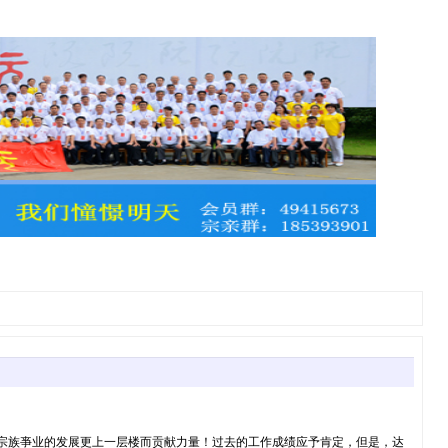
宗族亊业的发展更上一层楼而贡献力量！过去的工作成绩应予肯定，但是，达