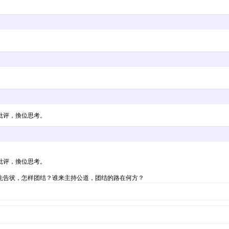
。
批评，換位思考。
批评，換位思考。
先告状，怎样团结？谁来主持公道，团结的路在何方？