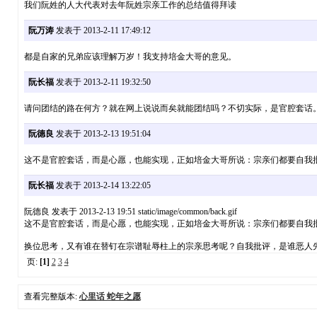
我们阮姓的人大代表对去年阮姓宗亲工作的总结值得拜读
阮万涛
发表于 2013-2-11 17:49:12
都是自家的兄弟应该理解万岁！我支持培金大哥的意见。
阮长福
发表于 2013-2-11 19:32:50
请问团结的路在何方？就在网上说说而矣就能团结吗？不切实际，是官腔套话
阮德良
发表于 2013-2-13 19:51:04
这不是官腔套话，而是心愿，也能实现，正如培金大哥所说：宗亲们都要自我
阮长福
发表于 2013-2-14 13:22:05
阮德良 发表于 2013-2-13 19:51 static/image/common/back.gif
这不是官腔套话，而是心愿，也能实现，正如培金大哥所说：宗亲们都要自我
换位思考，又有谁在替钉在宗谱耻辱柱上的宗亲思考呢？自我批评，是谁恶人
页:
[1]
2
3
4
查看完整版本:
心里话 蛇年之愿