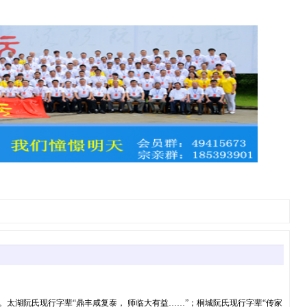
。太湖阮氏现行字辈“鼎丰咸复泰， 师临大有益……”；桐城阮氏现行字辈“传家