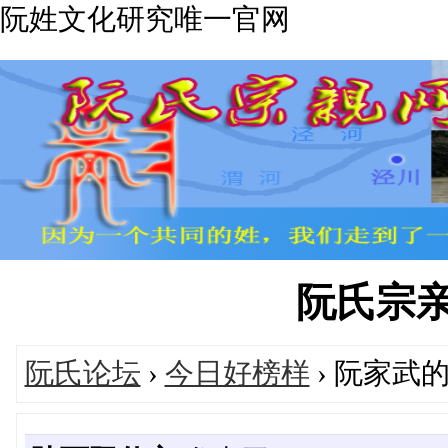
阮姓文化研究唯一官网
阮氏宗亲网'
阮氏论坛
›
今日好榜样
› 阮家武