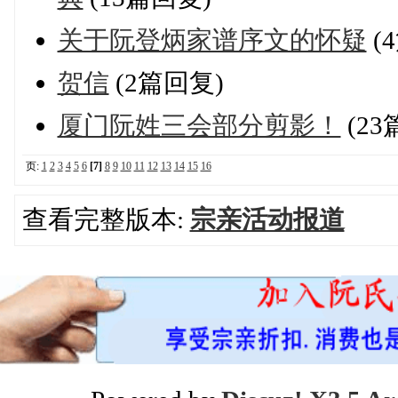
关于阮登炳家谱序文的怀疑
(
贺信
(2篇回复)
厦门阮姓三会部分剪影！
(23
页:
1
2
3
4
5
6
[7]
8
9
10
11
12
13
14
15
16
查看完整版本:
宗亲活动报道