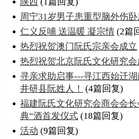
陕西
(1篇回复)
周宁31岁男子患重型脑外伤卧
仁义反哺 送温暖 凝宗情
(2篇
热烈祝贺澳门阮氏宗亲会成立
热烈祝贺北京阮氏文化研究会
寻亲求助启事---寻江西始迁
井研县阮姓人！
(4篇回复)
福建阮氏文化研究会商会会长
典“酒首发仪式
(18篇回复)
活动
(9篇回复)